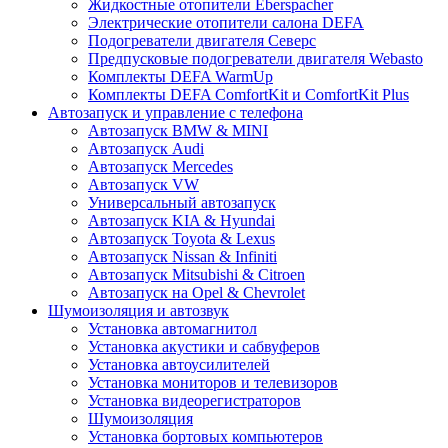
Жидкостные отопители Eberspacher
Электрические отопители салона DEFA
Подогреватели двигателя Северс
Предпусковые подогреватели двигателя Webasto
Комплекты DEFA WarmUp
Комплекты DEFA ComfortKit и ComfortKit Plus
Автозапуск и управление с телефона
Автозапуск BMW & MINI
Автозапуск Audi
Автозапуск Mercedes
Автозапуск VW
Универсальный автозапуск
Автозапуск KIA & Hyundai
Автозапуск Toyota & Lexus
Автозапуск Nissan & Infiniti
Автозапуск Mitsubishi & Citroen
Автозапуск на Opel & Chevrolet
Шумоизоляция и автозвук
Установка автомагнитол
Установка акустики и сабвуферов
Установка автоусилителей
Установка мониторов и телевизоров
Установка видеорегистраторов
Шумоизоляция
Установка бортовых компьютеров