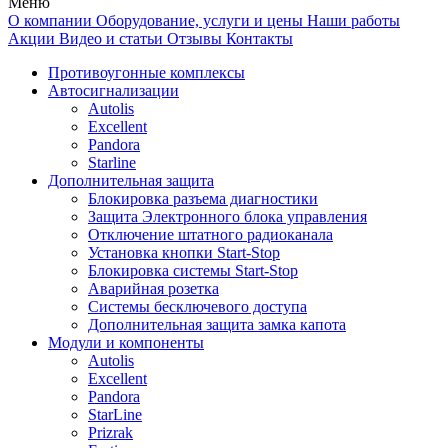
Меню
О компании
Оборудование, услуги и цены
Наши работы
Акции
Видео и статьи
Отзывы
Контакты
Противоугонные комплексы
Автосигнализации
Autolis
Excellent
Pandora
Starline
Дополнительная защита
Блокировка разъема диагностики
Защита Электронного блока управления
Отключение штатного радиоканала
Установка кнопки Start-Stop
Блокировка системы Start-Stop
Аварийная розетка
Системы бесключевого доступа
Дополнительная защита замка капота
Модули и компоненты
Autolis
Excellent
Pandora
StarLine
Prizrak