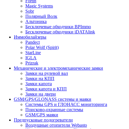
Fortin
Magic Systems
Sobr
Полярный Волк
Альтоника
Бесключевые обходчики BPImmo
Бесключевые обходчики iDATAlink
Иммобилайзеры
Pandect
Polar Wolf (Spirit)
StarLine
IGLA
Prizrak
Механические и электромеханические замки
Замки на рулевой вал
Замки на КПП
Замки капота
Замки капота и КПП
Замки на двери
GSM/GPS/GLONASS системы и маяки
Системы GPS и ГЛОНАСС мониторинга
Поисково-охранные системы
GSM/GPS маяки
Предпусковые подогреватели
Воздушные отопители Webasto