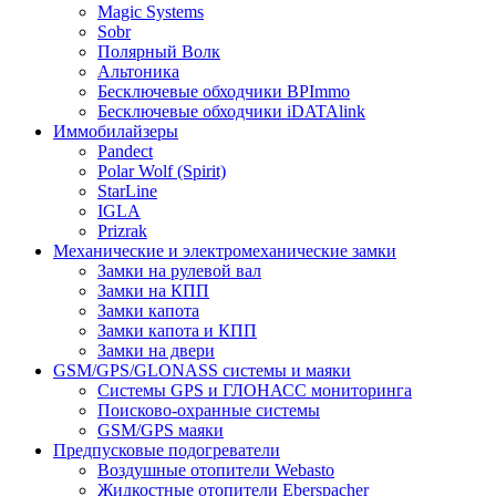
Magic Systems
Sobr
Полярный Волк
Альтоника
Бесключевые обходчики BPImmo
Бесключевые обходчики iDATAlink
Иммобилайзеры
Pandect
Polar Wolf (Spirit)
StarLine
IGLA
Prizrak
Механические и электромеханические замки
Замки на рулевой вал
Замки на КПП
Замки капота
Замки капота и КПП
Замки на двери
GSM/GPS/GLONASS системы и маяки
Системы GPS и ГЛОНАСС мониторинга
Поисково-охранные системы
GSM/GPS маяки
Предпусковые подогреватели
Воздушные отопители Webasto
Жидкостные отопители Eberspacher