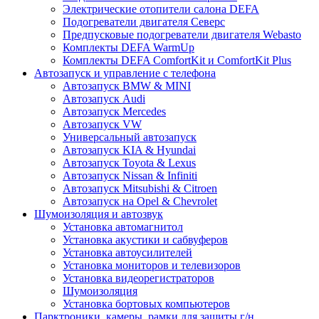
Электрические отопители салона DEFA
Подогреватели двигателя Северс
Предпусковые подогреватели двигателя Webasto
Комплекты DEFA WarmUp
Комплекты DEFA ComfortKit и ComfortKit Plus
Автозапуск и управление с телефона
Автозапуск BMW & MINI
Автозапуск Audi
Автозапуск Mercedes
Автозапуск VW
Универсальный автозапуск
Автозапуск KIA & Hyundai
Автозапуск Toyota & Lexus
Автозапуск Nissan & Infiniti
Автозапуск Mitsubishi & Citroen
Автозапуск на Opel & Chevrolet
Шумоизоляция и автозвук
Установка автомагнитол
Установка акустики и сабвуферов
Установка автоусилителей
Установка мониторов и телевизоров
Установка видеорегистраторов
Шумоизоляция
Установка бортовых компьютеров
Парктроники, камеры, рамки для защиты г/н