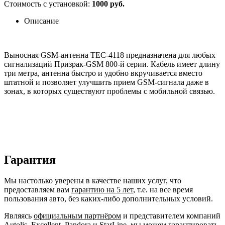
Стоимость с установкой:
1000 руб.
Описание
Выносная GSM-антенна TEC-4118 предназначена для любых
сигнализаций Призрак-GSM 800-й серии. Кабель имеет длину
три метра, антенна быстро и удобно вкручивается вместо
штатной и позволяет улучшить прием GSM-сигнала даже в
зонах, в которых существуют проблемы с мобильной связью.
Гарантия
Мы настолько уверены в качестве наших услуг, что
предоставляем вам
гарантию на 5 лет
, т.е. на все время
пользования авто, без каких-либо дополнительных условий.
Являясь
официальным партнёром
и представителем компаний
Autolis, Excellent, Pandora и StarLine, мы можем гарантировать