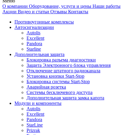
Меню
О компании
Оборудование, услуги и цены
Наши работы
Акции
Видео и статьи
Отзывы
Контакты
Противоугонные комплексы
Автосигнализации
Autolis
Excellent
Pandora
Starline
Дополнительная защита
Блокировка разъема диагностики
Защита Электронного блока управления
Отключение штатного радиоканала
Установка кнопки Start-Stop
Блокировка системы Start-Stop
Аварийная розетка
Системы бесключевого доступа
Дополнительная защита замка капота
Модули и компоненты
Autolis
Excellent
Pandora
StarLine
Prizrak