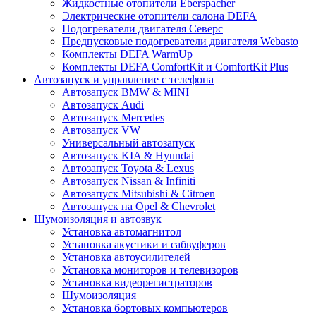
Жидкостные отопители Eberspacher
Электрические отопители салона DEFA
Подогреватели двигателя Северс
Предпусковые подогреватели двигателя Webasto
Комплекты DEFA WarmUp
Комплекты DEFA ComfortKit и ComfortKit Plus
Автозапуск и управление с телефона
Автозапуск BMW & MINI
Автозапуск Audi
Автозапуск Mercedes
Автозапуск VW
Универсальный автозапуск
Автозапуск KIA & Hyundai
Автозапуск Toyota & Lexus
Автозапуск Nissan & Infiniti
Автозапуск Mitsubishi & Citroen
Автозапуск на Opel & Chevrolet
Шумоизоляция и автозвук
Установка автомагнитол
Установка акустики и сабвуферов
Установка автоусилителей
Установка мониторов и телевизоров
Установка видеорегистраторов
Шумоизоляция
Установка бортовых компьютеров