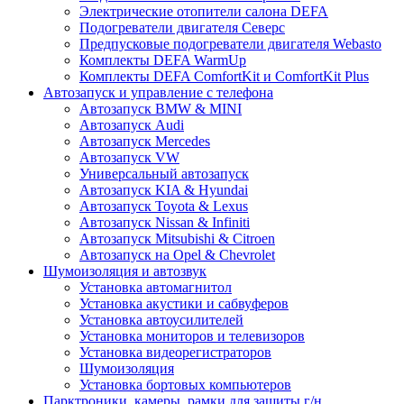
Электрические отопители салона DEFA
Подогреватели двигателя Северс
Предпусковые подогреватели двигателя Webasto
Комплекты DEFA WarmUp
Комплекты DEFA ComfortKit и ComfortKit Plus
Автозапуск и управление с телефона
Автозапуск BMW & MINI
Автозапуск Audi
Автозапуск Mercedes
Автозапуск VW
Универсальный автозапуск
Автозапуск KIA & Hyundai
Автозапуск Toyota & Lexus
Автозапуск Nissan & Infiniti
Автозапуск Mitsubishi & Citroen
Автозапуск на Opel & Chevrolet
Шумоизоляция и автозвук
Установка автомагнитол
Установка акустики и сабвуферов
Установка автоусилителей
Установка мониторов и телевизоров
Установка видеорегистраторов
Шумоизоляция
Установка бортовых компьютеров
Парктроники, камеры, рамки для защиты г/н