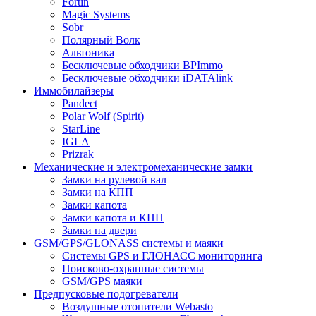
Fortin
Magic Systems
Sobr
Полярный Волк
Альтоника
Бесключевые обходчики BPImmo
Бесключевые обходчики iDATAlink
Иммобилайзеры
Pandect
Polar Wolf (Spirit)
StarLine
IGLA
Prizrak
Механические и электромеханические замки
Замки на рулевой вал
Замки на КПП
Замки капота
Замки капота и КПП
Замки на двери
GSM/GPS/GLONASS системы и маяки
Системы GPS и ГЛОНАСС мониторинга
Поисково-охранные системы
GSM/GPS маяки
Предпусковые подогреватели
Воздушные отопители Webasto