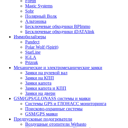
Fortin
Magic Systems
Sobr
Полярный Волк
Альтоника
Бесключевые обходчики BPImmo
Бесключевые обходчики iDATAlink
Иммобилайзеры
Pandect
Polar Wolf (Spirit)
StarLine
IGLA
Prizrak
Механические и электромеханические замки
Замки на рулевой вал
Замки на КПП
Замки капота
Замки капота и КПП
Замки на двери
GSM/GPS/GLONASS системы и маяки
Системы GPS и ГЛОНАСС мониторинга
Поисково-охранные системы
GSM/GPS маяки
Предпусковые подогреватели
Воздушные отопители Webasto