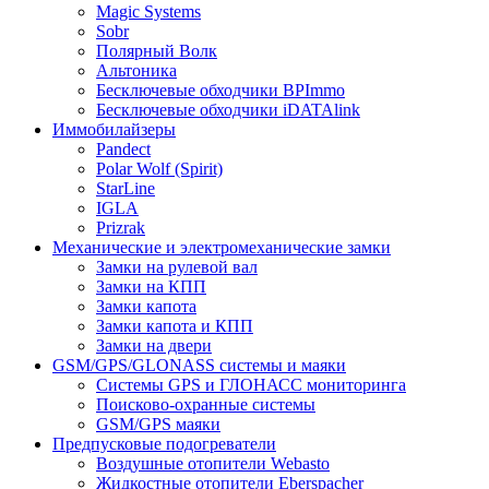
Magic Systems
Sobr
Полярный Волк
Альтоника
Бесключевые обходчики BPImmo
Бесключевые обходчики iDATAlink
Иммобилайзеры
Pandect
Polar Wolf (Spirit)
StarLine
IGLA
Prizrak
Механические и электромеханические замки
Замки на рулевой вал
Замки на КПП
Замки капота
Замки капота и КПП
Замки на двери
GSM/GPS/GLONASS системы и маяки
Системы GPS и ГЛОНАСС мониторинга
Поисково-охранные системы
GSM/GPS маяки
Предпусковые подогреватели
Воздушные отопители Webasto
Жидкостные отопители Eberspacher