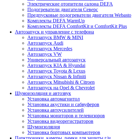
Электрические отопители салона DEFA
Подогреватели двигателя Северс
Предпусковые подогреватели двигателя Webasto
Комплекты DEFA WarmUp
Комплекты DEFA ComfortKit и ComfortKit Plus
Автозапуск и управление с телефона
Автозапуск BMW & MINI
Автозапуск Audi
Автозапуск Mercedes
Автозапуск VW
Универсальный автозапуск
Автозапуск KIA & Hyundai
Автозапуск Toyota & Lexus
Автозапуск Nissan & Infiniti
Автозапуск Mitsubishi & Citroen
Автозапуск на Opel & Chevrolet
Шумоизоляция и автозвук
Установка автомагнитол
Установка акустики и сабвуферов
Установка автоусилителей
Установка мониторов и телевизоров
Установка видеорегистраторов
Шумоизоляция
Установка бортовых компьютеров
Парктроники, камеры, рамки для защиты г/н