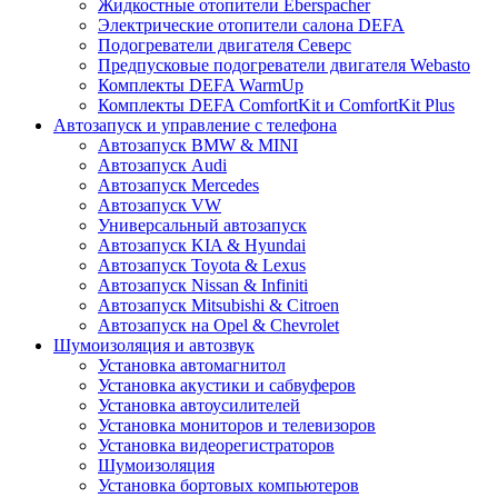
Жидкостные отопители Eberspacher
Электрические отопители салона DEFA
Подогреватели двигателя Северс
Предпусковые подогреватели двигателя Webasto
Комплекты DEFA WarmUp
Комплекты DEFA ComfortKit и ComfortKit Plus
Автозапуск и управление с телефона
Автозапуск BMW & MINI
Автозапуск Audi
Автозапуск Mercedes
Автозапуск VW
Универсальный автозапуск
Автозапуск KIA & Hyundai
Автозапуск Toyota & Lexus
Автозапуск Nissan & Infiniti
Автозапуск Mitsubishi & Citroen
Автозапуск на Opel & Chevrolet
Шумоизоляция и автозвук
Установка автомагнитол
Установка акустики и сабвуферов
Установка автоусилителей
Установка мониторов и телевизоров
Установка видеорегистраторов
Шумоизоляция
Установка бортовых компьютеров