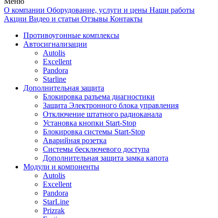
Меню
О компании
Оборудование, услуги и цены
Наши работы
Акции
Видео и статьи
Отзывы
Контакты
Противоугонные комплексы
Автосигнализации
Autolis
Excellent
Pandora
Starline
Дополнительная защита
Блокировка разъема диагностики
Защита Электронного блока управления
Отключение штатного радиоканала
Установка кнопки Start-Stop
Блокировка системы Start-Stop
Аварийная розетка
Системы бесключевого доступа
Дополнительная защита замка капота
Модули и компоненты
Autolis
Excellent
Pandora
StarLine
Prizrak