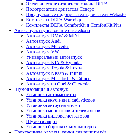
Электрические отопители салона DEFA
Подогреватели двигателя Северс
Предпусковые подогреватели двигателя Webasto
Комплекты DEFA WarmUp
Комплекты DEFA ComfortKit и ComfortKit Plus
Автозапуск и управление с телефона
Автозапуск BMW & MINI
Автозапуск Audi
Автозапуск Mercedes
Автозапуск VW
Универсальный автозапуск
Автозапуск KIA & Hyundai
Автозапуск Toyota & Lexus
Автозапуск Nissan & Infiniti
Автозапуск Mitsubishi & Citroen
Автозапуск на Opel & Chevrolet
Шумоизоляция и автозвук
Установка автомагнитол
Установка акустики и сабвуферов
Установка автоусилителей
Установка мониторов и телевизоров
Установка видеорегистраторов
Шумоизоляция
Установка бортовых компьютеров
Парктроники, камеры, рамки для защиты г/н