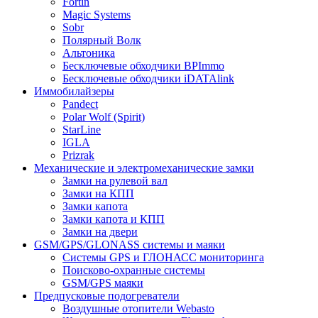
Fortin
Magic Systems
Sobr
Полярный Волк
Альтоника
Бесключевые обходчики BPImmo
Бесключевые обходчики iDATAlink
Иммобилайзеры
Pandect
Polar Wolf (Spirit)
StarLine
IGLA
Prizrak
Механические и электромеханические замки
Замки на рулевой вал
Замки на КПП
Замки капота
Замки капота и КПП
Замки на двери
GSM/GPS/GLONASS системы и маяки
Системы GPS и ГЛОНАСС мониторинга
Поисково-охранные системы
GSM/GPS маяки
Предпусковые подогреватели
Воздушные отопители Webasto