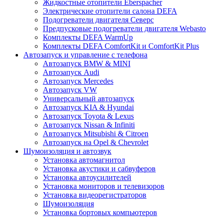
Жидкостные отопители Eberspacher
Электрические отопители салона DEFA
Подогреватели двигателя Северс
Предпусковые подогреватели двигателя Webasto
Комплекты DEFA WarmUp
Комплекты DEFA ComfortKit и ComfortKit Plus
Автозапуск и управление с телефона
Автозапуск BMW & MINI
Автозапуск Audi
Автозапуск Mercedes
Автозапуск VW
Универсальный автозапуск
Автозапуск KIA & Hyundai
Автозапуск Toyota & Lexus
Автозапуск Nissan & Infiniti
Автозапуск Mitsubishi & Citroen
Автозапуск на Opel & Chevrolet
Шумоизоляция и автозвук
Установка автомагнитол
Установка акустики и сабвуферов
Установка автоусилителей
Установка мониторов и телевизоров
Установка видеорегистраторов
Шумоизоляция
Установка бортовых компьютеров