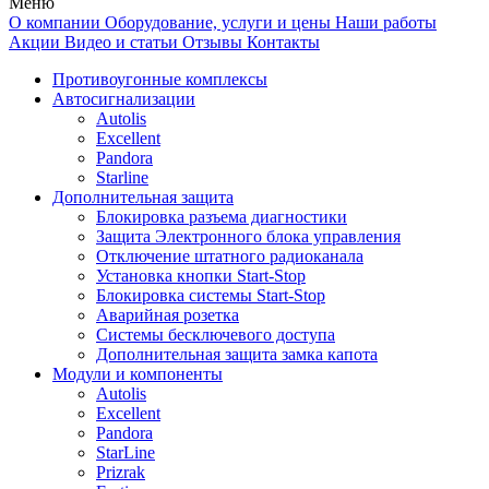
Меню
О компании
Оборудование, услуги и цены
Наши работы
Акции
Видео и статьи
Отзывы
Контакты
Противоугонные комплексы
Автосигнализации
Autolis
Excellent
Pandora
Starline
Дополнительная защита
Блокировка разъема диагностики
Защита Электронного блока управления
Отключение штатного радиоканала
Установка кнопки Start-Stop
Блокировка системы Start-Stop
Аварийная розетка
Системы бесключевого доступа
Дополнительная защита замка капота
Модули и компоненты
Autolis
Excellent
Pandora
StarLine
Prizrak