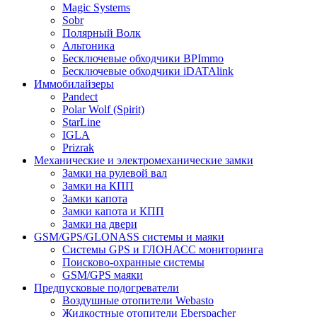
Magic Systems
Sobr
Полярный Волк
Альтоника
Бесключевые обходчики BPImmo
Бесключевые обходчики iDATAlink
Иммобилайзеры
Pandect
Polar Wolf (Spirit)
StarLine
IGLA
Prizrak
Механические и электромеханические замки
Замки на рулевой вал
Замки на КПП
Замки капота
Замки капота и КПП
Замки на двери
GSM/GPS/GLONASS системы и маяки
Системы GPS и ГЛОНАСС мониторинга
Поисково-охранные системы
GSM/GPS маяки
Предпусковые подогреватели
Воздушные отопители Webasto
Жидкостные отопители Eberspacher