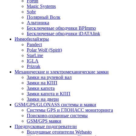
Fortin
Magic Systems
Sobr
Полярный Волк
Альтоника
Бесключевые обходчики BPImmo
Бесключевые обходчики iDATAlink
Иммобилайзеры
Pandect
Polar Wolf (Spirit)
StarLine
IGLA
Prizrak
Механические и электромеханические замки
Замки на рулевой вал
Замки на КПП
Замки капота
Замки капота и КПП
Замки на двери
GSM/GPS/GLONASS системы и маяки
Системы GPS и ГЛОНАСС мониторинга
Поисково-охранные системы
GSM/GPS маяки
Предпусковые подогреватели
Воздушные отопители Webasto