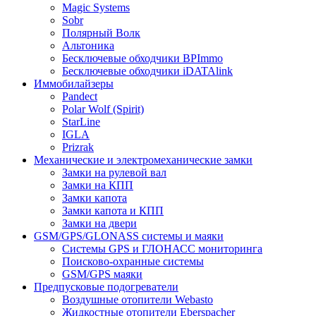
Magic Systems
Sobr
Полярный Волк
Альтоника
Бесключевые обходчики BPImmo
Бесключевые обходчики iDATAlink
Иммобилайзеры
Pandect
Polar Wolf (Spirit)
StarLine
IGLA
Prizrak
Механические и электромеханические замки
Замки на рулевой вал
Замки на КПП
Замки капота
Замки капота и КПП
Замки на двери
GSM/GPS/GLONASS системы и маяки
Системы GPS и ГЛОНАСС мониторинга
Поисково-охранные системы
GSM/GPS маяки
Предпусковые подогреватели
Воздушные отопители Webasto
Жидкостные отопители Eberspacher