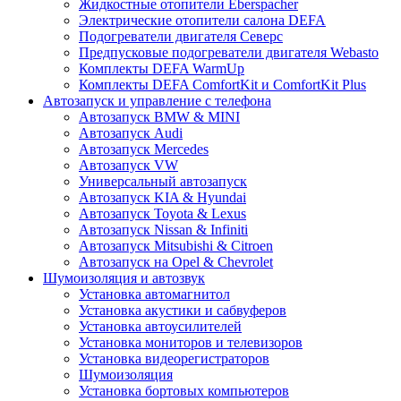
Жидкостные отопители Eberspacher
Электрические отопители салона DEFA
Подогреватели двигателя Северс
Предпусковые подогреватели двигателя Webasto
Комплекты DEFA WarmUp
Комплекты DEFA ComfortKit и ComfortKit Plus
Автозапуск и управление с телефона
Автозапуск BMW & MINI
Автозапуск Audi
Автозапуск Mercedes
Автозапуск VW
Универсальный автозапуск
Автозапуск KIA & Hyundai
Автозапуск Toyota & Lexus
Автозапуск Nissan & Infiniti
Автозапуск Mitsubishi & Citroen
Автозапуск на Opel & Chevrolet
Шумоизоляция и автозвук
Установка автомагнитол
Установка акустики и сабвуферов
Установка автоусилителей
Установка мониторов и телевизоров
Установка видеорегистраторов
Шумоизоляция
Установка бортовых компьютеров