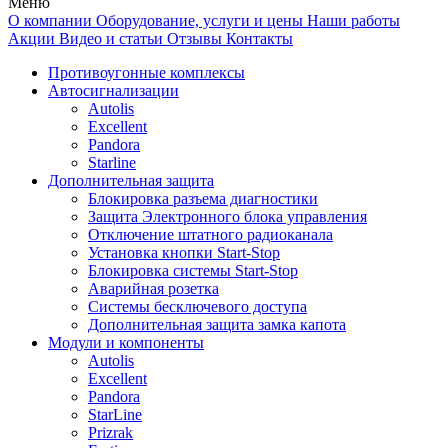
Меню
О компании
Оборудование, услуги и цены
Наши работы
Акции
Видео и статьи
Отзывы
Контакты
Противоугонные комплексы
Автосигнализации
Autolis
Excellent
Pandora
Starline
Дополнительная защита
Блокировка разъема диагностики
Защита Электронного блока управления
Отключение штатного радиоканала
Установка кнопки Start-Stop
Блокировка системы Start-Stop
Аварийная розетка
Системы бесключевого доступа
Дополнительная защита замка капота
Модули и компоненты
Autolis
Excellent
Pandora
StarLine
Prizrak