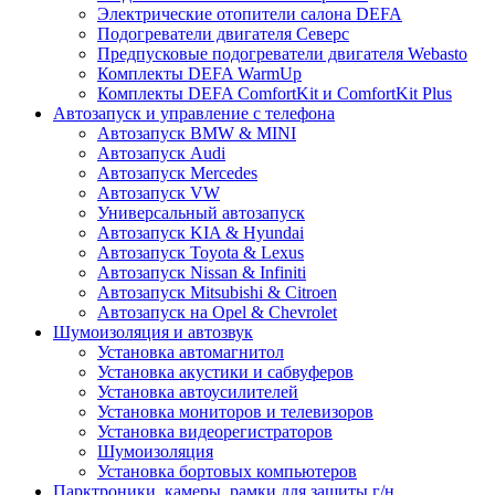
Электрические отопители салона DEFA
Подогреватели двигателя Северс
Предпусковые подогреватели двигателя Webasto
Комплекты DEFA WarmUp
Комплекты DEFA ComfortKit и ComfortKit Plus
Автозапуск и управление с телефона
Автозапуск BMW & MINI
Автозапуск Audi
Автозапуск Mercedes
Автозапуск VW
Универсальный автозапуск
Автозапуск KIA & Hyundai
Автозапуск Toyota & Lexus
Автозапуск Nissan & Infiniti
Автозапуск Mitsubishi & Citroen
Автозапуск на Opel & Chevrolet
Шумоизоляция и автозвук
Установка автомагнитол
Установка акустики и сабвуферов
Установка автоусилителей
Установка мониторов и телевизоров
Установка видеорегистраторов
Шумоизоляция
Установка бортовых компьютеров
Парктроники, камеры, рамки для защиты г/н