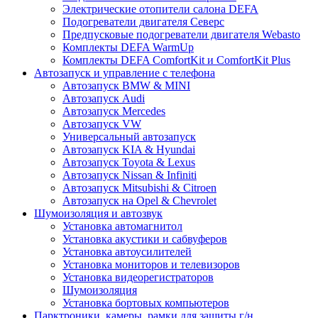
Электрические отопители салона DEFA
Подогреватели двигателя Северс
Предпусковые подогреватели двигателя Webasto
Комплекты DEFA WarmUp
Комплекты DEFA ComfortKit и ComfortKit Plus
Автозапуск и управление с телефона
Автозапуск BMW & MINI
Автозапуск Audi
Автозапуск Mercedes
Автозапуск VW
Универсальный автозапуск
Автозапуск KIA & Hyundai
Автозапуск Toyota & Lexus
Автозапуск Nissan & Infiniti
Автозапуск Mitsubishi & Citroen
Автозапуск на Opel & Chevrolet
Шумоизоляция и автозвук
Установка автомагнитол
Установка акустики и сабвуферов
Установка автоусилителей
Установка мониторов и телевизоров
Установка видеорегистраторов
Шумоизоляция
Установка бортовых компьютеров
Парктроники, камеры, рамки для защиты г/н