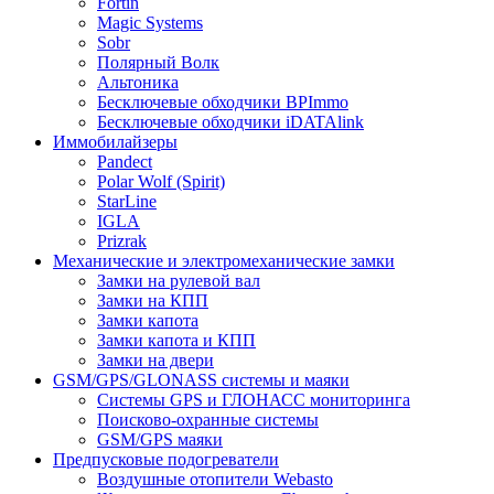
Fortin
Magic Systems
Sobr
Полярный Волк
Альтоника
Бесключевые обходчики BPImmo
Бесключевые обходчики iDATAlink
Иммобилайзеры
Pandect
Polar Wolf (Spirit)
StarLine
IGLA
Prizrak
Механические и электромеханические замки
Замки на рулевой вал
Замки на КПП
Замки капота
Замки капота и КПП
Замки на двери
GSM/GPS/GLONASS системы и маяки
Системы GPS и ГЛОНАСС мониторинга
Поисково-охранные системы
GSM/GPS маяки
Предпусковые подогреватели
Воздушные отопители Webasto