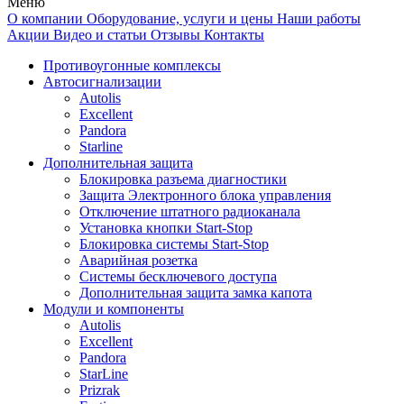
Меню
О компании
Оборудование, услуги и цены
Наши работы
Акции
Видео и статьи
Отзывы
Контакты
Противоугонные комплексы
Автосигнализации
Autolis
Excellent
Pandora
Starline
Дополнительная защита
Блокировка разъема диагностики
Защита Электронного блока управления
Отключение штатного радиоканала
Установка кнопки Start-Stop
Блокировка системы Start-Stop
Аварийная розетка
Системы бесключевого доступа
Дополнительная защита замка капота
Модули и компоненты
Autolis
Excellent
Pandora
StarLine
Prizrak