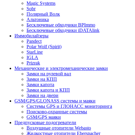
Magic Systems
Sobr
Полярный Волк
Альтоника
Бесключевые обходчики BPImmo
Бесключевые обходчики iDATAlink
Иммобилайзеры
Pandect
Polar Wolf (Spirit)
StarLine
IGLA
Prizrak
Механические и электромеханические замки
Замки на рулевой вал
Замки на КПП
Замки капота
Замки капота и КПП
Замки на двери
GSM/GPS/GLONASS системы и маяки
Системы GPS и ГЛОНАСС мониторинга
Поисково-охранные системы
GSM/GPS маяки
Предпусковые подогреватели
Воздушные отопители Webasto
Жидкостные отопители Eberspacher