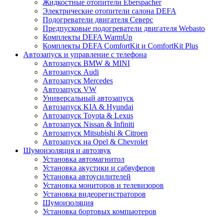
Жидкостные отопители Eberspacher
Электрические отопители салона DEFA
Подогреватели двигателя Северс
Предпусковые подогреватели двигателя Webasto
Комплекты DEFA WarmUp
Комплекты DEFA ComfortKit и ComfortKit Plus
Автозапуск и управление с телефона
Автозапуск BMW & MINI
Автозапуск Audi
Автозапуск Mercedes
Автозапуск VW
Универсальный автозапуск
Автозапуск KIA & Hyundai
Автозапуск Toyota & Lexus
Автозапуск Nissan & Infiniti
Автозапуск Mitsubishi & Citroen
Автозапуск на Opel & Chevrolet
Шумоизоляция и автозвук
Установка автомагнитол
Установка акустики и сабвуферов
Установка автоусилителей
Установка мониторов и телевизоров
Установка видеорегистраторов
Шумоизоляция
Установка бортовых компьютеров