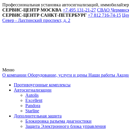
Профессиональная установка автосигнализаций, иммобилайзе
СЕРВИС-ЦЕНТР
МОСКВА
+7 495
131-21-27
СВАО Чермянский
СЕРВИС-ЦЕНТР
САНКТ-ПЕТЕРБУРГ
+7 812
716-74-15
Цен
Север - Лахтинский проспект, д. 2
Меню
О компании
Оборудование, услуги и цены
Наши работы
Акци
Противоугонные комплексы
Автосигнализации
Autolis
Excellent
Pandora
Starline
Дополнительная защита
Блокировка разъема диагностики
Защита Электронного блока управления