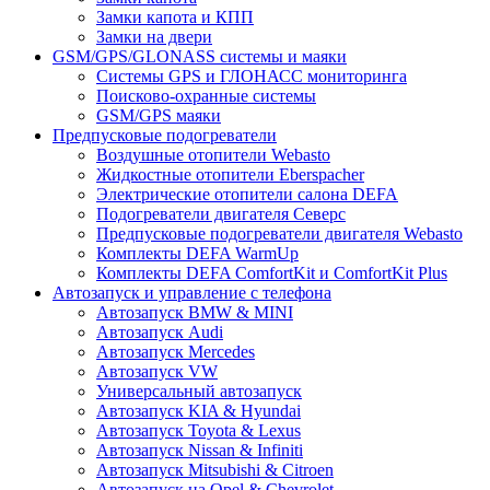
Замки капота и КПП
Замки на двери
GSM/GPS/GLONASS системы и маяки
Системы GPS и ГЛОНАСС мониторинга
Поисково-охранные системы
GSM/GPS маяки
Предпусковые подогреватели
Воздушные отопители Webasto
Жидкостные отопители Eberspacher
Электрические отопители салона DEFA
Подогреватели двигателя Северс
Предпусковые подогреватели двигателя Webasto
Комплекты DEFA WarmUp
Комплекты DEFA ComfortKit и ComfortKit Plus
Автозапуск и управление с телефона
Автозапуск BMW & MINI
Автозапуск Audi
Автозапуск Mercedes
Автозапуск VW
Универсальный автозапуск
Автозапуск KIA & Hyundai
Автозапуск Toyota & Lexus
Автозапуск Nissan & Infiniti
Автозапуск Mitsubishi & Citroen
Автозапуск на Opel & Chevrolet