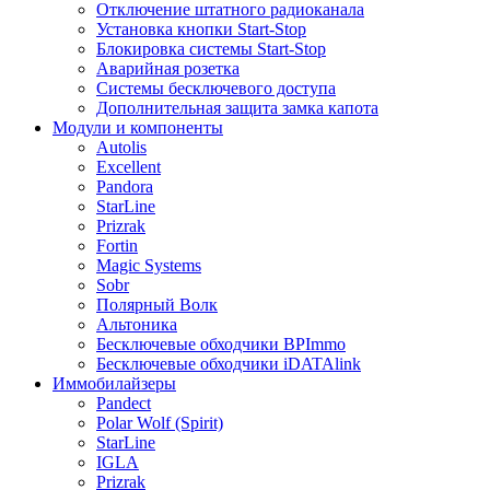
Отключение штатного радиоканала
Установка кнопки Start-Stop
Блокировка системы Start-Stop
Аварийная розетка
Системы бесключевого доступа
Дополнительная защита замка капота
Модули и компоненты
Autolis
Excellent
Pandora
StarLine
Prizrak
Fortin
Magic Systems
Sobr
Полярный Волк
Альтоника
Бесключевые обходчики BPImmo
Бесключевые обходчики iDATAlink
Иммобилайзеры
Pandect
Polar Wolf (Spirit)
StarLine
IGLA
Prizrak