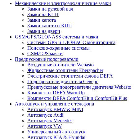
Механические и электромеханические замки
Замки на рулевой вал
Замки на КПП
Замки капота
Замки капота и КПП
Замки на двери
GSM/GPS/GLONASS системы и маяки
Системы GPS и ГЛОНАСС мониторинга
Поисково-охранные системы
GSM/GPS маяки
Предпусковые подогреватели
Воздушные отопители Webasto
Жидкостные отопители Eberspacher
Электрические отопители салона DEFA
Подогреватели двигателя Северс
Предпусковые подогреватели двигателя Webasto
Комплекты DEFA WarmUp
Комплекты DEFA ComfortKit и ComfortKit Plus
Автозапуск и управление с телефона
Автозапуск BMW & MINI
Автозапуск Audi
Автозапуск Mercedes
Автозапуск VW
Универсальный автозапуск
Автозапуск KIA & Hyundai