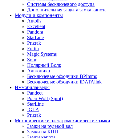
Системы бесключевого доступа
Дополнительная защита замка капота
Модули и компоненты
Autolis
Excellent
Pandora
StarLine
Prizrak
Fortin
Magic Systems
Sobr
Полярный Волк
Альтоника
Бесключевые обходчики BPImmo
Бесключевые обходчики iDATAlink
Иммобилайзеры
Pandect
Polar Wolf (Spirit)
StarLine
IGLA
Prizrak
Механические и электромеханические замки
Замки на рулевой вал
Замки на КПП
Замки капота