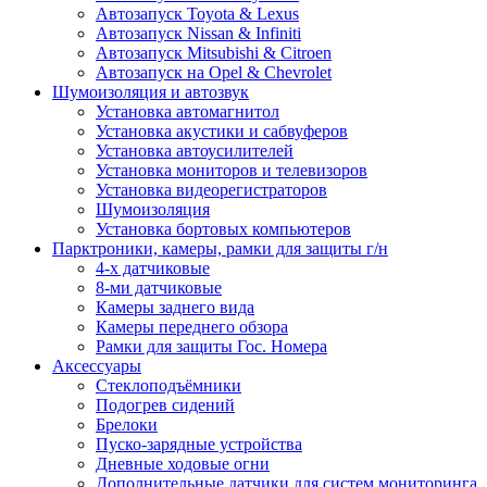
Автозапуск Toyota & Lexus
Автозапуск Nissan & Infiniti
Автозапуск Mitsubishi & Citroen
Автозапуск на Opel & Chevrolet
Шумоизоляция и автозвук
Установка автомагнитол
Установка акустики и сабвуферов
Установка автоусилителей
Установка мониторов и телевизоров
Установка видеорегистраторов
Шумоизоляция
Установка бортовых компьютеров
Парктроники, камеры, рамки для защиты г/н
4-х датчиковые
8-ми датчиковые
Камеры заднего вида
Камеры переднего обзора
Рамки для защиты Гос. Номера
Аксессуары
Стеклоподъёмники
Подогрев сидений
Брелоки
Пуско-зарядные устройства
Дневные ходовые огни
Дополнительные датчики для систем мониторинга