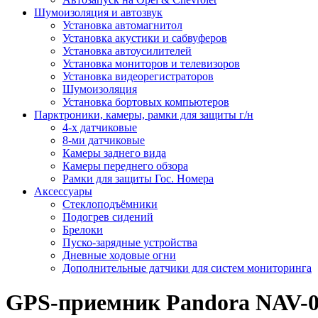
Шумоизоляция и автозвук
Установка автомагнитол
Установка акустики и сабвуферов
Установка автоусилителей
Установка мониторов и телевизоров
Установка видеорегистраторов
Шумоизоляция
Установка бортовых компьютеров
Парктроники, камеры, рамки для защиты г/н
4-х датчиковые
8-ми датчиковые
Камеры заднего вида
Камеры переднего обзора
Рамки для защиты Гос. Номера
Аксессуары
Стеклоподъёмники
Подогрев сидений
Брелоки
Пуско-зарядные устройства
Дневные ходовые огни
Дополнительные датчики для систем мониторинга
GPS-приемник Pandora NAV-