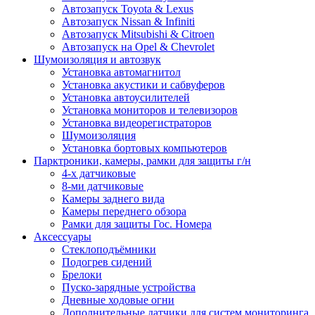
Автозапуск Toyota & Lexus
Автозапуск Nissan & Infiniti
Автозапуск Mitsubishi & Citroen
Автозапуск на Opel & Chevrolet
Шумоизоляция и автозвук
Установка автомагнитол
Установка акустики и сабвуферов
Установка автоусилителей
Установка мониторов и телевизоров
Установка видеорегистраторов
Шумоизоляция
Установка бортовых компьютеров
Парктроники, камеры, рамки для защиты г/н
4-х датчиковые
8-ми датчиковые
Камеры заднего вида
Камеры переднего обзора
Рамки для защиты Гос. Номера
Аксессуары
Стеклоподъёмники
Подогрев сидений
Брелоки
Пуско-зарядные устройства
Дневные ходовые огни
Дополнительные датчики для систем мониторинга