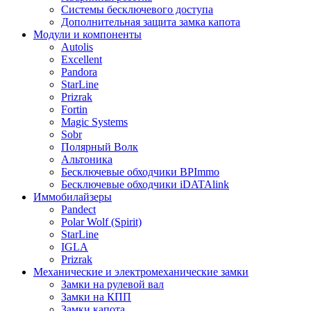
Системы бесключевого доступа
Дополнительная защита замка капота
Модули и компоненты
Autolis
Excellent
Pandora
StarLine
Prizrak
Fortin
Magic Systems
Sobr
Полярный Волк
Альтоника
Бесключевые обходчики BPImmo
Бесключевые обходчики iDATAlink
Иммобилайзеры
Pandect
Polar Wolf (Spirit)
StarLine
IGLA
Prizrak
Механические и электромеханические замки
Замки на рулевой вал
Замки на КПП
Замки капота