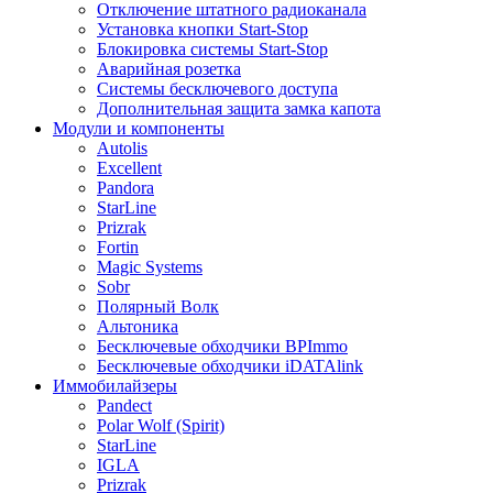
Отключение штатного радиоканала
Установка кнопки Start-Stop
Блокировка системы Start-Stop
Аварийная розетка
Системы бесключевого доступа
Дополнительная защита замка капота
Модули и компоненты
Autolis
Excellent
Pandora
StarLine
Prizrak
Fortin
Magic Systems
Sobr
Полярный Волк
Альтоника
Бесключевые обходчики BPImmo
Бесключевые обходчики iDATAlink
Иммобилайзеры
Pandect
Polar Wolf (Spirit)
StarLine
IGLA
Prizrak