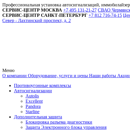
Профессиональная установка автосигнализаций, иммобилайзе
СЕРВИС-ЦЕНТР
МОСКВА
+7 495
131-21-27
СВАО Чермянский
СЕРВИС-ЦЕНТР
САНКТ-ПЕТЕРБУРГ
+7 812
716-74-15
Цен
Север - Лахтинский проспект, д. 2
Меню
О компании
Оборудование, услуги и цены
Наши работы
Акци
Противоугонные комплексы
Автосигнализации
Autolis
Excellent
Pandora
Starline
Дополнительная защита
Блокировка разъема диагностики
Защита Электронного блока управления