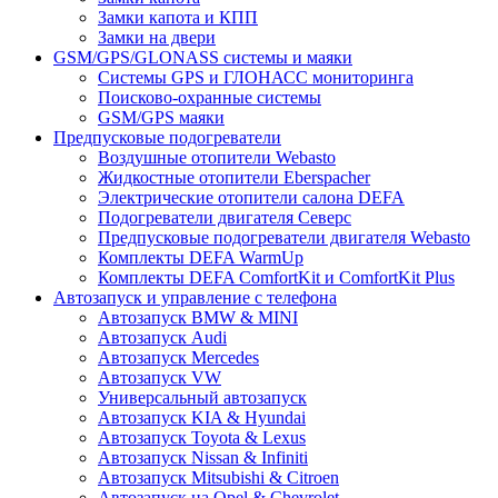
Замки капота и КПП
Замки на двери
GSM/GPS/GLONASS системы и маяки
Системы GPS и ГЛОНАСС мониторинга
Поисково-охранные системы
GSM/GPS маяки
Предпусковые подогреватели
Воздушные отопители Webasto
Жидкостные отопители Eberspacher
Электрические отопители салона DEFA
Подогреватели двигателя Северс
Предпусковые подогреватели двигателя Webasto
Комплекты DEFA WarmUp
Комплекты DEFA ComfortKit и ComfortKit Plus
Автозапуск и управление с телефона
Автозапуск BMW & MINI
Автозапуск Audi
Автозапуск Mercedes
Автозапуск VW
Универсальный автозапуск
Автозапуск KIA & Hyundai
Автозапуск Toyota & Lexus
Автозапуск Nissan & Infiniti
Автозапуск Mitsubishi & Citroen
Автозапуск на Opel & Chevrolet