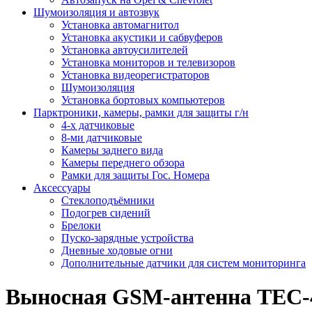
Шумоизоляция и автозвук
Установка автомагнитол
Установка акустики и сабвуферов
Установка автоусилителей
Установка мониторов и телевизоров
Установка видеорегистраторов
Шумоизоляция
Установка бортовых компьютеров
Парктроники, камеры, рамки для защиты г/н
4-х датчиковые
8-ми датчиковые
Камеры заднего вида
Камеры переднего обзора
Рамки для защиты Гос. Номера
Аксессуары
Стеклоподъёмники
Подогрев сидений
Брелоки
Пуско-зарядные устройства
Дневные ходовые огни
Дополнительные датчики для систем мониторинга
Выносная GSM-антенна TEC-