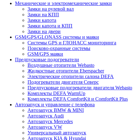
Механические и электромеханические замки
Замки на рулевой вал
Замки на КПП
Замки капота
Замки капота и КПП
Замки на двери
GSM/GPS/GLONASS системы и маяки
Системы GPS и ГЛОНАСС мониторинга
Поисково-охранные системы
GSM/GPS маяки
Предпусковые подогреватели
Воздушные отопители Webasto
Жидкостные отопители Eberspacher
Электрические отопители салона DEFA
Подогреватели двигателя Северс
Предпусковые подогреватели двигателя Webasto
Комплекты DEFA WarmUp
Комплекты DEFA ComfortKit и ComfortKit Plus
Автозапуск и управление с телефона
Автозапуск BMW & MINI
Автозапуск Audi
Автозапуск Mercedes
Автозапуск VW
Универсальный автозапуск
Автозапуск KIA & Hyundai