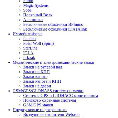
Fortin
Magic Systems
Sobr
Полярный Волк
Альтоника
Бесключевые обходчики BPImmo
Бесключевые обходчики iDATAlink
Иммобилайзеры
Pandect
Polar Wolf (Spirit)
StarLine
IGLA
Prizrak
Механические и электромеханические замки
Замки на рулевой вал
Замки на КПП
Замки капота
Замки капота и КПП
Замки на двери
GSM/GPS/GLONASS системы и маяки
Системы GPS и ГЛОНАСС мониторинга
Поисково-охранные системы
GSM/GPS маяки
Предпусковые подогреватели
Воздушные отопители Webasto