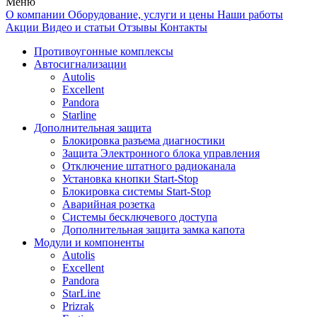
Меню
О компании
Оборудование, услуги и цены
Наши работы
Акции
Видео и статьи
Отзывы
Контакты
Противоугонные комплексы
Автосигнализации
Autolis
Excellent
Pandora
Starline
Дополнительная защита
Блокировка разъема диагностики
Защита Электронного блока управления
Отключение штатного радиоканала
Установка кнопки Start-Stop
Блокировка системы Start-Stop
Аварийная розетка
Системы бесключевого доступа
Дополнительная защита замка капота
Модули и компоненты
Autolis
Excellent
Pandora
StarLine
Prizrak