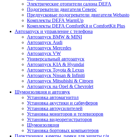
Электрические отопители салона DEFA
Подогреватели двигателя Северс
Предпусковые подогреватели двигателя Webasto
Комплекты DEFA WarmUp
Комплекты DEFA ComfortKit и ComfortKit Plus
Автозапуск и управление с телефона
Автозапуск BMW & MINI
Автозапуск Audi
Автозапуск Mercedes
Автозапуск VW
Универсальный автозапуск
Автозапуск KIA & Hyundai
Автозапуск Toyota & Lexus
Автозапуск Nissan & Infiniti
Автозапуск Mitsubishi & Citroen
Автозапуск на Opel & Chevrolet
Шумоизоляция и автозвук
Установка автомагнитол
Установка акустики и сабвуферов
Установка автоусилителей
Установка мониторов и телевизоров
Установка видеорегистраторов
Шумоизоляция
Установка бортовых компьютеров
Парктроники, камеры, рамки для защиты г/н