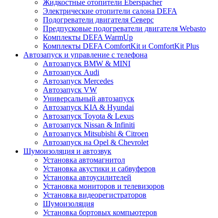
Жидкостные отопители Eberspacher
Электрические отопители салона DEFA
Подогреватели двигателя Северс
Предпусковые подогреватели двигателя Webasto
Комплекты DEFA WarmUp
Комплекты DEFA ComfortKit и ComfortKit Plus
Автозапуск и управление с телефона
Автозапуск BMW & MINI
Автозапуск Audi
Автозапуск Mercedes
Автозапуск VW
Универсальный автозапуск
Автозапуск KIA & Hyundai
Автозапуск Toyota & Lexus
Автозапуск Nissan & Infiniti
Автозапуск Mitsubishi & Citroen
Автозапуск на Opel & Chevrolet
Шумоизоляция и автозвук
Установка автомагнитол
Установка акустики и сабвуферов
Установка автоусилителей
Установка мониторов и телевизоров
Установка видеорегистраторов
Шумоизоляция
Установка бортовых компьютеров