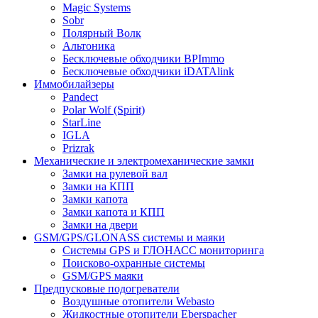
Magic Systems
Sobr
Полярный Волк
Альтоника
Бесключевые обходчики BPImmo
Бесключевые обходчики iDATAlink
Иммобилайзеры
Pandect
Polar Wolf (Spirit)
StarLine
IGLA
Prizrak
Механические и электромеханические замки
Замки на рулевой вал
Замки на КПП
Замки капота
Замки капота и КПП
Замки на двери
GSM/GPS/GLONASS системы и маяки
Системы GPS и ГЛОНАСС мониторинга
Поисково-охранные системы
GSM/GPS маяки
Предпусковые подогреватели
Воздушные отопители Webasto
Жидкостные отопители Eberspacher