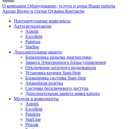
Меню
О компании
Оборудование, услуги и цены
Наши работы
Акции
Видео и статьи
Отзывы
Контакты
Противоугонные комплексы
Автосигнализации
Autolis
Excellent
Pandora
Starline
Дополнительная защита
Блокировка разъема диагностики
Защита Электронного блока управления
Отключение штатного радиоканала
Установка кнопки Start-Stop
Блокировка системы Start-Stop
Аварийная розетка
Системы бесключевого доступа
Дополнительная защита замка капота
Модули и компоненты
Autolis
Excellent
Pandora
StarLine
Prizrak