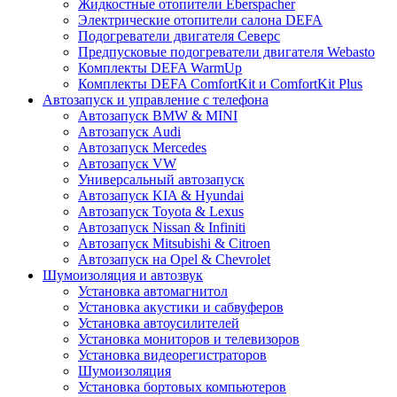
Жидкостные отопители Eberspacher
Электрические отопители салона DEFA
Подогреватели двигателя Северс
Предпусковые подогреватели двигателя Webasto
Комплекты DEFA WarmUp
Комплекты DEFA ComfortKit и ComfortKit Plus
Автозапуск и управление с телефона
Автозапуск BMW & MINI
Автозапуск Audi
Автозапуск Mercedes
Автозапуск VW
Универсальный автозапуск
Автозапуск KIA & Hyundai
Автозапуск Toyota & Lexus
Автозапуск Nissan & Infiniti
Автозапуск Mitsubishi & Citroen
Автозапуск на Opel & Chevrolet
Шумоизоляция и автозвук
Установка автомагнитол
Установка акустики и сабвуферов
Установка автоусилителей
Установка мониторов и телевизоров
Установка видеорегистраторов
Шумоизоляция
Установка бортовых компьютеров