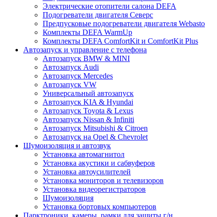
Электрические отопители салона DEFA
Подогреватели двигателя Северс
Предпусковые подогреватели двигателя Webasto
Комплекты DEFA WarmUp
Комплекты DEFA ComfortKit и ComfortKit Plus
Автозапуск и управление с телефона
Автозапуск BMW & MINI
Автозапуск Audi
Автозапуск Mercedes
Автозапуск VW
Универсальный автозапуск
Автозапуск KIA & Hyundai
Автозапуск Toyota & Lexus
Автозапуск Nissan & Infiniti
Автозапуск Mitsubishi & Citroen
Автозапуск на Opel & Chevrolet
Шумоизоляция и автозвук
Установка автомагнитол
Установка акустики и сабвуферов
Установка автоусилителей
Установка мониторов и телевизоров
Установка видеорегистраторов
Шумоизоляция
Установка бортовых компьютеров
Парктроники, камеры, рамки для защиты г/н