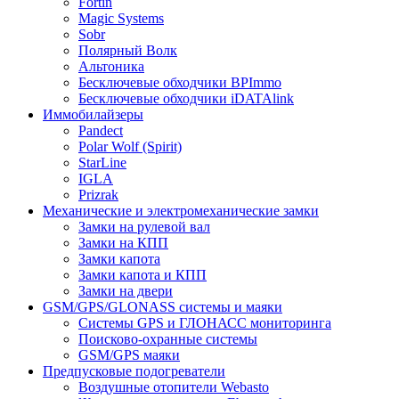
Fortin
Magic Systems
Sobr
Полярный Волк
Альтоника
Бесключевые обходчики BPImmo
Бесключевые обходчики iDATAlink
Иммобилайзеры
Pandect
Polar Wolf (Spirit)
StarLine
IGLA
Prizrak
Механические и электромеханические замки
Замки на рулевой вал
Замки на КПП
Замки капота
Замки капота и КПП
Замки на двери
GSM/GPS/GLONASS системы и маяки
Системы GPS и ГЛОНАСС мониторинга
Поисково-охранные системы
GSM/GPS маяки
Предпусковые подогреватели
Воздушные отопители Webasto