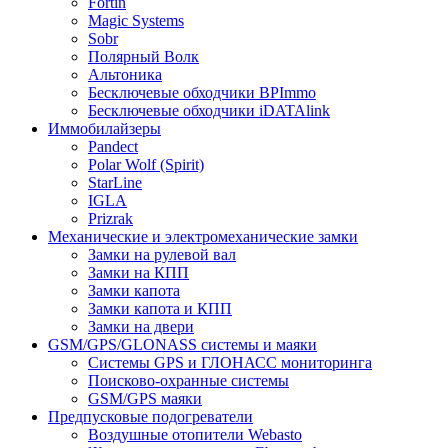
Fortin
Magic Systems
Sobr
Полярный Волк
Альтоника
Бесключевые обходчики BPImmo
Бесключевые обходчики iDATAlink
Иммобилайзеры
Pandect
Polar Wolf (Spirit)
StarLine
IGLA
Prizrak
Механические и электромеханические замки
Замки на рулевой вал
Замки на КПП
Замки капота
Замки капота и КПП
Замки на двери
GSM/GPS/GLONASS системы и маяки
Системы GPS и ГЛОНАСС мониторинга
Поисково-охранные системы
GSM/GPS маяки
Предпусковые подогреватели
Воздушные отопители Webasto