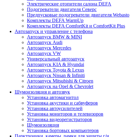
Электрические отопители салона DEFA
Подогреватели двигателя Северс
Предпусковые подогреватели двигателя Webasto
Комплекты DEFA WarmUp
Комплекты DEFA ComfortKit и ComfortKit Plus
Автозапуск и управление с телефона
Автозапуск BMW & MINI
Автозапуск Audi
Автозапуск Mercedes
Автозапуск VW
Универсальный автозапуск
Автозапуск KIA & Hyundai
Автозапуск Toyota & Lexus
Автозапуск Nissan & Infiniti
Автозапуск Mitsubishi & Citroen
Автозапуск на Opel & Chevrolet
Шумоизоляция и автозвук
Установка автомагнитол
Установка акустики и сабвуферов
Установка автоусилителей
Установка мониторов и телевизоров
Установка видеорегистраторов
Шумоизоляция
Установка бортовых компьютеров
Парктроники, камеры, рамки для защиты г/н