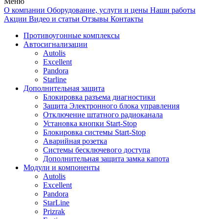
Меню
О компании
Оборудование, услуги и цены
Наши работы
Акции
Видео и статьи
Отзывы
Контакты
Противоугонные комплексы
Автосигнализации
Autolis
Excellent
Pandora
Starline
Дополнительная защита
Блокировка разъема диагностики
Защита Электронного блока управления
Отключение штатного радиоканала
Установка кнопки Start-Stop
Блокировка системы Start-Stop
Аварийная розетка
Системы бесключевого доступа
Дополнительная защита замка капота
Модули и компоненты
Autolis
Excellent
Pandora
StarLine
Prizrak