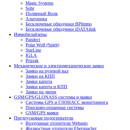
Magic Systems
Sobr
Полярный Волк
Альтоника
Бесключевые обходчики BPImmo
Бесключевые обходчики iDATAlink
Иммобилайзеры
Pandect
Polar Wolf (Spirit)
StarLine
IGLA
Prizrak
Механические и электромеханические замки
Замки на рулевой вал
Замки на КПП
Замки капота
Замки капота и КПП
Замки на двери
GSM/GPS/GLONASS системы и маяки
Системы GPS и ГЛОНАСС мониторинга
Поисково-охранные системы
GSM/GPS маяки
Предпусковые подогреватели
Воздушные отопители Webasto
Жидкостные отопители Eberspacher