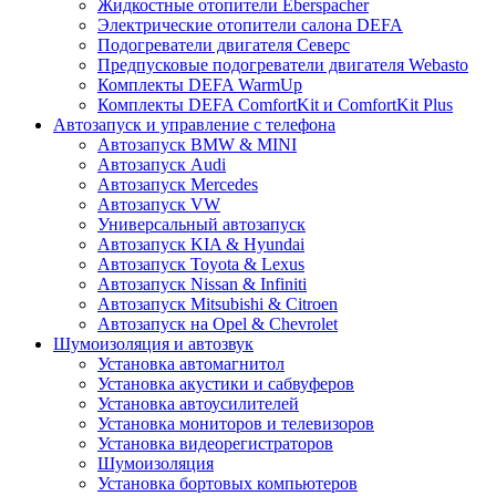
Жидкостные отопители Eberspacher
Электрические отопители салона DEFA
Подогреватели двигателя Северс
Предпусковые подогреватели двигателя Webasto
Комплекты DEFA WarmUp
Комплекты DEFA ComfortKit и ComfortKit Plus
Автозапуск и управление с телефона
Автозапуск BMW & MINI
Автозапуск Audi
Автозапуск Mercedes
Автозапуск VW
Универсальный автозапуск
Автозапуск KIA & Hyundai
Автозапуск Toyota & Lexus
Автозапуск Nissan & Infiniti
Автозапуск Mitsubishi & Citroen
Автозапуск на Opel & Chevrolet
Шумоизоляция и автозвук
Установка автомагнитол
Установка акустики и сабвуферов
Установка автоусилителей
Установка мониторов и телевизоров
Установка видеорегистраторов
Шумоизоляция
Установка бортовых компьютеров