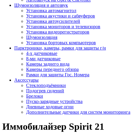
Шумоизоляция и автозвук
Установка автомагнитол
Установка акустики и сабвуферов
Установка автоусилителей
Установка мониторов и телевизоров
Установка видеорегистраторов
Шумоизоляция
Установка бортовых компьютеров
Парктроники, камеры, рамки для защиты г/н
4-х датчиковые
8-ми датчиковые
Камеры заднего вида
Камеры переднего обзора
Рамки для защиты Гос. Номера
Аксессуары
Стеклоподъёмники
Подогрев сидений
Брелоки
Пуско-зарядные устройства
Дневные ходовые огни
Дополнительные датчики для систем мониторинга
Иммобилайзер Spirit 21