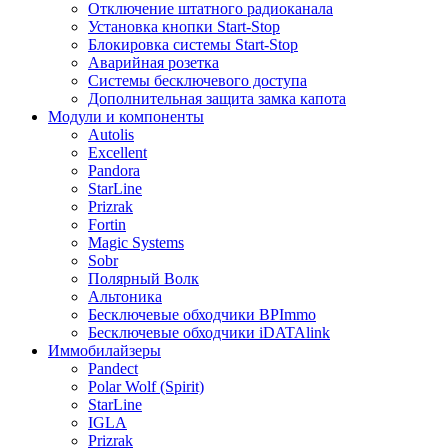
Отключение штатного радиоканала
Установка кнопки Start-Stop
Блокировка системы Start-Stop
Аварийная розетка
Системы бесключевого доступа
Дополнительная защита замка капота
Модули и компоненты
Autolis
Excellent
Pandora
StarLine
Prizrak
Fortin
Magic Systems
Sobr
Полярный Волк
Альтоника
Бесключевые обходчики BPImmo
Бесключевые обходчики iDATAlink
Иммобилайзеры
Pandect
Polar Wolf (Spirit)
StarLine
IGLA
Prizrak