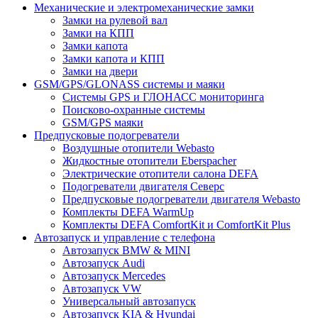
Механические и электромеханические замки
Замки на рулевой вал
Замки на КПП
Замки капота
Замки капота и КПП
Замки на двери
GSM/GPS/GLONASS системы и маяки
Системы GPS и ГЛОНАСС мониторинга
Поисково-охранные системы
GSM/GPS маяки
Предпусковые подогреватели
Воздушные отопители Webasto
Жидкостные отопители Eberspacher
Электрические отопители салона DEFA
Подогреватели двигателя Северс
Предпусковые подогреватели двигателя Webasto
Комплекты DEFA WarmUp
Комплекты DEFA ComfortKit и ComfortKit Plus
Автозапуск и управление с телефона
Автозапуск BMW & MINI
Автозапуск Audi
Автозапуск Mercedes
Автозапуск VW
Универсальный автозапуск
Автозапуск KIA & Hyundai