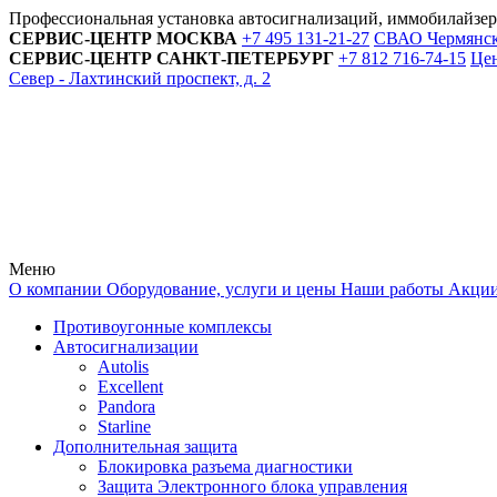
Профессиональная установка автосигнализаций, иммобилайзе
СЕРВИС-ЦЕНТР
МОСКВА
+7 495
131-21-27
СВАО Чермянский
СЕРВИС-ЦЕНТР
САНКТ-ПЕТЕРБУРГ
+7 812
716-74-15
Цен
Север - Лахтинский проспект, д. 2
Меню
О компании
Оборудование, услуги и цены
Наши работы
Акци
Противоугонные комплексы
Автосигнализации
Autolis
Excellent
Pandora
Starline
Дополнительная защита
Блокировка разъема диагностики
Защита Электронного блока управления