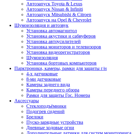
Автозапуск Toyota & Lexus
Автозапуск Nissan & Infiniti
Автозапуск Mitsubishi & Citroen
Автозапуск на Opel & Chevrolet
Шумоизоляция и автозвук
Установка автомагнитол
Установка акустики и сабвуферов
Установка автоусилителей
Установка мониторов и телевизоров
Установка видеорегистраторов
Шумоизоляция
Установка бортовых компьютеров
Парктроники, камеры, рамки для защиты г/н
4-х датчиковые
8-ми датчиковые
Камеры заднего вида
Камеры переднего обзора
Рамки для защиты Гос. Номера
Аксессуары
Стеклоподъёмники
Подогрев сидений
Брелоки
Пуско-зарядные устройства
Дневные ходовые огни
Дополнительные датчики для систем мониторинга