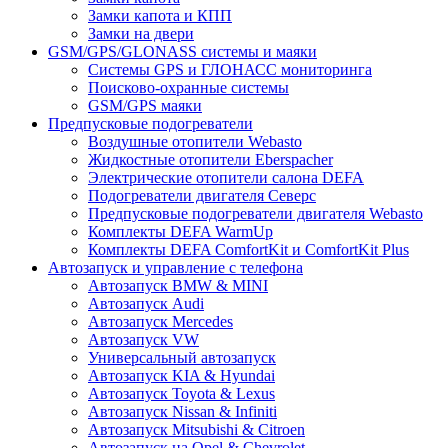
Замки капота и КПП
Замки на двери
GSM/GPS/GLONASS системы и маяки
Системы GPS и ГЛОНАСС мониторинга
Поисково-охранные системы
GSM/GPS маяки
Предпусковые подогреватели
Воздушные отопители Webasto
Жидкостные отопители Eberspacher
Электрические отопители салона DEFA
Подогреватели двигателя Северс
Предпусковые подогреватели двигателя Webasto
Комплекты DEFA WarmUp
Комплекты DEFA ComfortKit и ComfortKit Plus
Автозапуск и управление с телефона
Автозапуск BMW & MINI
Автозапуск Audi
Автозапуск Mercedes
Автозапуск VW
Универсальный автозапуск
Автозапуск KIA & Hyundai
Автозапуск Toyota & Lexus
Автозапуск Nissan & Infiniti
Автозапуск Mitsubishi & Citroen
Автозапуск на Opel & Chevrolet