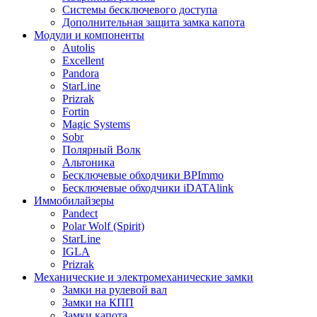
Системы бесключевого доступа
Дополнительная защита замка капота
Модули и компоненты
Autolis
Excellent
Pandora
StarLine
Prizrak
Fortin
Magic Systems
Sobr
Полярный Волк
Альтоника
Бесключевые обходчики BPImmo
Бесключевые обходчики iDATAlink
Иммобилайзеры
Pandect
Polar Wolf (Spirit)
StarLine
IGLA
Prizrak
Механические и электромеханические замки
Замки на рулевой вал
Замки на КПП
Замки капота