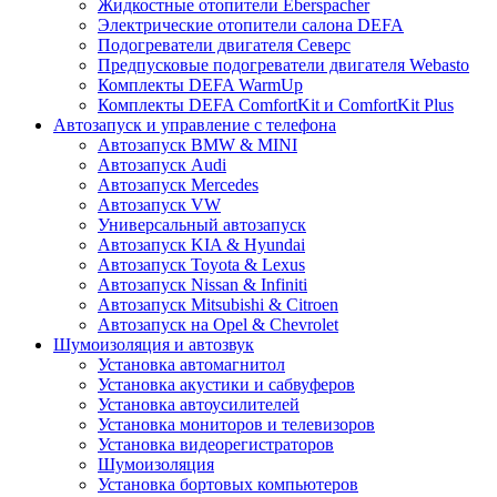
Жидкостные отопители Eberspacher
Электрические отопители салона DEFA
Подогреватели двигателя Северс
Предпусковые подогреватели двигателя Webasto
Комплекты DEFA WarmUp
Комплекты DEFA ComfortKit и ComfortKit Plus
Автозапуск и управление с телефона
Автозапуск BMW & MINI
Автозапуск Audi
Автозапуск Mercedes
Автозапуск VW
Универсальный автозапуск
Автозапуск KIA & Hyundai
Автозапуск Toyota & Lexus
Автозапуск Nissan & Infiniti
Автозапуск Mitsubishi & Citroen
Автозапуск на Opel & Chevrolet
Шумоизоляция и автозвук
Установка автомагнитол
Установка акустики и сабвуферов
Установка автоусилителей
Установка мониторов и телевизоров
Установка видеорегистраторов
Шумоизоляция
Установка бортовых компьютеров