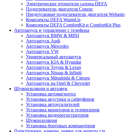
Электрические отопители салона DEFA
Подогреватели двигателя Северс
Предпусковые подогреватели двигателя Webasto
Комплекты DEFA WarmUp
Комплекты DEFA ComfortKit и ComfortKit Plus
Автозапуск и управление с телефона
Автозапуск BMW & MINI
Автозапуск Audi
Автозапуск Mercedes
Автозапуск VW
Универсальный автозапуск
Автозапуск KIA & Hyundai
Автозапуск Toyota & Lexus
Автозапуск Nissan & Infiniti
Автозапуск Mitsubishi & Citroen
Автозапуск на Opel & Chevrolet
Шумоизоляция и автозвук
Установка автомагнитол
Установка акустики и сабвуферов
Установка автоусилителей
Установка мониторов и телевизоров
Установка видеорегистраторов
Шумоизоляция
Установка бортовых компьютеров
Парктроники, камеры, рамки для защиты г/н