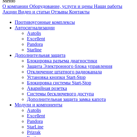
Меню
О компании
Оборудование, услуги и цены
Наши работы
Акции
Видео и статьи
Отзывы
Контакты
Противоугонные комплексы
Автосигнализации
Autolis
Excellent
Pandora
Starline
Дополнительная защита
Блокировка разъема диагностики
Защита Электронного блока управления
Отключение штатного радиоканала
Установка кнопки Start-Stop
Блокировка системы Start-Stop
Аварийная розетка
Системы бесключевого доступа
Дополнительная защита замка капота
Модули и компоненты
Autolis
Excellent
Pandora
StarLine
Prizrak