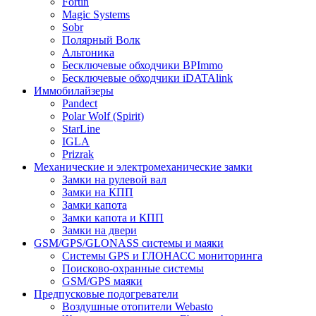
Fortin
Magic Systems
Sobr
Полярный Волк
Альтоника
Бесключевые обходчики BPImmo
Бесключевые обходчики iDATAlink
Иммобилайзеры
Pandect
Polar Wolf (Spirit)
StarLine
IGLA
Prizrak
Механические и электромеханические замки
Замки на рулевой вал
Замки на КПП
Замки капота
Замки капота и КПП
Замки на двери
GSM/GPS/GLONASS системы и маяки
Системы GPS и ГЛОНАСС мониторинга
Поисково-охранные системы
GSM/GPS маяки
Предпусковые подогреватели
Воздушные отопители Webasto