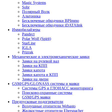
Magic Systems
Sobr
Полярный Волк
Альтоника
Бесключевые обходчики BPImmo
Бесключевые обходчики iDATAlink
Иммобилайзеры
Pandect
Polar Wolf (Spirit)
StarLine
IGLA
Prizrak
Механические и электромеханические замки
Замки на рулевой вал
Замки на КПП
Замки капота
Замки капота и КПП
Замки на двери
GSM/GPS/GLONASS системы и маяки
Системы GPS и ГЛОНАСС мониторинга
Поисково-охранные системы
GSM/GPS маяки
Предпусковые подогреватели
Воздушные отопители Webasto
Жидкостные отопители Eberspacher