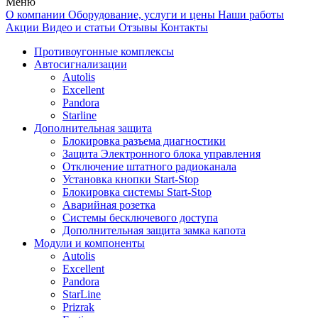
Меню
О компании
Оборудование, услуги и цены
Наши работы
Акции
Видео и статьи
Отзывы
Контакты
Противоугонные комплексы
Автосигнализации
Autolis
Excellent
Pandora
Starline
Дополнительная защита
Блокировка разъема диагностики
Защита Электронного блока управления
Отключение штатного радиоканала
Установка кнопки Start-Stop
Блокировка системы Start-Stop
Аварийная розетка
Системы бесключевого доступа
Дополнительная защита замка капота
Модули и компоненты
Autolis
Excellent
Pandora
StarLine
Prizrak