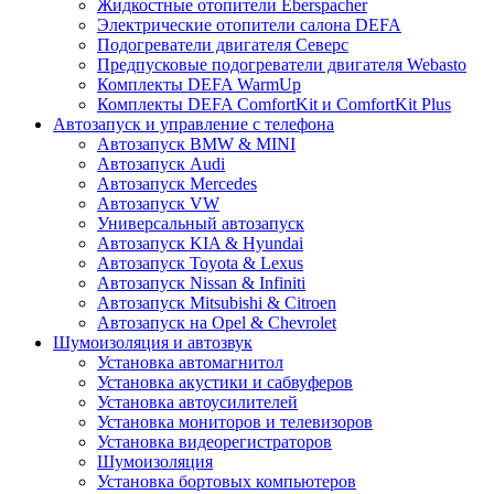
Жидкостные отопители Eberspacher
Электрические отопители салона DEFA
Подогреватели двигателя Северс
Предпусковые подогреватели двигателя Webasto
Комплекты DEFA WarmUp
Комплекты DEFA ComfortKit и ComfortKit Plus
Автозапуск и управление с телефона
Автозапуск BMW & MINI
Автозапуск Audi
Автозапуск Mercedes
Автозапуск VW
Универсальный автозапуск
Автозапуск KIA & Hyundai
Автозапуск Toyota & Lexus
Автозапуск Nissan & Infiniti
Автозапуск Mitsubishi & Citroen
Автозапуск на Opel & Chevrolet
Шумоизоляция и автозвук
Установка автомагнитол
Установка акустики и сабвуферов
Установка автоусилителей
Установка мониторов и телевизоров
Установка видеорегистраторов
Шумоизоляция
Установка бортовых компьютеров