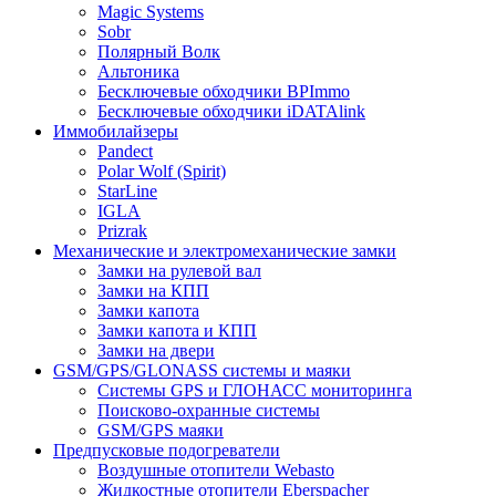
Magic Systems
Sobr
Полярный Волк
Альтоника
Бесключевые обходчики BPImmo
Бесключевые обходчики iDATAlink
Иммобилайзеры
Pandect
Polar Wolf (Spirit)
StarLine
IGLA
Prizrak
Механические и электромеханические замки
Замки на рулевой вал
Замки на КПП
Замки капота
Замки капота и КПП
Замки на двери
GSM/GPS/GLONASS системы и маяки
Системы GPS и ГЛОНАСС мониторинга
Поисково-охранные системы
GSM/GPS маяки
Предпусковые подогреватели
Воздушные отопители Webasto
Жидкостные отопители Eberspacher