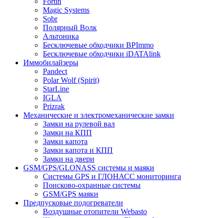
Fortin
Magic Systems
Sobr
Полярный Волк
Альтоника
Бесключевые обходчики BPImmo
Бесключевые обходчики iDATAlink
Иммобилайзеры
Pandect
Polar Wolf (Spirit)
StarLine
IGLA
Prizrak
Механические и электромеханические замки
Замки на рулевой вал
Замки на КПП
Замки капота
Замки капота и КПП
Замки на двери
GSM/GPS/GLONASS системы и маяки
Системы GPS и ГЛОНАСС мониторинга
Поисково-охранные системы
GSM/GPS маяки
Предпусковые подогреватели
Воздушные отопители Webasto