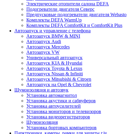
Электрические отопители салона DEFA
Подогреватели двигателя Северс
Предпусковые подогреватели двигателя Webasto
Комплекты DEFA WarmUp
Комплекты DEFA ComfortKit и ComfortKit Plus
Автозапуск и управление с телефона
Автозапуск BMW & MINI
Автозапуск Audi
Автозапуск Mercedes
Автозапуск VW
Универсальный автозапуск
Автозапуск KIA & Hyundai
Автозапуск Toyota & Lexus
Автозапуск Nissan & Infiniti
Автозапуск Mitsubishi & Citroen
Автозапуск на Opel & Chevrolet
Шумоизоляция и автозвук
Установка автомагнитол
Установка акустики и сабвуферов
Установка автоусилителей
Установка мониторов и телевизоров
Установка видеорегистраторов
Шумоизоляция
Установка бортовых компьютеров
Парктроники, камеры, рамки для защиты г/н