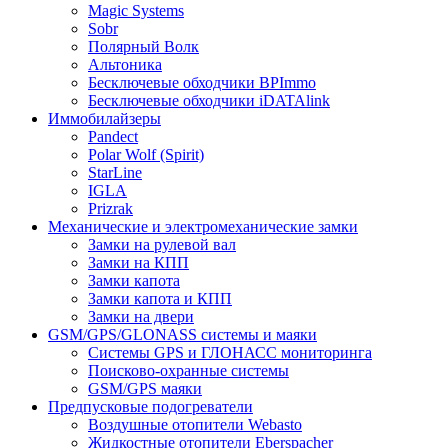
Magic Systems
Sobr
Полярный Волк
Альтоника
Бесключевые обходчики BPImmo
Бесключевые обходчики iDATAlink
Иммобилайзеры
Pandect
Polar Wolf (Spirit)
StarLine
IGLA
Prizrak
Механические и электромеханические замки
Замки на рулевой вал
Замки на КПП
Замки капота
Замки капота и КПП
Замки на двери
GSM/GPS/GLONASS системы и маяки
Системы GPS и ГЛОНАСС мониторинга
Поисково-охранные системы
GSM/GPS маяки
Предпусковые подогреватели
Воздушные отопители Webasto
Жидкостные отопители Eberspacher