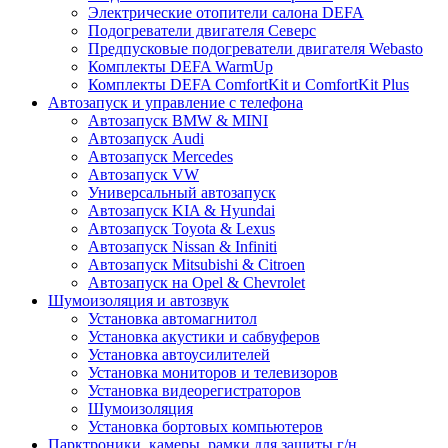
Электрические отопители салона DEFA
Подогреватели двигателя Северс
Предпусковые подогреватели двигателя Webasto
Комплекты DEFA WarmUp
Комплекты DEFA ComfortKit и ComfortKit Plus
Автозапуск и управление с телефона
Автозапуск BMW & MINI
Автозапуск Audi
Автозапуск Mercedes
Автозапуск VW
Универсальный автозапуск
Автозапуск KIA & Hyundai
Автозапуск Toyota & Lexus
Автозапуск Nissan & Infiniti
Автозапуск Mitsubishi & Citroen
Автозапуск на Opel & Chevrolet
Шумоизоляция и автозвук
Установка автомагнитол
Установка акустики и сабвуферов
Установка автоусилителей
Установка мониторов и телевизоров
Установка видеорегистраторов
Шумоизоляция
Установка бортовых компьютеров
Парктроники, камеры, рамки для защиты г/н