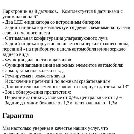
Парктроник на 8 датчиков. - Комплектуется 8 датчиками с
углом наклона 6°
- Два LED-индикатора со встроенным бипером
- Задний индикатор комплектуется двумя съемными копусами
серого и черного цвета
- Оптимальная конфигурация ультразвукового луча
- Задний индикатор устанавливается на зеркало заднего вида,
передний - на приборную панель автомобиля и/или зеркало
заднего вида
- Функция диагностики датчиков
- Функция запоминания выносных элементов автомобиля:
фаркоп, запасное колесо и т.д.
- Реулируемая громкость звука
- Исключение претензий по ложным срабатываниям
- Дополнительные сменные элементы корпуса датчика на 13°
- Зона обнаружения препятствия:
Передние датчики: угловые от 0,9м, центральные от 1,0м
Задние датчики: боковые от 1,3м, центральные от 1,3м
Гарантия
Мы настолько уверены в качестве наших услуг, что
предоставляем вам
гарантию на 5 лет
, т.е. на все время