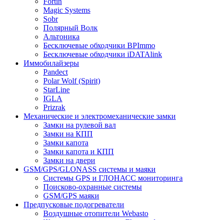
Fortin
Magic Systems
Sobr
Полярный Волк
Альтоника
Бесключевые обходчики BPImmo
Бесключевые обходчики iDATAlink
Иммобилайзеры
Pandect
Polar Wolf (Spirit)
StarLine
IGLA
Prizrak
Механические и электромеханические замки
Замки на рулевой вал
Замки на КПП
Замки капота
Замки капота и КПП
Замки на двери
GSM/GPS/GLONASS системы и маяки
Системы GPS и ГЛОНАСС мониторинга
Поисково-охранные системы
GSM/GPS маяки
Предпусковые подогреватели
Воздушные отопители Webasto