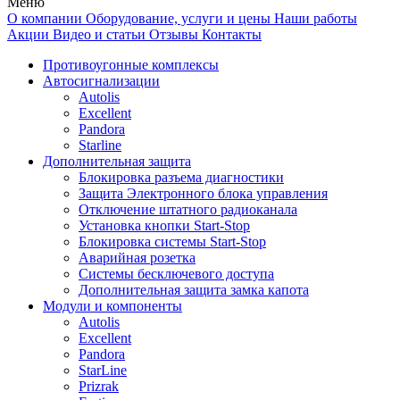
Меню
О компании
Оборудование, услуги и цены
Наши работы
Акции
Видео и статьи
Отзывы
Контакты
Противоугонные комплексы
Автосигнализации
Autolis
Excellent
Pandora
Starline
Дополнительная защита
Блокировка разъема диагностики
Защита Электронного блока управления
Отключение штатного радиоканала
Установка кнопки Start-Stop
Блокировка системы Start-Stop
Аварийная розетка
Системы бесключевого доступа
Дополнительная защита замка капота
Модули и компоненты
Autolis
Excellent
Pandora
StarLine
Prizrak