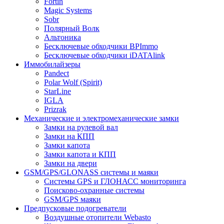
Fortin
Magic Systems
Sobr
Полярный Волк
Альтоника
Бесключевые обходчики BPImmo
Бесключевые обходчики iDATAlink
Иммобилайзеры
Pandect
Polar Wolf (Spirit)
StarLine
IGLA
Prizrak
Механические и электромеханические замки
Замки на рулевой вал
Замки на КПП
Замки капота
Замки капота и КПП
Замки на двери
GSM/GPS/GLONASS системы и маяки
Системы GPS и ГЛОНАСС мониторинга
Поисково-охранные системы
GSM/GPS маяки
Предпусковые подогреватели
Воздушные отопители Webasto