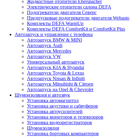
Жидкостные отопители Eberspacher
Электрические отопители салона DEFA
Подогреватели двигателя Северс
Предпусковые подогреватели двигателя Webasto
Комплекты DEFA WarmUp
Комплекты DEFA ComfortKit и ComfortKit Plus
Автозапуск и управление с телефона
Автозапуск BMW & MINI
Автозапуск Audi
Автозапуск Mercedes
Автозапуск VW
Универсальный автозапуск
Автозапуск KIA & Hyundai
Автозапуск Toyota & Lexus
Автозапуск Nissan & Infiniti
Автозапуск Mitsubishi & Citroen
Автозапуск на Opel & Chevrolet
Шумоизоляция и автозвук
Установка автомагнитол
Установка акустики и сабвуферов
Установка автоусилителей
Установка мониторов и телевизоров
Установка видеорегистраторов
Шумоизоляция
Установка бортовых компьютеров