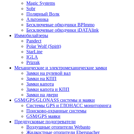
Magic Systems
Sobr
Полярный Волк
Альтоника
Бесключевые обходчики BPImmo
Бесключевые обходчики iDATAlink
Иммобилайзеры
Pandect
Polar Wolf (Spirit)
StarLine
IGLA
Prizrak
Механические и электромеханические замки
Замки на рулевой вал
Замки на КПП
Замки капота
Замки капота и КПП
Замки на двери
GSM/GPS/GLONASS системы и маяки
Системы GPS и ГЛОНАСС мониторинга
Поисково-охранные системы
GSM/GPS маяки
Предпусковые подогреватели
Воздушные отопители Webasto
Жидкостные отопители Eberspacher