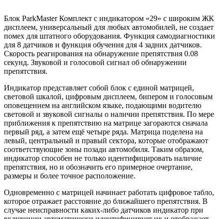
Блок ParkMaster Комплект с индикатором «29» с широким ЖК
дисплеем, универсальный для любых автомобилей, не создает
помех для штатного оборудования. Функция самодиагностики
для 8 датчиков и функция обучения для 4 задних датчиков.
Скорость реагирования на обнаружение препятствия 0.08
секунд. Звуковой и голосовой сигнал об обнаружении
препятствия.
Индикатор представляет собой блок с единой матрицей,
световой шкалой, цифровым дисплеем, бипером и голосовым
оповещением на английском языке, подающими водителю
световой и звуковой сигналы о наличии препятствия. По мере
приближения к препятствию на матрице загораются сначала
первый ряд, а затем ещё четыре ряда. Матрица поделена на
левый, центральный и правый сектора, которые отображают
соответствующие зоны позади автомобиля. Таким образом,
индикатор способен не только идентифицировать наличие
препятствия, но и обозначить его примерное очертание,
размеры и более точное расположение.
Одновременно с матрицей начинает работать цифровое табло,
которое отражает расстояние до ближайшего препятствия. В
случае неисправности каких-либо датчиков индикатор при
включении автоматически идентифицирует их и отображает