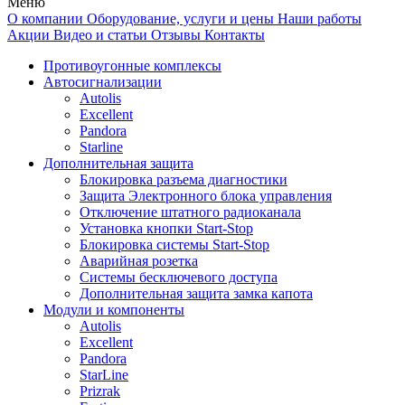
Меню
О компании
Оборудование, услуги и цены
Наши работы
Акции
Видео и статьи
Отзывы
Контакты
Противоугонные комплексы
Автосигнализации
Autolis
Excellent
Pandora
Starline
Дополнительная защита
Блокировка разъема диагностики
Защита Электронного блока управления
Отключение штатного радиоканала
Установка кнопки Start-Stop
Блокировка системы Start-Stop
Аварийная розетка
Системы бесключевого доступа
Дополнительная защита замка капота
Модули и компоненты
Autolis
Excellent
Pandora
StarLine
Prizrak