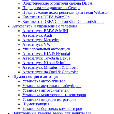
Электрические отопители салона DEFA
Подогреватели двигателя Северс
Предпусковые подогреватели двигателя Webasto
Комплекты DEFA WarmUp
Комплекты DEFA ComfortKit и ComfortKit Plus
Автозапуск и управление с телефона
Автозапуск BMW & MINI
Автозапуск Audi
Автозапуск Mercedes
Автозапуск VW
Универсальный автозапуск
Автозапуск KIA & Hyundai
Автозапуск Toyota & Lexus
Автозапуск Nissan & Infiniti
Автозапуск Mitsubishi & Citroen
Автозапуск на Opel & Chevrolet
Шумоизоляция и автозвук
Установка автомагнитол
Установка акустики и сабвуферов
Установка автоусилителей
Установка мониторов и телевизоров
Установка видеорегистраторов
Шумоизоляция
Установка бортовых компьютеров
Парктроники, камеры, рамки для защиты г/н