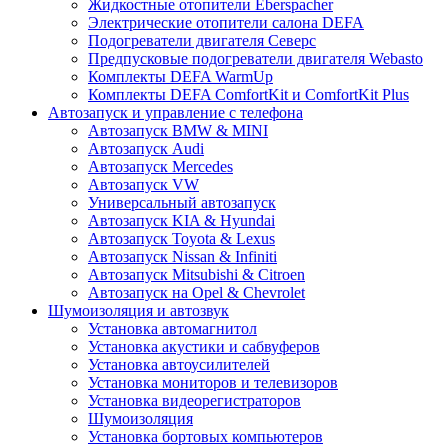
Жидкостные отопители Eberspacher
Электрические отопители салона DEFA
Подогреватели двигателя Северс
Предпусковые подогреватели двигателя Webasto
Комплекты DEFA WarmUp
Комплекты DEFA ComfortKit и ComfortKit Plus
Автозапуск и управление с телефона
Автозапуск BMW & MINI
Автозапуск Audi
Автозапуск Mercedes
Автозапуск VW
Универсальный автозапуск
Автозапуск KIA & Hyundai
Автозапуск Toyota & Lexus
Автозапуск Nissan & Infiniti
Автозапуск Mitsubishi & Citroen
Автозапуск на Opel & Chevrolet
Шумоизоляция и автозвук
Установка автомагнитол
Установка акустики и сабвуферов
Установка автоусилителей
Установка мониторов и телевизоров
Установка видеорегистраторов
Шумоизоляция
Установка бортовых компьютеров