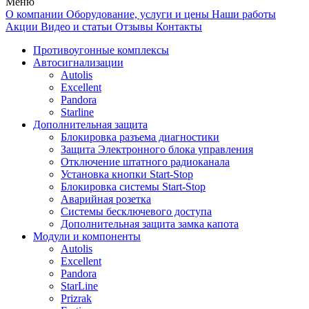
Меню
О компании
Оборудование, услуги и цены
Наши работы
Акции
Видео и статьи
Отзывы
Контакты
Противоугонные комплексы
Автосигнализации
Autolis
Excellent
Pandora
Starline
Дополнительная защита
Блокировка разъема диагностики
Защита Электронного блока управления
Отключение штатного радиоканала
Установка кнопки Start-Stop
Блокировка системы Start-Stop
Аварийная розетка
Системы бесключевого доступа
Дополнительная защита замка капота
Модули и компоненты
Autolis
Excellent
Pandora
StarLine
Prizrak