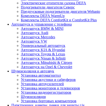
Электрические отопители салона DEFA
Подогреватели двигателя Северс
Предпусковые подогреватели двигателя Webasto
Комплекты DEFA WarmUp
Комплекты DEFA ComfortKit и ComfortKit Plus
Автозапуск и управление с телефона
Автозапуск BMW & MINI
Автозапуск Audi
Автозапуск Mercedes
Автозапуск VW
Универсальный автозапуск
Автозапуск KIA & Hyundai
Автозапуск Toyota & Lexus
Автозапуск Nissan & Infiniti
Автозапуск Mitsubishi & Citroen
Автозапуск на Opel & Chevrolet
Шумоизоляция и автозвук
Установка автомагнитол
Установка акустики и сабвуферов
Установка автоусилителей
Установка мониторов и телевизоров
Установка видеорегистраторов
Шумоизоляция
Установка бортовых компьютеров
Парктроники, камеры, рамки для защиты г/н