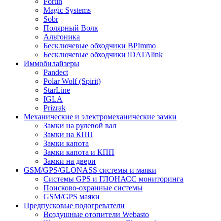
Fortin
Magic Systems
Sobr
Полярный Волк
Альтоника
Бесключевые обходчики BPImmo
Бесключевые обходчики iDATAlink
Иммобилайзеры
Pandect
Polar Wolf (Spirit)
StarLine
IGLA
Prizrak
Механические и электромеханические замки
Замки на рулевой вал
Замки на КПП
Замки капота
Замки капота и КПП
Замки на двери
GSM/GPS/GLONASS системы и маяки
Системы GPS и ГЛОНАСС мониторинга
Поисково-охранные системы
GSM/GPS маяки
Предпусковые подогреватели
Воздушные отопители Webasto