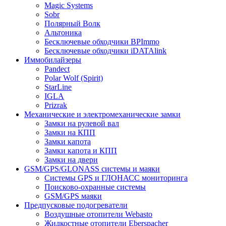
Magic Systems
Sobr
Полярный Волк
Альтоника
Бесключевые обходчики BPImmo
Бесключевые обходчики iDATAlink
Иммобилайзеры
Pandect
Polar Wolf (Spirit)
StarLine
IGLA
Prizrak
Механические и электромеханические замки
Замки на рулевой вал
Замки на КПП
Замки капота
Замки капота и КПП
Замки на двери
GSM/GPS/GLONASS системы и маяки
Системы GPS и ГЛОНАСС мониторинга
Поисково-охранные системы
GSM/GPS маяки
Предпусковые подогреватели
Воздушные отопители Webasto
Жидкостные отопители Eberspacher