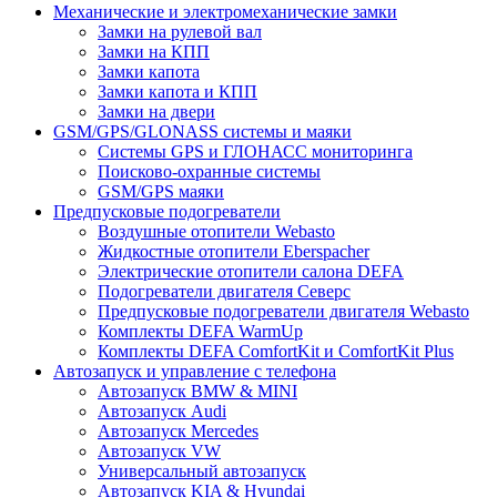
Механические и электромеханические замки
Замки на рулевой вал
Замки на КПП
Замки капота
Замки капота и КПП
Замки на двери
GSM/GPS/GLONASS системы и маяки
Системы GPS и ГЛОНАСС мониторинга
Поисково-охранные системы
GSM/GPS маяки
Предпусковые подогреватели
Воздушные отопители Webasto
Жидкостные отопители Eberspacher
Электрические отопители салона DEFA
Подогреватели двигателя Северс
Предпусковые подогреватели двигателя Webasto
Комплекты DEFA WarmUp
Комплекты DEFA ComfortKit и ComfortKit Plus
Автозапуск и управление с телефона
Автозапуск BMW & MINI
Автозапуск Audi
Автозапуск Mercedes
Автозапуск VW
Универсальный автозапуск
Автозапуск KIA & Hyundai