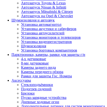
Автозапуск Toyota & Lexus
Автозапуск Nissan & Infiniti
Автозапуск Mitsubishi & Citroen
Автозапуск на Opel & Chevrolet
Шумоизоляция и автозвук
Установка автомагнитол
Установка акустики и сабвуферов
Установка автоусилителей
Установка мониторов и телевизоров
Установка видеорегистраторов
Шумоизоляция
Установка бортовых компьютеров
Парктроники, камеры, рамки для защиты г/н
4-х датчиковые
8-ми датчиковые
Камеры заднего вида
Камеры переднего обзора
Рамки для защиты Гос. Номера
Аксессуары
Стеклоподъёмники
Подогрев сидений
Брелоки
Пуско-зарядные устройства
Дневные ходовые огни
Дополнительные датчики для систем мониторинга