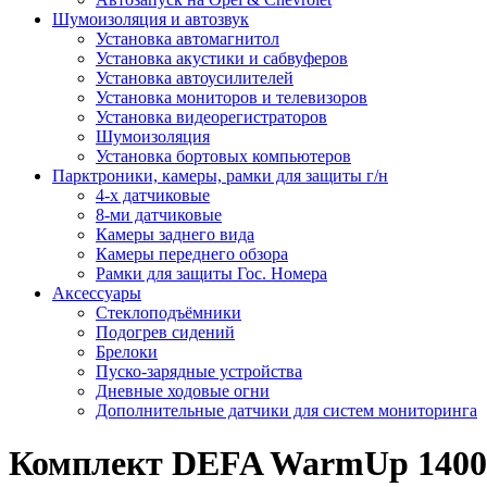
Шумоизоляция и автозвук
Установка автомагнитол
Установка акустики и сабвуферов
Установка автоусилителей
Установка мониторов и телевизоров
Установка видеорегистраторов
Шумоизоляция
Установка бортовых компьютеров
Парктроники, камеры, рамки для защиты г/н
4-х датчиковые
8-ми датчиковые
Камеры заднего вида
Камеры переднего обзора
Рамки для защиты Гос. Номера
Аксессуары
Стеклоподъёмники
Подогрев сидений
Брелоки
Пуско-зарядные устройства
Дневные ходовые огни
Дополнительные датчики для систем мониторинга
Комплект DEFA WarmUp 1400