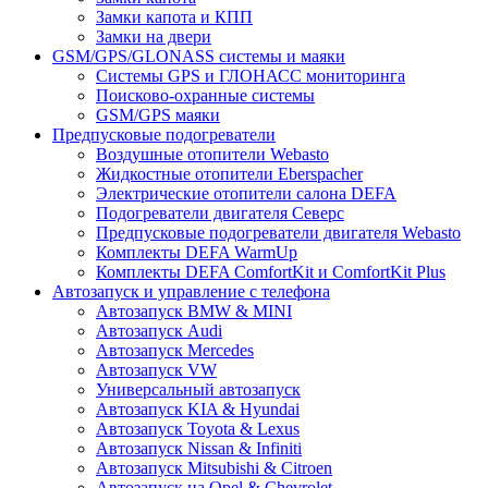
Замки капота и КПП
Замки на двери
GSM/GPS/GLONASS системы и маяки
Системы GPS и ГЛОНАСС мониторинга
Поисково-охранные системы
GSM/GPS маяки
Предпусковые подогреватели
Воздушные отопители Webasto
Жидкостные отопители Eberspacher
Электрические отопители салона DEFA
Подогреватели двигателя Северс
Предпусковые подогреватели двигателя Webasto
Комплекты DEFA WarmUp
Комплекты DEFA ComfortKit и ComfortKit Plus
Автозапуск и управление с телефона
Автозапуск BMW & MINI
Автозапуск Audi
Автозапуск Mercedes
Автозапуск VW
Универсальный автозапуск
Автозапуск KIA & Hyundai
Автозапуск Toyota & Lexus
Автозапуск Nissan & Infiniti
Автозапуск Mitsubishi & Citroen
Автозапуск на Opel & Chevrolet