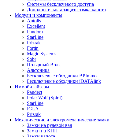
Системы бесключевого доступа
Дополнительная защита замка капота
Модули и компоненты
Autolis
Excellent
Pandora
StarLine
Prizrak
Fortin
Magic Systems
Sobr
Полярный Волк
Альтоника
Бесключевые обходчики BPImmo
Бесключевые обходчики iDATAlink
Иммобилайзеры
Pandect
Polar Wolf (Spirit)
StarLine
IGLA
Prizrak
Механические и электромеханические замки
Замки на рулевой вал
Замки на КПП
Замки капота