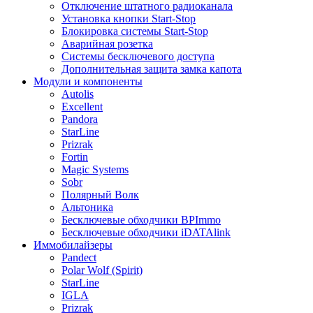
Отключение штатного радиоканала
Установка кнопки Start-Stop
Блокировка системы Start-Stop
Аварийная розетка
Системы бесключевого доступа
Дополнительная защита замка капота
Модули и компоненты
Autolis
Excellent
Pandora
StarLine
Prizrak
Fortin
Magic Systems
Sobr
Полярный Волк
Альтоника
Бесключевые обходчики BPImmo
Бесключевые обходчики iDATAlink
Иммобилайзеры
Pandect
Polar Wolf (Spirit)
StarLine
IGLA
Prizrak