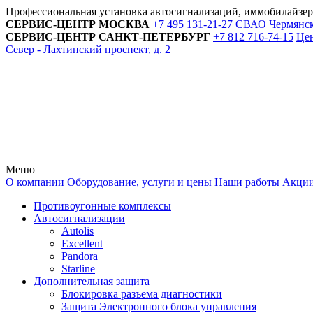
Профессиональная установка автосигнализаций, иммобилайзе
СЕРВИС-ЦЕНТР
МОСКВА
+7 495
131-21-27
СВАО Чермянский
СЕРВИС-ЦЕНТР
САНКТ-ПЕТЕРБУРГ
+7 812
716-74-15
Цен
Север - Лахтинский проспект, д. 2
Меню
О компании
Оборудование, услуги и цены
Наши работы
Акци
Противоугонные комплексы
Автосигнализации
Autolis
Excellent
Pandora
Starline
Дополнительная защита
Блокировка разъема диагностики
Защита Электронного блока управления