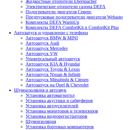
Жидкостные отопители Eberspacher
Электрические отопители салона DEFA
Подогреватели двигателя Северс
Предпусковые подогреватели двигателя Webasto
Комплекты DEFA WarmUp
Комплекты DEFA ComfortKit и ComfortKit Plus
Автозапуск и управление с телефона
Автозапуск BMW & MINI
Автозапуск Audi
Автозапуск Mercedes
Автозапуск VW
Универсальный автозапуск
Автозапуск KIA & Hyundai
Автозапуск Toyota & Lexus
Автозапуск Nissan & Infiniti
Автозапуск Mitsubishi & Citroen
Автозапуск на Opel & Chevrolet
Шумоизоляция и автозвук
Установка автомагнитол
Установка акустики и сабвуферов
Установка автоусилителей
Установка мониторов и телевизоров
Установка видеорегистраторов
Шумоизоляция
Установка бортовых компьютеров