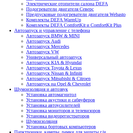
Электрические отопители салона DEFA
Подогреватели двигателя Северс
Предпусковые подогреватели двигателя Webasto
Комплекты DEFA WarmUp
Комплекты DEFA ComfortKit и ComfortKit Plus
Автозапуск и управление с телефона
Автозапуск BMW & MINI
Автозапуск Audi
Автозапуск Mercedes
Автозапуск VW
Универсальный автозапуск
Автозапуск KIA & Hyundai
Автозапуск Toyota & Lexus
Автозапуск Nissan & Infiniti
Автозапуск Mitsubishi & Citroen
Автозапуск на Opel & Chevrolet
Шумоизоляция и автозвук
Установка автомагнитол
Установка акустики и сабвуферов
Установка автоусилителей
Установка мониторов и телевизоров
Установка видеорегистраторов
Шумоизоляция
Установка бортовых компьютеров
Парктроники, камеры, рамки для защиты г/н