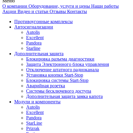
Меню
О компании
Оборудование, услуги и цены
Наши работы
Акции
Видео и статьи
Отзывы
Контакты
Противоугонные комплексы
Автосигнализации
Autolis
Excellent
Pandora
Starline
Дополнительная защита
Блокировка разъема диагностики
Защита Электронного блока управления
Отключение штатного радиоканала
Установка кнопки Start-Stop
Блокировка системы Start-Stop
Аварийная розетка
Системы бесключевого доступа
Дополнительная защита замка капота
Модули и компоненты
Autolis
Excellent
Pandora
StarLine
Prizrak