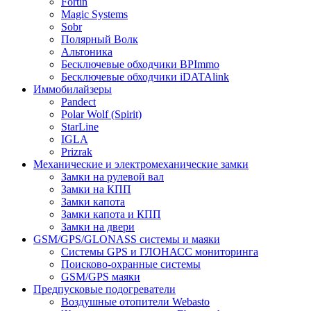
Fortin
Magic Systems
Sobr
Полярный Волк
Альтоника
Бесключевые обходчики BPImmo
Бесключевые обходчики iDATAlink
Иммобилайзеры
Pandect
Polar Wolf (Spirit)
StarLine
IGLA
Prizrak
Механические и электромеханические замки
Замки на рулевой вал
Замки на КПП
Замки капота
Замки капота и КПП
Замки на двери
GSM/GPS/GLONASS системы и маяки
Системы GPS и ГЛОНАСС мониторинга
Поисково-охранные системы
GSM/GPS маяки
Предпусковые подогреватели
Воздушные отопители Webasto