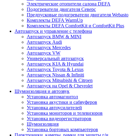
Электрические отопители салона DEFA
Подогреватели двигателя Северс
Предпусковые подогреватели двигателя Webasto
Комплекты DEFA WarmUp
Комплекты DEFA ComfortKit и ComfortKit Plus
Автозапуск и управление с телефона
Автозапуск BMW & MINI
Автозапуск Audi
Автозапуск Mercedes
Автозапуск VW
Универсальный автозапуск
Автозапуск KIA & Hyundai
Автозапуск Toyota & Lexus
Автозапуск Nissan & Infiniti
Автозапуск Mitsubishi & Citroen
Автозапуск на Opel & Chevrolet
Шумоизоляция и автозвук
Установка автомагнитол
Установка акустики и сабвуферов
Установка автоусилителей
Установка мониторов и телевизоров
Установка видеорегистраторов
Шумоизоляция
Установка бортовых компьютеров
Парктроники, камеры, рамки для защиты г/н