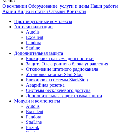
Меню
О компании
Оборудование, услуги и цены
Наши работы
Акции
Видео и статьи
Отзывы
Контакты
Противоугонные комплексы
Автосигнализации
Autolis
Excellent
Pandora
Starline
Дополнительная защита
Блокировка разъема диагностики
Защита Электронного блока управления
Отключение штатного радиоканала
Установка кнопки Start-Stop
Блокировка системы Start-Stop
Аварийная розетка
Системы бесключевого доступа
Дополнительная защита замка капота
Модули и компоненты
Autolis
Excellent
Pandora
StarLine
Prizrak