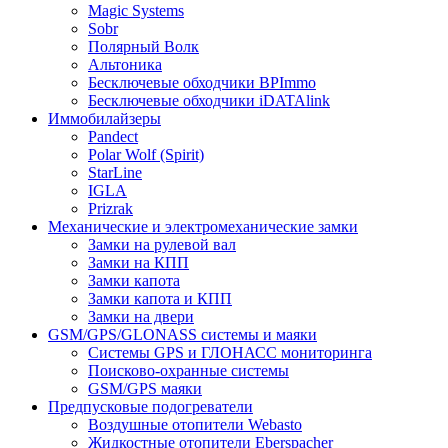
Magic Systems
Sobr
Полярный Волк
Альтоника
Бесключевые обходчики BPImmo
Бесключевые обходчики iDATAlink
Иммобилайзеры
Pandect
Polar Wolf (Spirit)
StarLine
IGLA
Prizrak
Механические и электромеханические замки
Замки на рулевой вал
Замки на КПП
Замки капота
Замки капота и КПП
Замки на двери
GSM/GPS/GLONASS системы и маяки
Системы GPS и ГЛОНАСС мониторинга
Поисково-охранные системы
GSM/GPS маяки
Предпусковые подогреватели
Воздушные отопители Webasto
Жидкостные отопители Eberspacher