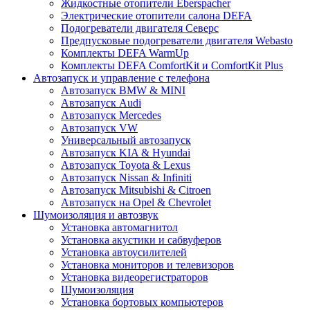
Жидкостные отопители Eberspacher
Электрические отопители салона DEFA
Подогреватели двигателя Северс
Предпусковые подогреватели двигателя Webasto
Комплекты DEFA WarmUp
Комплекты DEFA ComfortKit и ComfortKit Plus
Автозапуск и управление с телефона
Автозапуск BMW & MINI
Автозапуск Audi
Автозапуск Mercedes
Автозапуск VW
Универсальный автозапуск
Автозапуск KIA & Hyundai
Автозапуск Toyota & Lexus
Автозапуск Nissan & Infiniti
Автозапуск Mitsubishi & Citroen
Автозапуск на Opel & Chevrolet
Шумоизоляция и автозвук
Установка автомагнитол
Установка акустики и сабвуферов
Установка автоусилителей
Установка мониторов и телевизоров
Установка видеорегистраторов
Шумоизоляция
Установка бортовых компьютеров