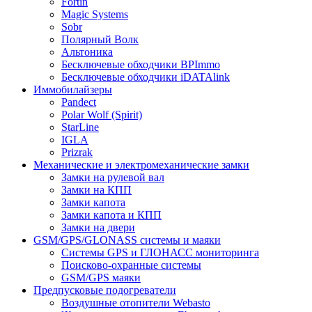
Fortin
Magic Systems
Sobr
Полярный Волк
Альтоника
Бесключевые обходчики BPImmo
Бесключевые обходчики iDATAlink
Иммобилайзеры
Pandect
Polar Wolf (Spirit)
StarLine
IGLA
Prizrak
Механические и электромеханические замки
Замки на рулевой вал
Замки на КПП
Замки капота
Замки капота и КПП
Замки на двери
GSM/GPS/GLONASS системы и маяки
Системы GPS и ГЛОНАСС мониторинга
Поисково-охранные системы
GSM/GPS маяки
Предпусковые подогреватели
Воздушные отопители Webasto