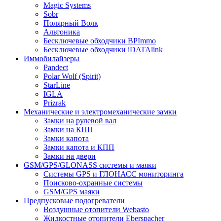
Magic Systems
Sobr
Полярный Волк
Альтоника
Бесключевые обходчики BPImmo
Бесключевые обходчики iDATAlink
Иммобилайзеры
Pandect
Polar Wolf (Spirit)
StarLine
IGLA
Prizrak
Механические и электромеханические замки
Замки на рулевой вал
Замки на КПП
Замки капота
Замки капота и КПП
Замки на двери
GSM/GPS/GLONASS системы и маяки
Системы GPS и ГЛОНАСС мониторинга
Поисково-охранные системы
GSM/GPS маяки
Предпусковые подогреватели
Воздушные отопители Webasto
Жидкостные отопители Eberspacher