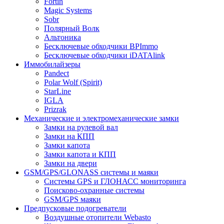
Fortin
Magic Systems
Sobr
Полярный Волк
Альтоника
Бесключевые обходчики BPImmo
Бесключевые обходчики iDATAlink
Иммобилайзеры
Pandect
Polar Wolf (Spirit)
StarLine
IGLA
Prizrak
Механические и электромеханические замки
Замки на рулевой вал
Замки на КПП
Замки капота
Замки капота и КПП
Замки на двери
GSM/GPS/GLONASS системы и маяки
Системы GPS и ГЛОНАСС мониторинга
Поисково-охранные системы
GSM/GPS маяки
Предпусковые подогреватели
Воздушные отопители Webasto