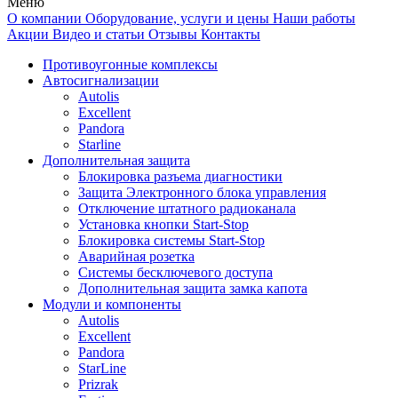
Меню
О компании
Оборудование, услуги и цены
Наши работы
Акции
Видео и статьи
Отзывы
Контакты
Противоугонные комплексы
Автосигнализации
Autolis
Excellent
Pandora
Starline
Дополнительная защита
Блокировка разъема диагностики
Защита Электронного блока управления
Отключение штатного радиоканала
Установка кнопки Start-Stop
Блокировка системы Start-Stop
Аварийная розетка
Системы бесключевого доступа
Дополнительная защита замка капота
Модули и компоненты
Autolis
Excellent
Pandora
StarLine
Prizrak