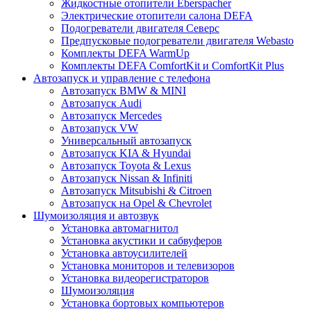
Жидкостные отопители Eberspacher
Электрические отопители салона DEFA
Подогреватели двигателя Северс
Предпусковые подогреватели двигателя Webasto
Комплекты DEFA WarmUp
Комплекты DEFA ComfortKit и ComfortKit Plus
Автозапуск и управление с телефона
Автозапуск BMW & MINI
Автозапуск Audi
Автозапуск Mercedes
Автозапуск VW
Универсальный автозапуск
Автозапуск KIA & Hyundai
Автозапуск Toyota & Lexus
Автозапуск Nissan & Infiniti
Автозапуск Mitsubishi & Citroen
Автозапуск на Opel & Chevrolet
Шумоизоляция и автозвук
Установка автомагнитол
Установка акустики и сабвуферов
Установка автоусилителей
Установка мониторов и телевизоров
Установка видеорегистраторов
Шумоизоляция
Установка бортовых компьютеров