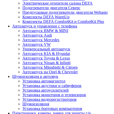
Электрические отопители салона DEFA
Подогреватели двигателя Северс
Предпусковые подогреватели двигателя Webasto
Комплекты DEFA WarmUp
Комплекты DEFA ComfortKit и ComfortKit Plus
Автозапуск и управление с телефона
Автозапуск BMW & MINI
Автозапуск Audi
Автозапуск Mercedes
Автозапуск VW
Универсальный автозапуск
Автозапуск KIA & Hyundai
Автозапуск Toyota & Lexus
Автозапуск Nissan & Infiniti
Автозапуск Mitsubishi & Citroen
Автозапуск на Opel & Chevrolet
Шумоизоляция и автозвук
Установка автомагнитол
Установка акустики и сабвуферов
Установка автоусилителей
Установка мониторов и телевизоров
Установка видеорегистраторов
Шумоизоляция
Установка бортовых компьютеров
Парктроники, камеры, рамки для защиты г/н