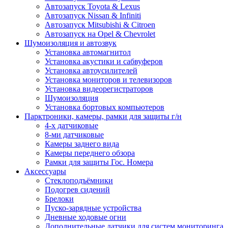
Автозапуск Toyota & Lexus
Автозапуск Nissan & Infiniti
Автозапуск Mitsubishi & Citroen
Автозапуск на Opel & Chevrolet
Шумоизоляция и автозвук
Установка автомагнитол
Установка акустики и сабвуферов
Установка автоусилителей
Установка мониторов и телевизоров
Установка видеорегистраторов
Шумоизоляция
Установка бортовых компьютеров
Парктроники, камеры, рамки для защиты г/н
4-х датчиковые
8-ми датчиковые
Камеры заднего вида
Камеры переднего обзора
Рамки для защиты Гос. Номера
Аксессуары
Стеклоподъёмники
Подогрев сидений
Брелоки
Пуско-зарядные устройства
Дневные ходовые огни
Дополнительные датчики для систем мониторинга