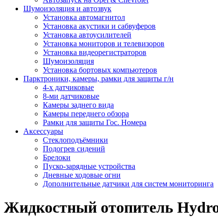
Шумоизоляция и автозвук
Установка автомагнитол
Установка акустики и сабвуферов
Установка автоусилителей
Установка мониторов и телевизоров
Установка видеорегистраторов
Шумоизоляция
Установка бортовых компьютеров
Парктроники, камеры, рамки для защиты г/н
4-х датчиковые
8-ми датчиковые
Камеры заднего вида
Камеры переднего обзора
Рамки для защиты Гос. Номера
Аксессуары
Стеклоподъёмники
Подогрев сидений
Брелоки
Пуско-зарядные устройства
Дневные ходовые огни
Дополнительные датчики для систем мониторинга
Жидкостный отопитель Hydron