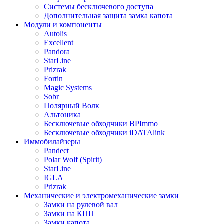
Системы бесключевого доступа
Дополнительная защита замка капота
Модули и компоненты
Autolis
Excellent
Pandora
StarLine
Prizrak
Fortin
Magic Systems
Sobr
Полярный Волк
Альтоника
Бесключевые обходчики BPImmo
Бесключевые обходчики iDATAlink
Иммобилайзеры
Pandect
Polar Wolf (Spirit)
StarLine
IGLA
Prizrak
Механические и электромеханические замки
Замки на рулевой вал
Замки на КПП
Замки капота