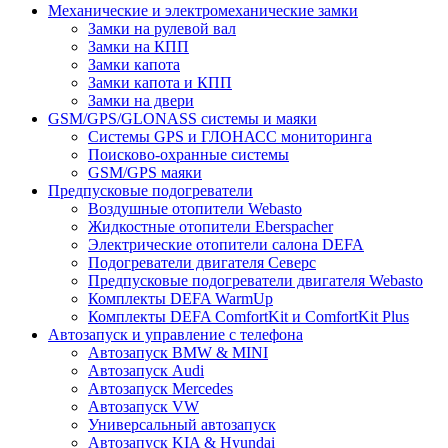
Механические и электромеханические замки
Замки на рулевой вал
Замки на КПП
Замки капота
Замки капота и КПП
Замки на двери
GSM/GPS/GLONASS системы и маяки
Системы GPS и ГЛОНАСС мониторинга
Поисково-охранные системы
GSM/GPS маяки
Предпусковые подогреватели
Воздушные отопители Webasto
Жидкостные отопители Eberspacher
Электрические отопители салона DEFA
Подогреватели двигателя Северс
Предпусковые подогреватели двигателя Webasto
Комплекты DEFA WarmUp
Комплекты DEFA ComfortKit и ComfortKit Plus
Автозапуск и управление с телефона
Автозапуск BMW & MINI
Автозапуск Audi
Автозапуск Mercedes
Автозапуск VW
Универсальный автозапуск
Автозапуск KIA & Hyundai