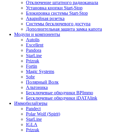
Отключение штатного радиоканала
Установка кнопки Start-Stop
Блокировка системы Start-Stop
Аварийная розетка
Системы бесключевого доступа
Дополнительная защита замка капота
Модули и компоненты
Autolis
Excellent
Pandora
StarLine
Prizrak
Fortin
Magic Systems
Sobr
Полярный Волк
Альтоника
Бесключевые обходчики BPImmo
Бесключевые обходчики iDATAlink
Иммобилайзеры
Pandect
Polar Wolf (Spirit)
StarLine
IGLA
Prizrak