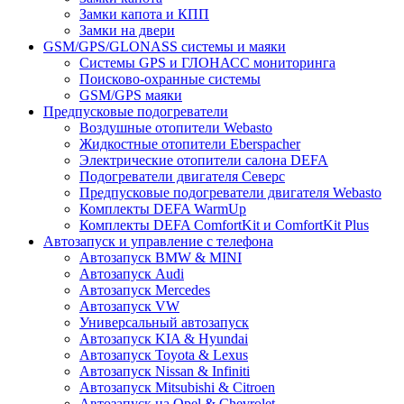
Замки капота и КПП
Замки на двери
GSM/GPS/GLONASS системы и маяки
Системы GPS и ГЛОНАСС мониторинга
Поисково-охранные системы
GSM/GPS маяки
Предпусковые подогреватели
Воздушные отопители Webasto
Жидкостные отопители Eberspacher
Электрические отопители салона DEFA
Подогреватели двигателя Северс
Предпусковые подогреватели двигателя Webasto
Комплекты DEFA WarmUp
Комплекты DEFA ComfortKit и ComfortKit Plus
Автозапуск и управление с телефона
Автозапуск BMW & MINI
Автозапуск Audi
Автозапуск Mercedes
Автозапуск VW
Универсальный автозапуск
Автозапуск KIA & Hyundai
Автозапуск Toyota & Lexus
Автозапуск Nissan & Infiniti
Автозапуск Mitsubishi & Citroen
Автозапуск на Opel & Chevrolet