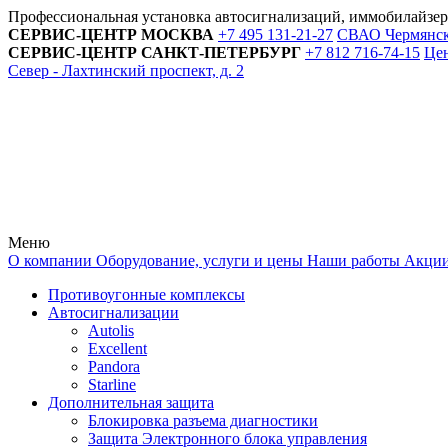
Профессиональная установка автосигнализаций, иммобилайзе
СЕРВИС-ЦЕНТР
МОСКВА
+7 495
131-21-27
СВАО Чермянский
СЕРВИС-ЦЕНТР
САНКТ-ПЕТЕРБУРГ
+7 812
716-74-15
Цен
Север - Лахтинский проспект, д. 2
Меню
О компании
Оборудование, услуги и цены
Наши работы
Акци
Противоугонные комплексы
Автосигнализации
Autolis
Excellent
Pandora
Starline
Дополнительная защита
Блокировка разъема диагностики
Защита Электронного блока управления