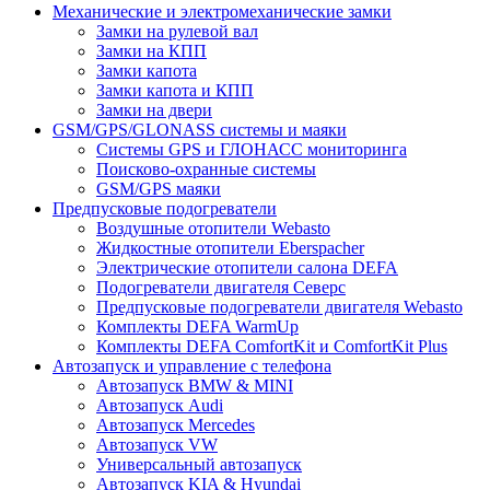
Механические и электромеханические замки
Замки на рулевой вал
Замки на КПП
Замки капота
Замки капота и КПП
Замки на двери
GSM/GPS/GLONASS системы и маяки
Системы GPS и ГЛОНАСС мониторинга
Поисково-охранные системы
GSM/GPS маяки
Предпусковые подогреватели
Воздушные отопители Webasto
Жидкостные отопители Eberspacher
Электрические отопители салона DEFA
Подогреватели двигателя Северс
Предпусковые подогреватели двигателя Webasto
Комплекты DEFA WarmUp
Комплекты DEFA ComfortKit и ComfortKit Plus
Автозапуск и управление с телефона
Автозапуск BMW & MINI
Автозапуск Audi
Автозапуск Mercedes
Автозапуск VW
Универсальный автозапуск
Автозапуск KIA & Hyundai