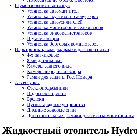
Шумоизоляция и автозвук
Установка автомагнитол
Установка акустики и сабвуферов
Установка автоусилителей
Установка мониторов и телевизоров
Установка видеорегистраторов
Шумоизоляция
Установка бортовых компьютеров
Парктроники, камеры, рамки для защиты г/н
4-х датчиковые
8-ми датчиковые
Камеры заднего вида
Камеры переднего обзора
Рамки для защиты Гос. Номера
Аксессуары
Стеклоподъёмники
Подогрев сидений
Брелоки
Пуско-зарядные устройства
Дневные ходовые огни
Дополнительные датчики для систем мониторинга
Жидкостный отопитель Hydron