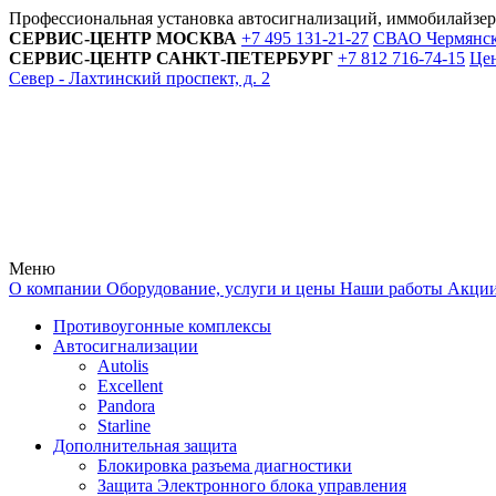
Профессиональная установка автосигнализаций, иммобилайзе
СЕРВИС-ЦЕНТР
МОСКВА
+7 495
131-21-27
СВАО Чермянский
СЕРВИС-ЦЕНТР
САНКТ-ПЕТЕРБУРГ
+7 812
716-74-15
Цен
Север - Лахтинский проспект, д. 2
Меню
О компании
Оборудование, услуги и цены
Наши работы
Акци
Противоугонные комплексы
Автосигнализации
Autolis
Excellent
Pandora
Starline
Дополнительная защита
Блокировка разъема диагностики
Защита Электронного блока управления