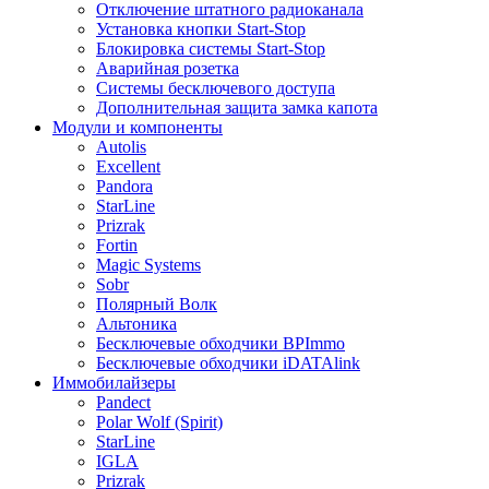
Отключение штатного радиоканала
Установка кнопки Start-Stop
Блокировка системы Start-Stop
Аварийная розетка
Системы бесключевого доступа
Дополнительная защита замка капота
Модули и компоненты
Autolis
Excellent
Pandora
StarLine
Prizrak
Fortin
Magic Systems
Sobr
Полярный Волк
Альтоника
Бесключевые обходчики BPImmo
Бесключевые обходчики iDATAlink
Иммобилайзеры
Pandect
Polar Wolf (Spirit)
StarLine
IGLA
Prizrak