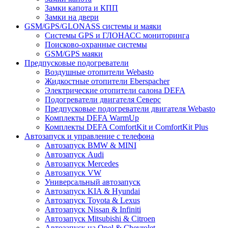
Замки капота и КПП
Замки на двери
GSM/GPS/GLONASS системы и маяки
Системы GPS и ГЛОНАСС мониторинга
Поисково-охранные системы
GSM/GPS маяки
Предпусковые подогреватели
Воздушные отопители Webasto
Жидкостные отопители Eberspacher
Электрические отопители салона DEFA
Подогреватели двигателя Северс
Предпусковые подогреватели двигателя Webasto
Комплекты DEFA WarmUp
Комплекты DEFA ComfortKit и ComfortKit Plus
Автозапуск и управление с телефона
Автозапуск BMW & MINI
Автозапуск Audi
Автозапуск Mercedes
Автозапуск VW
Универсальный автозапуск
Автозапуск KIA & Hyundai
Автозапуск Toyota & Lexus
Автозапуск Nissan & Infiniti
Автозапуск Mitsubishi & Citroen
Автозапуск на Opel & Chevrolet