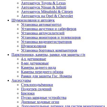
Автозапуск Toyota & Lexus
Автозапуск Nissan & Infiniti
Автозапуск Mitsubishi & Citroen
Автозапуск на Opel & Chevrolet
Шумоизоляция и автозвук
Установка автомагнитол
Установка акустики и сабвуферов
Установка автоусилителей
Установка мониторов и телевизоров
Установка видеорегистраторов
Шумоизоляция
Установка бортовых компьютеров
Парктроники, камеры, рамки для защиты г/н
4-х датчиковые
8-ми датчиковые
Камеры заднего вида
Камеры переднего обзора
Рамки для защиты Гос. Номера
Аксессуары
Стеклоподъёмники
Подогрев сидений
Брелоки
Пуско-зарядные устройства
Дневные ходовые огни
Дополнительные датчики для систем мониторинга