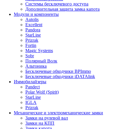
Системы бесключевого доступа
Дополнительная защита замка капота
Модули и компоненты
Autolis
Excellent
Pandora
StarLine
Prizrak
Fortin
Magic Systems
Sobr
Полярный Волк
Альтоника
Бесключевые обходчики BPImmo
Бесключевые обходчики iDATAlink
Иммобилайзеры
Pandect
Polar Wolf (Spirit)
StarLine
IGLA
Prizrak
Механические и электромеханические замки
Замки на рулевой вал
Замки на КПП
Замки капота