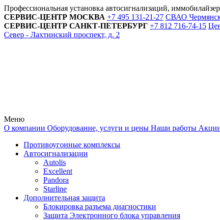
Профессиональная установка автосигнализаций, иммобилайзе
СЕРВИС-ЦЕНТР
МОСКВА
+7 495
131-21-27
СВАО Чермянский
СЕРВИС-ЦЕНТР
САНКТ-ПЕТЕРБУРГ
+7 812
716-74-15
Цен
Север - Лахтинский проспект, д. 2
Меню
О компании
Оборудование, услуги и цены
Наши работы
Акци
Противоугонные комплексы
Автосигнализации
Autolis
Excellent
Pandora
Starline
Дополнительная защита
Блокировка разъема диагностики
Защита Электронного блока управления