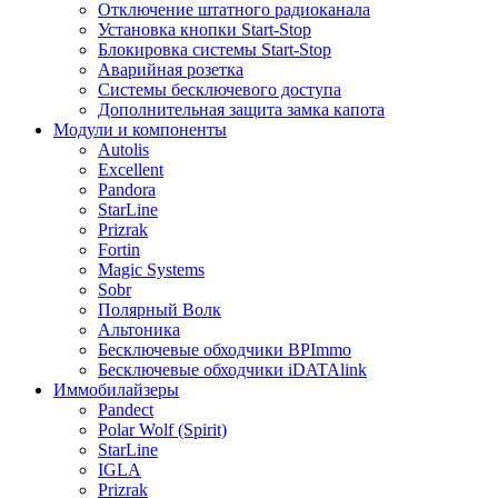
Отключение штатного радиоканала
Установка кнопки Start-Stop
Блокировка системы Start-Stop
Аварийная розетка
Системы бесключевого доступа
Дополнительная защита замка капота
Модули и компоненты
Autolis
Excellent
Pandora
StarLine
Prizrak
Fortin
Magic Systems
Sobr
Полярный Волк
Альтоника
Бесключевые обходчики BPImmo
Бесключевые обходчики iDATAlink
Иммобилайзеры
Pandect
Polar Wolf (Spirit)
StarLine
IGLA
Prizrak