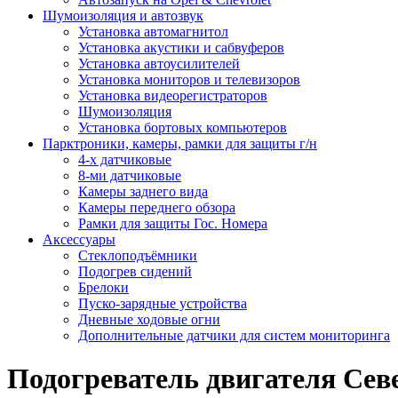
Шумоизоляция и автозвук
Установка автомагнитол
Установка акустики и сабвуферов
Установка автоусилителей
Установка мониторов и телевизоров
Установка видеорегистраторов
Шумоизоляция
Установка бортовых компьютеров
Парктроники, камеры, рамки для защиты г/н
4-х датчиковые
8-ми датчиковые
Камеры заднего вида
Камеры переднего обзора
Рамки для защиты Гос. Номера
Аксессуары
Стеклоподъёмники
Подогрев сидений
Брелоки
Пуско-зарядные устройства
Дневные ходовые огни
Дополнительные датчики для систем мониторинга
Подогреватель двигателя Севе