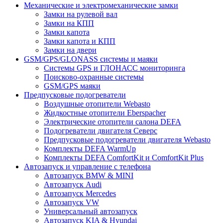
Механические и электромеханические замки
Замки на рулевой вал
Замки на КПП
Замки капота
Замки капота и КПП
Замки на двери
GSM/GPS/GLONASS системы и маяки
Системы GPS и ГЛОНАСС мониторинга
Поисково-охранные системы
GSM/GPS маяки
Предпусковые подогреватели
Воздушные отопители Webasto
Жидкостные отопители Eberspacher
Электрические отопители салона DEFA
Подогреватели двигателя Северс
Предпусковые подогреватели двигателя Webasto
Комплекты DEFA WarmUp
Комплекты DEFA ComfortKit и ComfortKit Plus
Автозапуск и управление с телефона
Автозапуск BMW & MINI
Автозапуск Audi
Автозапуск Mercedes
Автозапуск VW
Универсальный автозапуск
Автозапуск KIA & Hyundai