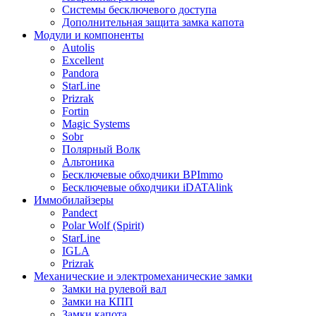
Системы бесключевого доступа
Дополнительная защита замка капота
Модули и компоненты
Autolis
Excellent
Pandora
StarLine
Prizrak
Fortin
Magic Systems
Sobr
Полярный Волк
Альтоника
Бесключевые обходчики BPImmo
Бесключевые обходчики iDATAlink
Иммобилайзеры
Pandect
Polar Wolf (Spirit)
StarLine
IGLA
Prizrak
Механические и электромеханические замки
Замки на рулевой вал
Замки на КПП
Замки капота