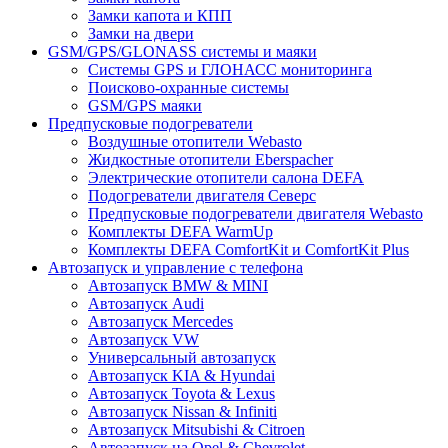
Замки капота и КПП
Замки на двери
GSM/GPS/GLONASS системы и маяки
Системы GPS и ГЛОНАСС мониторинга
Поисково-охранные системы
GSM/GPS маяки
Предпусковые подогреватели
Воздушные отопители Webasto
Жидкостные отопители Eberspacher
Электрические отопители салона DEFA
Подогреватели двигателя Северс
Предпусковые подогреватели двигателя Webasto
Комплекты DEFA WarmUp
Комплекты DEFA ComfortKit и ComfortKit Plus
Автозапуск и управление с телефона
Автозапуск BMW & MINI
Автозапуск Audi
Автозапуск Mercedes
Автозапуск VW
Универсальный автозапуск
Автозапуск KIA & Hyundai
Автозапуск Toyota & Lexus
Автозапуск Nissan & Infiniti
Автозапуск Mitsubishi & Citroen
Автозапуск на Opel & Chevrolet