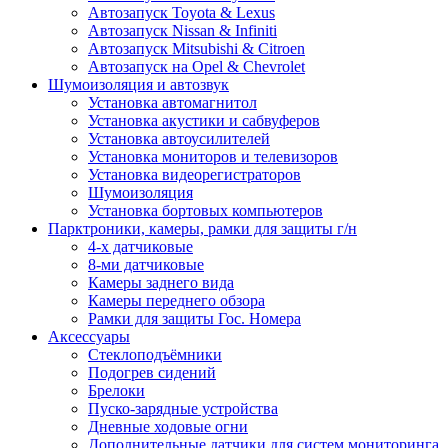
Автозапуск Toyota & Lexus
Автозапуск Nissan & Infiniti
Автозапуск Mitsubishi & Citroen
Автозапуск на Opel & Chevrolet
Шумоизоляция и автозвук
Установка автомагнитол
Установка акустики и сабвуферов
Установка автоусилителей
Установка мониторов и телевизоров
Установка видеорегистраторов
Шумоизоляция
Установка бортовых компьютеров
Парктроники, камеры, рамки для защиты г/н
4-х датчиковые
8-ми датчиковые
Камеры заднего вида
Камеры переднего обзора
Рамки для защиты Гос. Номера
Аксессуары
Стеклоподъёмники
Подогрев сидений
Брелоки
Пуско-зарядные устройства
Дневные ходовые огни
Дополнительные датчики для систем мониторинга