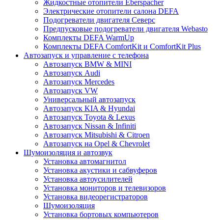
Жидкостные отопители Eberspacher
Электрические отопители салона DEFA
Подогреватели двигателя Северс
Предпусковые подогреватели двигателя Webasto
Комплекты DEFA WarmUp
Комплекты DEFA ComfortKit и ComfortKit Plus
Автозапуск и управление с телефона
Автозапуск BMW & MINI
Автозапуск Audi
Автозапуск Mercedes
Автозапуск VW
Универсальный автозапуск
Автозапуск KIA & Hyundai
Автозапуск Toyota & Lexus
Автозапуск Nissan & Infiniti
Автозапуск Mitsubishi & Citroen
Автозапуск на Opel & Chevrolet
Шумоизоляция и автозвук
Установка автомагнитол
Установка акустики и сабвуферов
Установка автоусилителей
Установка мониторов и телевизоров
Установка видеорегистраторов
Шумоизоляция
Установка бортовых компьютеров