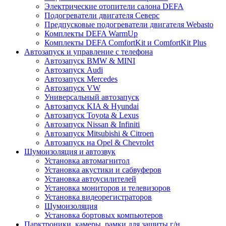
Электрические отопители салона DEFA
Подогреватели двигателя Северс
Предпусковые подогреватели двигателя Webasto
Комплекты DEFA WarmUp
Комплекты DEFA ComfortKit и ComfortKit Plus
Автозапуск и управление с телефона
Автозапуск BMW & MINI
Автозапуск Audi
Автозапуск Mercedes
Автозапуск VW
Универсальный автозапуск
Автозапуск KIA & Hyundai
Автозапуск Toyota & Lexus
Автозапуск Nissan & Infiniti
Автозапуск Mitsubishi & Citroen
Автозапуск на Opel & Chevrolet
Шумоизоляция и автозвук
Установка автомагнитол
Установка акустики и сабвуферов
Установка автоусилителей
Установка мониторов и телевизоров
Установка видеорегистраторов
Шумоизоляция
Установка бортовых компьютеров
Парктроники, камеры, рамки для защиты г/н