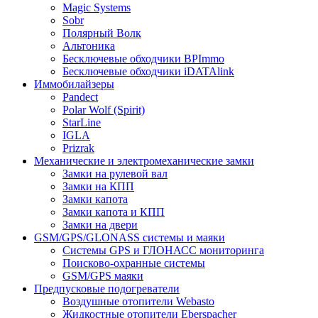
Magic Systems
Sobr
Полярный Волк
Альтоника
Бесключевые обходчики BPImmo
Бесключевые обходчики iDATAlink
Иммобилайзеры
Pandect
Polar Wolf (Spirit)
StarLine
IGLA
Prizrak
Механические и электромеханические замки
Замки на рулевой вал
Замки на КПП
Замки капота
Замки капота и КПП
Замки на двери
GSM/GPS/GLONASS системы и маяки
Системы GPS и ГЛОНАСС мониторинга
Поисково-охранные системы
GSM/GPS маяки
Предпусковые подогреватели
Воздушные отопители Webasto
Жидкостные отопители Eberspacher