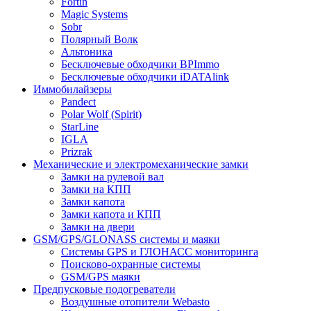
Fortin
Magic Systems
Sobr
Полярный Волк
Альтоника
Бесключевые обходчики BPImmo
Бесключевые обходчики iDATAlink
Иммобилайзеры
Pandect
Polar Wolf (Spirit)
StarLine
IGLA
Prizrak
Механические и электромеханические замки
Замки на рулевой вал
Замки на КПП
Замки капота
Замки капота и КПП
Замки на двери
GSM/GPS/GLONASS системы и маяки
Системы GPS и ГЛОНАСС мониторинга
Поисково-охранные системы
GSM/GPS маяки
Предпусковые подогреватели
Воздушные отопители Webasto