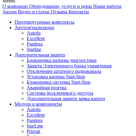
Меню
О компании
Оборудование, услуги и цены
Наши работы
Акции
Видео и статьи
Отзывы
Контакты
Противоугонные комплексы
Автосигнализации
Autolis
Excellent
Pandora
Starline
Дополнительная защита
Блокировка разъема диагностики
Защита Электронного блока управления
Отключение штатного радиоканала
Установка кнопки Start-Stop
Блокировка системы Start-Stop
Аварийная розетка
Системы бесключевого доступа
Дополнительная защита замка капота
Модули и компоненты
Autolis
Excellent
Pandora
StarLine
Prizrak