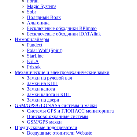
Fortin
Magic Systems
Sobr
Полярный Волк
Альтоника
Бесключевые обходчики BPImmo
Бесключевые обходчики iDATAlink
Иммобилайзеры
Pandect
Polar Wolf (Spirit)
StarLine
IGLA
Prizrak
Механические и электромеханические замки
Замки на рулевой вал
Замки на КПП
Замки капота
Замки капота и КПП
Замки на двери
GSM/GPS/GLONASS системы и маяки
Системы GPS и ГЛОНАСС мониторинга
Поисково-охранные системы
GSM/GPS маяки
Предпусковые подогреватели
Воздушные отопители Webasto