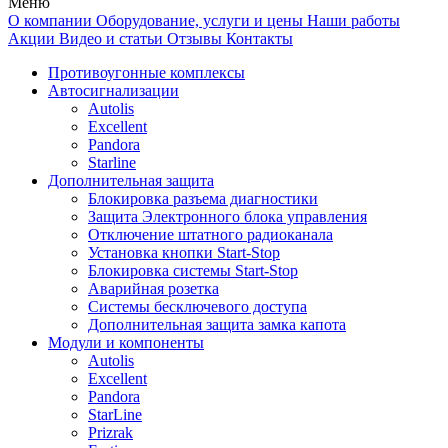
Меню
О компании
Оборудование, услуги и цены
Наши работы
Акции
Видео и статьи
Отзывы
Контакты
Противоугонные комплексы
Автосигнализации
Autolis
Excellent
Pandora
Starline
Дополнительная защита
Блокировка разъема диагностики
Защита Электронного блока управления
Отключение штатного радиоканала
Установка кнопки Start-Stop
Блокировка системы Start-Stop
Аварийная розетка
Системы бесключевого доступа
Дополнительная защита замка капота
Модули и компоненты
Autolis
Excellent
Pandora
StarLine
Prizrak