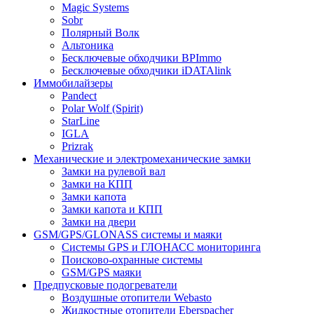
Magic Systems
Sobr
Полярный Волк
Альтоника
Бесключевые обходчики BPImmo
Бесключевые обходчики iDATAlink
Иммобилайзеры
Pandect
Polar Wolf (Spirit)
StarLine
IGLA
Prizrak
Механические и электромеханические замки
Замки на рулевой вал
Замки на КПП
Замки капота
Замки капота и КПП
Замки на двери
GSM/GPS/GLONASS системы и маяки
Системы GPS и ГЛОНАСС мониторинга
Поисково-охранные системы
GSM/GPS маяки
Предпусковые подогреватели
Воздушные отопители Webasto
Жидкостные отопители Eberspacher