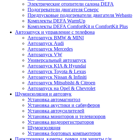
Электрические отопители салона DEFA
Подогреватели двигателя Северс
Предпусковые подогреватели двигателя Webasto
Комплекты DEFA WarmUp
Комплекты DEFA ComfortKit и ComfortKit Plus
Автозапуск и управление с телефона
Автозапуск BMW & MINI
Автозапуск Audi
Автозапуск Mercedes
Автозапуск VW
Универсальный автозапуск
Автозапуск KIA & Hyundai
Автозапуск Toyota & Lexus
Автозапуск Nissan & Infiniti
Автозапуск Mitsubishi & Citroen
Автозапуск на Opel & Chevrolet
Шумоизоляция и автозвук
Установка автомагнитол
Установка акустики и сабвуферов
Установка автоусилителей
Установка мониторов и телевизоров
Установка видеорегистраторов
Шумоизоляция
Установка бортовых компьютеров
Парктроники, камеры, рамки для защиты г/н