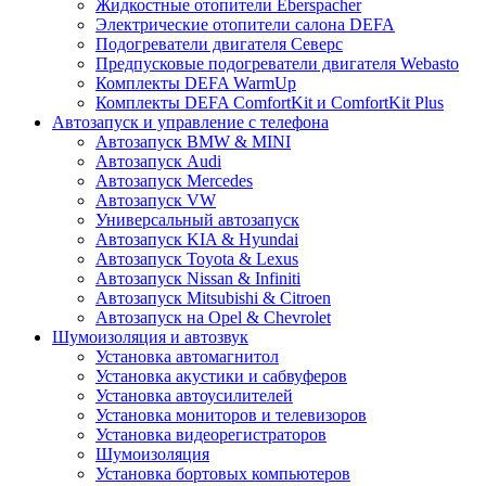
Жидкостные отопители Eberspacher
Электрические отопители салона DEFA
Подогреватели двигателя Северс
Предпусковые подогреватели двигателя Webasto
Комплекты DEFA WarmUp
Комплекты DEFA ComfortKit и ComfortKit Plus
Автозапуск и управление с телефона
Автозапуск BMW & MINI
Автозапуск Audi
Автозапуск Mercedes
Автозапуск VW
Универсальный автозапуск
Автозапуск KIA & Hyundai
Автозапуск Toyota & Lexus
Автозапуск Nissan & Infiniti
Автозапуск Mitsubishi & Citroen
Автозапуск на Opel & Chevrolet
Шумоизоляция и автозвук
Установка автомагнитол
Установка акустики и сабвуферов
Установка автоусилителей
Установка мониторов и телевизоров
Установка видеорегистраторов
Шумоизоляция
Установка бортовых компьютеров