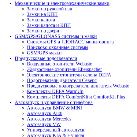
Механические и электромеханические замки
Замки на рулевой вал
Замки на КПП
Замки капота
Замки капота и КПП
Замки на двери
GSM/GPS/GLONASS системы и маяки
Системы GPS и ГЛОНАСС мониторинга
Поисково-охранные системы
GSM/GPS маяки
Предпусковые подогреватели
Воздушные отопители Webasto
Жидкостные отопители Eberspacher
Электрические отопители салона DEFA
Подогреватели двигателя Северс
Предпусковые подогреватели двигателя Webasto
Комплекты DEFA WarmUp
Комплекты DEFA ComfortKit и ComfortKit Plus
Автозапуск и управление с телефона
Автозапуск BMW & MINI
Автозапуск Audi
Автозапуск Mercedes
Автозапуск VW
Универсальный автозапуск
Автозапуск KIA & Hyundai