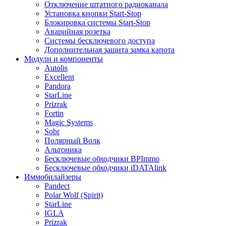
Отключение штатного радиоканала
Установка кнопки Start-Stop
Блокировка системы Start-Stop
Аварийная розетка
Системы бесключевого доступа
Дополнительная защита замка капота
Модули и компоненты
Autolis
Excellent
Pandora
StarLine
Prizrak
Fortin
Magic Systems
Sobr
Полярный Волк
Альтоника
Бесключевые обходчики BPImmo
Бесключевые обходчики iDATAlink
Иммобилайзеры
Pandect
Polar Wolf (Spirit)
StarLine
IGLA
Prizrak