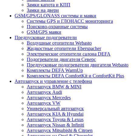
Замки капота и КПП
Замки на двери
GSM/GPS/GLONASS системы и маяки
Системы GPS и ГЛОНАСС мониторинга
Поисково-охранные системы
GSM/GPS маяки
Предпусковые подогреватели
Воздушные отопители Webasto
Жидкостные отопители Eberspacher
Электрические отопители салона DEFA
Подогреватели двигателя Северс
Предпусковые подогреватели двигателя Webasto
Комплекты DEFA WarmUp
Комплекты DEFA ComfortKit и ComfortKit Plus
Автозапуск и управление с телефона
Автозапуск BMW & MINI
Автозапуск Audi
Автозапуск Mercedes
Автозапуск VW
Универсальный автозапуск
Автозапуск KIA & Hyundai
Автозапуск Toyota & Lexus
Автозапуск Nissan & Infiniti
Автозапуск Mitsubishi & Citroen
Автозапуск на Opel & Chevrolet