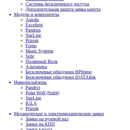
Системы бесключевого доступа
Дополнительная защита замка капота
Модули и компоненты
Autolis
Excellent
Pandora
StarLine
Prizrak
Fortin
Magic Systems
Sobr
Полярный Волк
Альтоника
Бесключевые обходчики BPImmo
Бесключевые обходчики iDATAlink
Иммобилайзеры
Pandect
Polar Wolf (Spirit)
StarLine
IGLA
Prizrak
Механические и электромеханические замки
Замки на рулевой вал
Замки на КПП
Замки капота