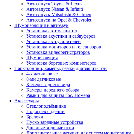
Автозапуск Toyota & Lexus
Автозапуск Nissan & Infiniti
Автозапуск Mitsubishi & Citroen
Автозапуск на Opel & Chevrolet
Шумоизоляция и автозвук
Установка автомагнитол
Установка акустики и сабвуферов
Установка автоусилителей
Установка мониторов и телевизоров
Установка видеорегистраторов
Шумоизоляция
Установка бортовых компьютеров
Парктроники, камеры, рамки для защиты г/н
4-х датчиковые
8-ми датчиковые
Камеры заднего вида
Камеры переднего обзора
Рамки для защиты Гос. Номера
Аксессуары
Стеклоподъёмники
Подогрев сидений
Брелоки
Пуско-зарядные устройства
Дневные ходовые огни
Дополнительные датчики для систем мониторинга