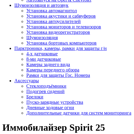
Шумоизоляция и автозвук
Установка автомагнитол
Установка акустики и сабвуферов
Установка автоусилителей
Установка мониторов и телевизоров
Установка видеорегистраторов
Шумоизоляция
Установка бортовых компьютеров
Парктроники, камеры, рамки для защиты г/н
4-х датчиковые
8-ми датчиковые
Камеры заднего вида
Камеры переднего обзора
Рамки для защиты Гос. Номера
Аксессуары
Стеклоподъёмники
Подогрев сидений
Брелоки
Пуско-зарядные устройства
Дневные ходовые огни
Дополнительные датчики для систем мониторинга
Иммобилайзер Spirit 25