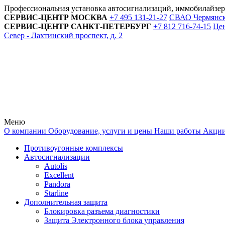
Профессиональная установка автосигнализаций, иммобилайзе
СЕРВИС-ЦЕНТР
МОСКВА
+7 495
131-21-27
СВАО Чермянский
СЕРВИС-ЦЕНТР
САНКТ-ПЕТЕРБУРГ
+7 812
716-74-15
Цен
Север - Лахтинский проспект, д. 2
Меню
О компании
Оборудование, услуги и цены
Наши работы
Акци
Противоугонные комплексы
Автосигнализации
Autolis
Excellent
Pandora
Starline
Дополнительная защита
Блокировка разъема диагностики
Защита Электронного блока управления