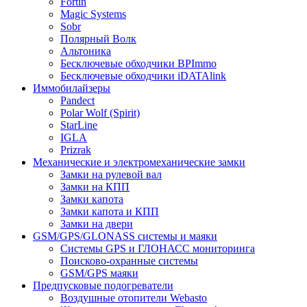
Fortin
Magic Systems
Sobr
Полярный Волк
Альтоника
Бесключевые обходчики BPImmo
Бесключевые обходчики iDATAlink
Иммобилайзеры
Pandect
Polar Wolf (Spirit)
StarLine
IGLA
Prizrak
Механические и электромеханические замки
Замки на рулевой вал
Замки на КПП
Замки капота
Замки капота и КПП
Замки на двери
GSM/GPS/GLONASS системы и маяки
Системы GPS и ГЛОНАСС мониторинга
Поисково-охранные системы
GSM/GPS маяки
Предпусковые подогреватели
Воздушные отопители Webasto