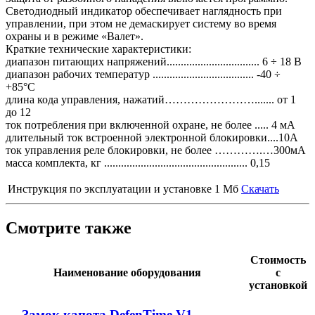
Светодиодный индикатор обеспечивает наглядность при
управлении, при этом не демаскирует систему во время
охраны и в режиме «Валет».
Краткие технические характеристики:
диапазон питающих напряжений................................. 6 ÷ 18 В
диапазон рабочих температур .................................... -40 ÷
+85°C
длина кода управления, нажатий……………………....... от 1
до 12
ток потребления при включенной охране, не более ..... 4 мА
длительный ток встроенной электронной блокировки....10А
ток управления реле блокировки, не более ………….…300мА
масса комплекта, кг ................................................... 0,15
Инструкция по эксплуатации и установке
1 Мб
Скачать
Смотрите также
Стоимость
Наименование оборудования
с
установкой
Замок капота DefenTime V1