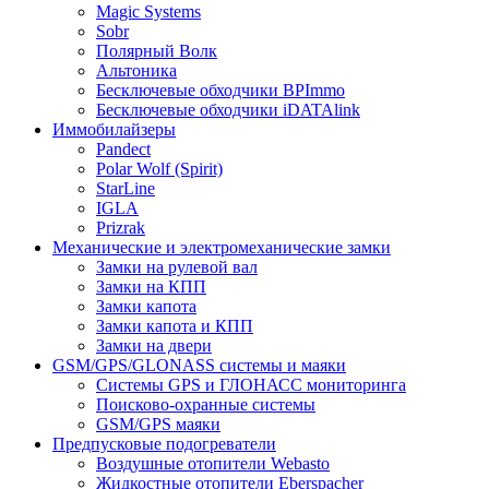
Magic Systems
Sobr
Полярный Волк
Альтоника
Бесключевые обходчики BPImmo
Бесключевые обходчики iDATAlink
Иммобилайзеры
Pandect
Polar Wolf (Spirit)
StarLine
IGLA
Prizrak
Механические и электромеханические замки
Замки на рулевой вал
Замки на КПП
Замки капота
Замки капота и КПП
Замки на двери
GSM/GPS/GLONASS системы и маяки
Системы GPS и ГЛОНАСС мониторинга
Поисково-охранные системы
GSM/GPS маяки
Предпусковые подогреватели
Воздушные отопители Webasto
Жидкостные отопители Eberspacher