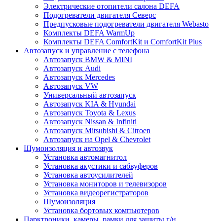
Электрические отопители салона DEFA
Подогреватели двигателя Северс
Предпусковые подогреватели двигателя Webasto
Комплекты DEFA WarmUp
Комплекты DEFA ComfortKit и ComfortKit Plus
Автозапуск и управление с телефона
Автозапуск BMW & MINI
Автозапуск Audi
Автозапуск Mercedes
Автозапуск VW
Универсальный автозапуск
Автозапуск KIA & Hyundai
Автозапуск Toyota & Lexus
Автозапуск Nissan & Infiniti
Автозапуск Mitsubishi & Citroen
Автозапуск на Opel & Chevrolet
Шумоизоляция и автозвук
Установка автомагнитол
Установка акустики и сабвуферов
Установка автоусилителей
Установка мониторов и телевизоров
Установка видеорегистраторов
Шумоизоляция
Установка бортовых компьютеров
Парктроники, камеры, рамки для защиты г/н