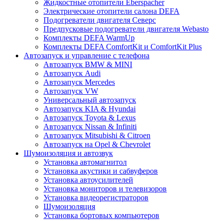
Жидкостные отопители Eberspacher
Электрические отопители салона DEFA
Подогреватели двигателя Северс
Предпусковые подогреватели двигателя Webasto
Комплекты DEFA WarmUp
Комплекты DEFA ComfortKit и ComfortKit Plus
Автозапуск и управление с телефона
Автозапуск BMW & MINI
Автозапуск Audi
Автозапуск Mercedes
Автозапуск VW
Универсальный автозапуск
Автозапуск KIA & Hyundai
Автозапуск Toyota & Lexus
Автозапуск Nissan & Infiniti
Автозапуск Mitsubishi & Citroen
Автозапуск на Opel & Chevrolet
Шумоизоляция и автозвук
Установка автомагнитол
Установка акустики и сабвуферов
Установка автоусилителей
Установка мониторов и телевизоров
Установка видеорегистраторов
Шумоизоляция
Установка бортовых компьютеров