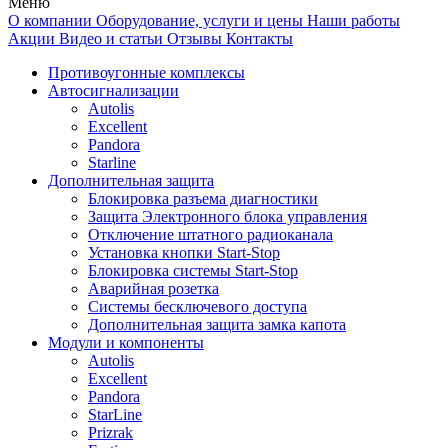
Меню
О компании
Оборудование, услуги и цены
Наши работы
Акции
Видео и статьи
Отзывы
Контакты
Противоугонные комплексы
Автосигнализации
Autolis
Excellent
Pandora
Starline
Дополнительная защита
Блокировка разъема диагностики
Защита Электронного блока управления
Отключение штатного радиоканала
Установка кнопки Start-Stop
Блокировка системы Start-Stop
Аварийная розетка
Системы бесключевого доступа
Дополнительная защита замка капота
Модули и компоненты
Autolis
Excellent
Pandora
StarLine
Prizrak