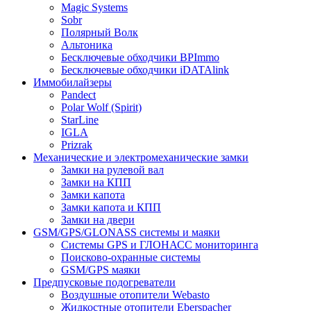
Magic Systems
Sobr
Полярный Волк
Альтоника
Бесключевые обходчики BPImmo
Бесключевые обходчики iDATAlink
Иммобилайзеры
Pandect
Polar Wolf (Spirit)
StarLine
IGLA
Prizrak
Механические и электромеханические замки
Замки на рулевой вал
Замки на КПП
Замки капота
Замки капота и КПП
Замки на двери
GSM/GPS/GLONASS системы и маяки
Системы GPS и ГЛОНАСС мониторинга
Поисково-охранные системы
GSM/GPS маяки
Предпусковые подогреватели
Воздушные отопители Webasto
Жидкостные отопители Eberspacher