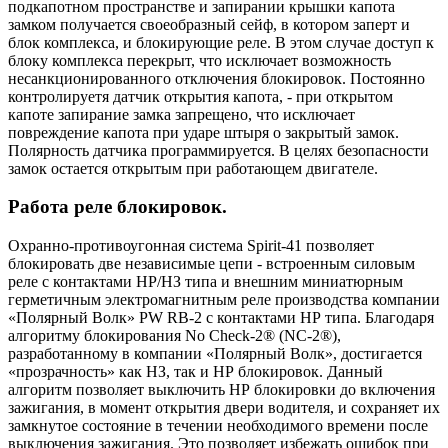
подкапотном пространстве и запирании крышки капота
замком получается своеобразный сейф, в котором заперт и
блок комплекса, и блокирующие реле. В этом случае доступ к
блоку комплекса перекрыт, что исключает возможность
несанкционированного отключения блокировок. Постоянно
контролируетя датчик открытия капота, - при открытом
капоте запирание замка запрещено, что исключает
повреждение капота при ударе штыря о закрытый замок.
Полярность датчика программируется. В целях безопасности
замок остается открытым при работающем двигателе.
Работа реле блокировок.
Охранно-противоугонная система Spirit-41 позволяет
блокировать две независимые цепи - встроенным силовым
реле с контактами НР/НЗ типа и внешним миниатюрным
герметичным электромагнитным реле производства компании
«Полярный Волк» PW RB-2 с контактами НР типа. Благодаря
алгоритму блокирования No Check-2® (NC-2®),
разработанному в компании «Полярный Волк», достигается
«прозрачность» как НЗ, так и НР блокировок. Данный
алгоритм позволяет выключить НР блокировки до включения
зажигания, в момент открытия двери водителя, и сохраняет их
замкнутое состояние в течении необходимого времени после
выключения зажигания. Это позволяет избежать ошибок при