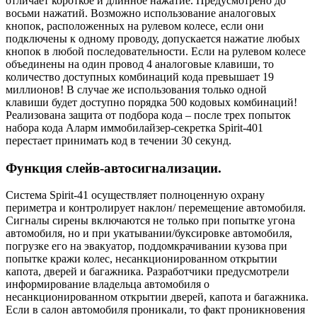
отличает короткое и длинное нажатие. Предусмотрено до
восьми нажатий. Возможно использование аналоговых
кнопок, расположенных на рулевом колесе, если они
подключены к одному проводу, допускается нажатие любых
кнопок в любой последовательности. Если на рулевом колесе
объединены на один провод 4 аналоговые клавиши, то
количество доступных комбинаций кода превышает 19
миллионов! В случае же использования только одной
клавиши будет доступно порядка 500 кодовых комбинаций!
Реализована защита от подбора кода – после трех попыток
набора кода Аларм иммобилайзер-секретка Spirit-401
перестает принимать код в течении 30 секунд.
Функция слейв-автосигнализации.
Система Spirit-41 осуществляет полноценную охрану
периметра и контролирует наклон/ перемещение автомобиля.
Сигналы сирены включаются не только при попытке угона
автомобиля, но и при укатывании/буксировке автомобиля,
погрузке его на эвакуатор, поддомкрачивании кузова при
попытке кражи колес, несанкционированном открытии
капота, дверей и багажника. Разработчики предусмотрели
информирование владельца автомобиля о
несанкционированном открытии дверей, капота и багажника.
Если в салон автомобиля проникали, то факт проникновения