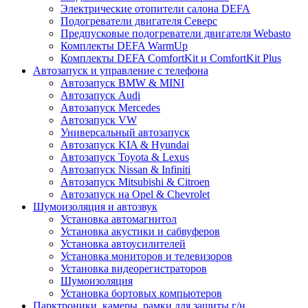
Электрические отопители салона DEFA
Подогреватели двигателя Северс
Предпусковые подогреватели двигателя Webasto
Комплекты DEFA WarmUp
Комплекты DEFA ComfortKit и ComfortKit Plus
Автозапуск и управление с телефона
Автозапуск BMW & MINI
Автозапуск Audi
Автозапуск Mercedes
Автозапуск VW
Универсальный автозапуск
Автозапуск KIA & Hyundai
Автозапуск Toyota & Lexus
Автозапуск Nissan & Infiniti
Автозапуск Mitsubishi & Citroen
Автозапуск на Opel & Chevrolet
Шумоизоляция и автозвук
Установка автомагнитол
Установка акустики и сабвуферов
Установка автоусилителей
Установка мониторов и телевизоров
Установка видеорегистраторов
Шумоизоляция
Установка бортовых компьютеров
Парктроники, камеры, рамки для защиты г/н