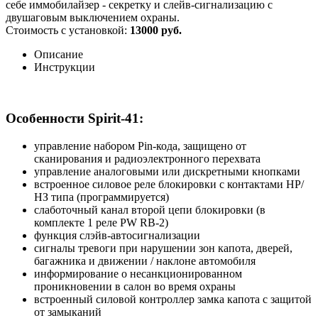
себе иммобилайзер - секретку и слейв-сигнализацию с
двушаговым выключением охраны.
Стоимость с установкой:
13000 руб.
Описание
Инструкции
Особенности Spirit-41:
управление набором Pin-кода, защищено от
сканирования и радиоэлектронного перехвата
управление аналоговыми или дискретными кнопками
встроенное силовое реле блокировки с контактами НР/
НЗ типа (программируется)
слаботочный канал второй цепи блокировки (в
комплекте 1 реле PW RB-2)
функция слэйв-автосигнализации
сигналы тревоги при нарушении зон капота, дверей,
багажника и движении / наклоне автомобиля
информирование о несанкционированном
проникновении в салон во время охраны
встроенный силовой контроллер замка капота с защитой
от замыканий