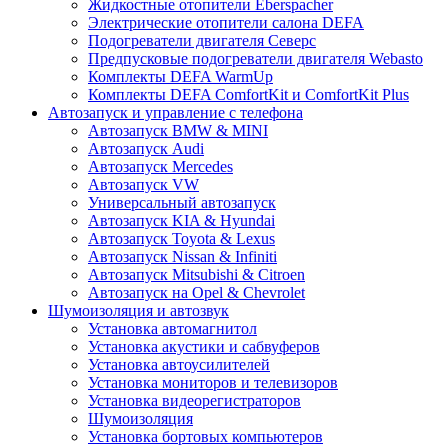
Жидкостные отопители Eberspacher
Электрические отопители салона DEFA
Подогреватели двигателя Северс
Предпусковые подогреватели двигателя Webasto
Комплекты DEFA WarmUp
Комплекты DEFA ComfortKit и ComfortKit Plus
Автозапуск и управление с телефона
Автозапуск BMW & MINI
Автозапуск Audi
Автозапуск Mercedes
Автозапуск VW
Универсальный автозапуск
Автозапуск KIA & Hyundai
Автозапуск Toyota & Lexus
Автозапуск Nissan & Infiniti
Автозапуск Mitsubishi & Citroen
Автозапуск на Opel & Chevrolet
Шумоизоляция и автозвук
Установка автомагнитол
Установка акустики и сабвуферов
Установка автоусилителей
Установка мониторов и телевизоров
Установка видеорегистраторов
Шумоизоляция
Установка бортовых компьютеров