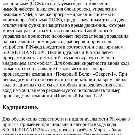
«основным» (ОСК), используемым для отключения
иммобилайзера (выключения блокировок), управления
режимом Valet, а так же программирования системы и
«противоразбойным» (ПСК), предназначенным только для
отключения функции защиты во время движения., которые
могут как различаться так и совпадать. Такой способ
управления полностью исключает перехват кода управления
на расстоянии с помощью кодграбберов и прочих эл.
устройств. PIN-код вводится в соответствии с алгоритмом
SECRET HAND-3® . Индивидуальный Pin-код легко
программируется и может быть многократно изменен
владельцем автомобиля. Для большей скрытности ввода кода
возможно использование бесконтактного сенсора
производства компании «Полярный Волк» «Секрет-1». При
необходимости отключения штатной кнопки на время ввода
кода от штатных систем автомобиля и переключения ее на
вход иммобилайзера рекомендуется использовать таймер
производства компании «Полярный Волк» Т-22.
Кодирование.
Для обеспечения секретности и индивидуальности Pin-кода в
Spirit-41 применен оригинальный алгоритм ввода кода
SECRET HAND-3® - - код похож на азбуку Морзе, - блок