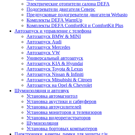
Электрические отопители салона DEFA
Подогреватели двигателя Северс
Предпусковые подогреватели двигателя Webasto
Комплекты DEFA WarmUp
Комплекты DEFA ComfortKit и ComfortKit Plus
Автозапуск и управление с телефона
Автозапуск BMW & MINI
Автозапуск Audi
Автозапуск Mercedes
Автозапуск VW
Универсальный автозапуск
Автозапуск KIA & Hyundai
Автозапуск Toyota & Lexus
Автозапуск Nissan & Infiniti
Автозапуск Mitsubishi & Citroen
Автозапуск на Opel & Chevrolet
Шумоизоляция и автозвук
Установка автомагнитол
Установка акустики и сабвуферов
Установка автоусилителей
Установка мониторов и телевизоров
Установка видеорегистраторов
Шумоизоляция
Установка бортовых компьютеров
Парктроники, камеры, рамки для защиты г/н