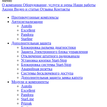
Меню
О компании
Оборудование, услуги и цены
Наши работы
Акции
Видео и статьи
Отзывы
Контакты
Противоугонные комплексы
Автосигнализации
Autolis
Excellent
Pandora
Starline
Дополнительная защита
Блокировка разъема диагностики
Защита Электронного блока управления
Отключение штатного радиоканала
Установка кнопки Start-Stop
Блокировка системы Start-Stop
Аварийная розетка
Системы бесключевого доступа
Дополнительная защита замка капота
Модули и компоненты
Autolis
Excellent
Pandora
StarLine
Prizrak