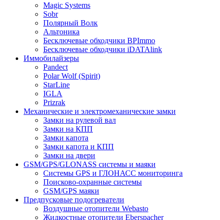
Magic Systems
Sobr
Полярный Волк
Альтоника
Бесключевые обходчики BPImmo
Бесключевые обходчики iDATAlink
Иммобилайзеры
Pandect
Polar Wolf (Spirit)
StarLine
IGLA
Prizrak
Механические и электромеханические замки
Замки на рулевой вал
Замки на КПП
Замки капота
Замки капота и КПП
Замки на двери
GSM/GPS/GLONASS системы и маяки
Системы GPS и ГЛОНАСС мониторинга
Поисково-охранные системы
GSM/GPS маяки
Предпусковые подогреватели
Воздушные отопители Webasto
Жидкостные отопители Eberspacher