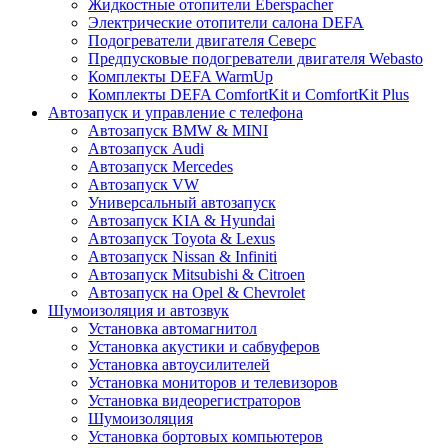
Жидкостные отопители Eberspacher
Электрические отопители салона DEFA
Подогреватели двигателя Северс
Предпусковые подогреватели двигателя Webasto
Комплекты DEFA WarmUp
Комплекты DEFA ComfortKit и ComfortKit Plus
Автозапуск и управление с телефона
Автозапуск BMW & MINI
Автозапуск Audi
Автозапуск Mercedes
Автозапуск VW
Универсальный автозапуск
Автозапуск KIA & Hyundai
Автозапуск Toyota & Lexus
Автозапуск Nissan & Infiniti
Автозапуск Mitsubishi & Citroen
Автозапуск на Opel & Chevrolet
Шумоизоляция и автозвук
Установка автомагнитол
Установка акустики и сабвуферов
Установка автоусилителей
Установка мониторов и телевизоров
Установка видеорегистраторов
Шумоизоляция
Установка бортовых компьютеров