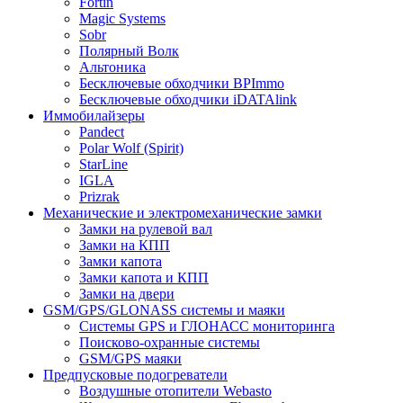
Fortin
Magic Systems
Sobr
Полярный Волк
Альтоника
Бесключевые обходчики BPImmo
Бесключевые обходчики iDATAlink
Иммобилайзеры
Pandect
Polar Wolf (Spirit)
StarLine
IGLA
Prizrak
Механические и электромеханические замки
Замки на рулевой вал
Замки на КПП
Замки капота
Замки капота и КПП
Замки на двери
GSM/GPS/GLONASS системы и маяки
Системы GPS и ГЛОНАСС мониторинга
Поисково-охранные системы
GSM/GPS маяки
Предпусковые подогреватели
Воздушные отопители Webasto