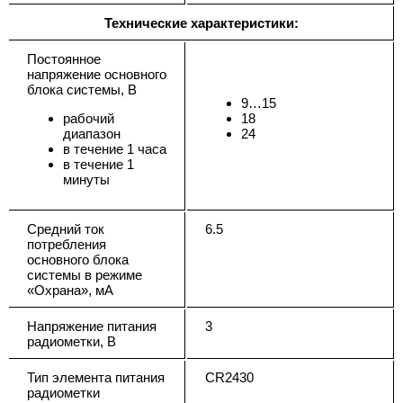
Технические характеристики:
Постоянное
напряжение основного
блока системы, В
9…15
рабочий
18
диапазон
24
в течение 1 часа
в течение 1
минуты
Средний ток
6.5
потребления
основного блока
системы в режиме
«Охрана», мА
Напряжение питания
3
радиометки, В
Тип элемента питания
CR2430
радиометки