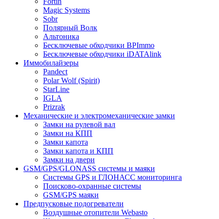
Fortin
Magic Systems
Sobr
Полярный Волк
Альтоника
Бесключевые обходчики BPImmo
Бесключевые обходчики iDATAlink
Иммобилайзеры
Pandect
Polar Wolf (Spirit)
StarLine
IGLA
Prizrak
Механические и электромеханические замки
Замки на рулевой вал
Замки на КПП
Замки капота
Замки капота и КПП
Замки на двери
GSM/GPS/GLONASS системы и маяки
Системы GPS и ГЛОНАСС мониторинга
Поисково-охранные системы
GSM/GPS маяки
Предпусковые подогреватели
Воздушные отопители Webasto