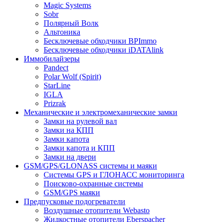
Magic Systems
Sobr
Полярный Волк
Альтоника
Бесключевые обходчики BPImmo
Бесключевые обходчики iDATAlink
Иммобилайзеры
Pandect
Polar Wolf (Spirit)
StarLine
IGLA
Prizrak
Механические и электромеханические замки
Замки на рулевой вал
Замки на КПП
Замки капота
Замки капота и КПП
Замки на двери
GSM/GPS/GLONASS системы и маяки
Системы GPS и ГЛОНАСС мониторинга
Поисково-охранные системы
GSM/GPS маяки
Предпусковые подогреватели
Воздушные отопители Webasto
Жидкостные отопители Eberspacher