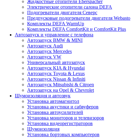
Жидкостные отопители Eberspacher
Электрические отопители салона DEFA
Подогреватели двигателя Северс
Предпусковые подогреватели двигателя Webasto
Комплекты DEFA WarmUp
Комплекты DEFA ComfortKit и ComfortKit Plus
Автозапуск и управление с телефона
Автозапуск BMW & MINI
Автозапуск Audi
Автозапуск Mercedes
Автозапуск VW
Универсальный автозапуск
Автозапуск KIA & Hyundai
Автозапуск Toyota & Lexus
Автозапуск Nissan & Infiniti
Автозапуск Mitsubishi & Citroen
Автозапуск на Opel & Chevrolet
Шумоизоляция и автозвук
Установка автомагнитол
Установка акустики и сабвуферов
Установка автоусилителей
Установка мониторов и телевизоров
Установка видеорегистраторов
Шумоизоляция
Установка бортовых компьютеров