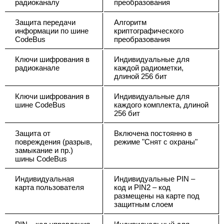
радиоканалу
преобразования
Защита передачи
Алгоритм
информации по шине
криптографического
CodeBus
преобразования
Ключи шифрования в
Индивидуальные для
радиоканале
каждой радиометки,
длиной 256 бит
Ключи шифрования в
Индивидуальные для
шине CodeBus
каждого комплекта, длиной
256 бит
Защита от
Включена постоянно в
повреждения (разрыв,
режиме "Снят с охраны"
замыкание и пр.)
шины CodeBus
Индивидуальная
Индивидуальные PIN –
карта пользователя
код и PIN2 – код
размещены на карте под
защитным слоем