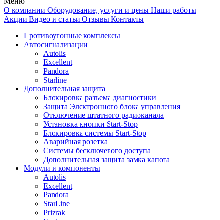
Меню
О компании
Оборудование, услуги и цены
Наши работы
Акции
Видео и статьи
Отзывы
Контакты
Противоугонные комплексы
Автосигнализации
Autolis
Excellent
Pandora
Starline
Дополнительная защита
Блокировка разъема диагностики
Защита Электронного блока управления
Отключение штатного радиоканала
Установка кнопки Start-Stop
Блокировка системы Start-Stop
Аварийная розетка
Системы бесключевого доступа
Дополнительная защита замка капота
Модули и компоненты
Autolis
Excellent
Pandora
StarLine
Prizrak