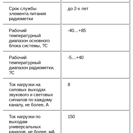
Срок службы
до 2-х лет
элемента питания
радиометки
Рабочий
-40…+85
температурный
диапазон основного
блока системы, ?С
Рабочий
-5…+40
температурный
диапазон радиометки,
?С
Ток нагрузки на
8
силовых выходах
звукового и световых
сигналов по каждому
каналу, не более, А
Ток нагрузки по
150
выходам
универсальных
каналов, не более, мА