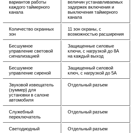
вариантов работы
величин устанавливаемых
каждого таймерного
задержек включения и
канала
выключения таймерного
канала
Количество охранных
11 зон охраны, с
зон
возможностью расширения
Бесшумное
Защищенные силовые
управление световой
ключи, с нагрузкой до 8А
сигнализацией
на каждый выход
Бесшумное
Защищенный силовой
управление сиреной
ключ, с нагрузкой до 5А
Звуковой извещатель
Отдельный разъем
(зуммер) для
установки в салоне
автомобиля
Служебный
Отдельный разъем
переключатель
Светодиодный
Отдельный разъем