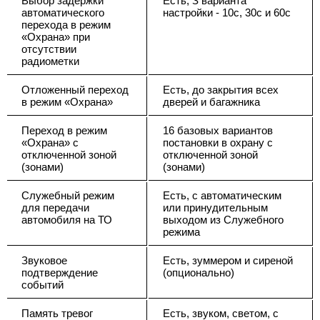
Выбор задержки
Есть, З варианта
автоматического
настройки - 10с, 30с и 60с
перехода в режим
«Охрана» при
отсутствии
радиометки
Отложенный переход
Есть, до закрытия всех
в режим «Охрана»
дверей и багажника
Переход в режим
16 базовых вариантов
«Охрана» с
постановки в охрану с
отключенной зоной
отключенной зоной
(зонами)
(зонами)
Служебный режим
Есть, с автоматическим
для передачи
или принудительным
автомобиля на ТО
выходом из Служебного
режима
Звуковое
Есть, зуммером и сиреной
подтверждение
(опционально)
событий
Память тревог
Есть, звуком, светом, с