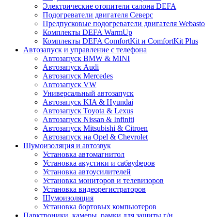
Электрические отопители салона DEFA
Подогреватели двигателя Северс
Предпусковые подогреватели двигателя Webasto
Комплекты DEFA WarmUp
Комплекты DEFA ComfortKit и ComfortKit Plus
Автозапуск и управление с телефона
Автозапуск BMW & MINI
Автозапуск Audi
Автозапуск Mercedes
Автозапуск VW
Универсальный автозапуск
Автозапуск KIA & Hyundai
Автозапуск Toyota & Lexus
Автозапуск Nissan & Infiniti
Автозапуск Mitsubishi & Citroen
Автозапуск на Opel & Chevrolet
Шумоизоляция и автозвук
Установка автомагнитол
Установка акустики и сабвуферов
Установка автоусилителей
Установка мониторов и телевизоров
Установка видеорегистраторов
Шумоизоляция
Установка бортовых компьютеров
Парктроники, камеры, рамки для защиты г/н