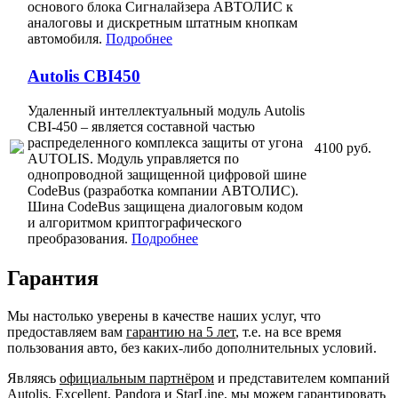
основого блока Сигналайзера АВТОЛИС к
аналоговы и дискретным штатным кнопкам
автомобиля.
Подробнее
Autolis CBI450
Удаленный интеллектуальный модуль Autolis
CBI-450 – является составной частью
распределенного комплекса защиты от угона
4100 руб.
AUTOLIS. Модуль управляется по
однопроводной защищенной цифровой шине
CodeBus (разработка компании АВТОЛИС).
Шина CodeBus защищена диалоговым кодом
и алгоритмом криптографического
преобразования.
Подробнее
Гарантия
Мы настолько уверены в качестве наших услуг, что
предоставляем вам
гарантию на 5 лет
, т.е. на все время
пользования авто, без каких-либо дополнительных условий.
Являясь
официальным партнёром
и представителем компаний
Autolis, Excellent, Pandora и StarLine, мы можем гарантировать