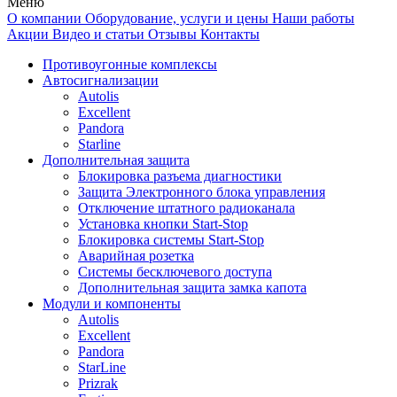
Меню
О компании
Оборудование, услуги и цены
Наши работы
Акции
Видео и статьи
Отзывы
Контакты
Противоугонные комплексы
Автосигнализации
Autolis
Excellent
Pandora
Starline
Дополнительная защита
Блокировка разъема диагностики
Защита Электронного блока управления
Отключение штатного радиоканала
Установка кнопки Start-Stop
Блокировка системы Start-Stop
Аварийная розетка
Системы бесключевого доступа
Дополнительная защита замка капота
Модули и компоненты
Autolis
Excellent
Pandora
StarLine
Prizrak