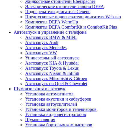
Жидкостные отопители Eberspacher
Электрические отопители салона DEFA
Подогреватели двигателя Северс
Предпусковые подогреватели двигателя Webasto
Комплекты DEFA WarmUp
Комплекты DEFA ComfortKit и ComfortKit Plus
Автозапуск и управление с телефона
Автозапуск BMW & MINI
Автозапуск Audi
Автозапуск Mercedes
Автозапуск VW
Универсальный автозапуск
Автозапуск KIA & Hyundai
Автозапуск Toyota & Lexus
Автозапуск Nissan & Infiniti
Автозапуск Mitsubishi & Citroen
Автозапуск на Opel & Chevrolet
Шумоизоляция и автозвук
Установка автомагнитол
Установка акустики и сабвуферов
Установка автоусилителей
Установка мониторов и телевизоров
Установка видеорегистраторов
Шумоизоляция
Установка бортовых компьютеров