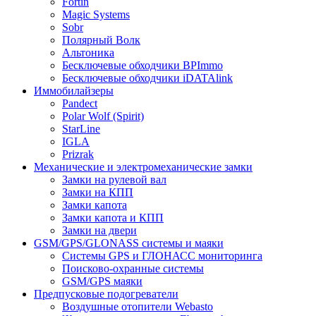
Fortin
Magic Systems
Sobr
Полярный Волк
Альтоника
Бесключевые обходчики BPImmo
Бесключевые обходчики iDATAlink
Иммобилайзеры
Pandect
Polar Wolf (Spirit)
StarLine
IGLA
Prizrak
Механические и электромеханические замки
Замки на рулевой вал
Замки на КПП
Замки капота
Замки капота и КПП
Замки на двери
GSM/GPS/GLONASS системы и маяки
Системы GPS и ГЛОНАСС мониторинга
Поисково-охранные системы
GSM/GPS маяки
Предпусковые подогреватели
Воздушные отопители Webasto