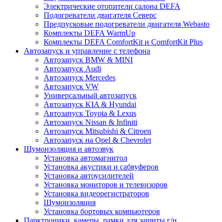
Электрические отопители салона DEFA
Подогреватели двигателя Северс
Предпусковые подогреватели двигателя Webasto
Комплекты DEFA WarmUp
Комплекты DEFA ComfortKit и ComfortKit Plus
Автозапуск и управление с телефона
Автозапуск BMW & MINI
Автозапуск Audi
Автозапуск Mercedes
Автозапуск VW
Универсальный автозапуск
Автозапуск KIA & Hyundai
Автозапуск Toyota & Lexus
Автозапуск Nissan & Infiniti
Автозапуск Mitsubishi & Citroen
Автозапуск на Opel & Chevrolet
Шумоизоляция и автозвук
Установка автомагнитол
Установка акустики и сабвуферов
Установка автоусилителей
Установка мониторов и телевизоров
Установка видеорегистраторов
Шумоизоляция
Установка бортовых компьютеров
Парктроники, камеры, рамки для защиты г/н