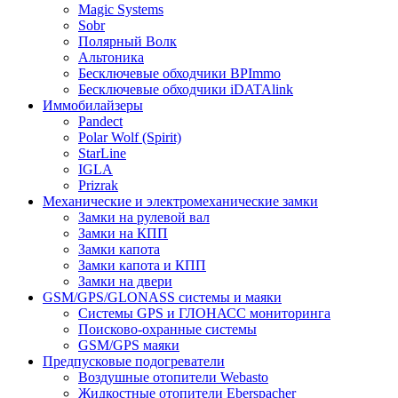
Magic Systems
Sobr
Полярный Волк
Альтоника
Бесключевые обходчики BPImmo
Бесключевые обходчики iDATAlink
Иммобилайзеры
Pandect
Polar Wolf (Spirit)
StarLine
IGLA
Prizrak
Механические и электромеханические замки
Замки на рулевой вал
Замки на КПП
Замки капота
Замки капота и КПП
Замки на двери
GSM/GPS/GLONASS системы и маяки
Системы GPS и ГЛОНАСС мониторинга
Поисково-охранные системы
GSM/GPS маяки
Предпусковые подогреватели
Воздушные отопители Webasto
Жидкостные отопители Eberspacher