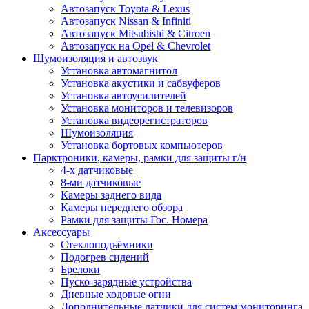
Автозапуск Toyota & Lexus
Автозапуск Nissan & Infiniti
Автозапуск Mitsubishi & Citroen
Автозапуск на Opel & Chevrolet
Шумоизоляция и автозвук
Установка автомагнитол
Установка акустики и сабвуферов
Установка автоусилителей
Установка мониторов и телевизоров
Установка видеорегистраторов
Шумоизоляция
Установка бортовых компьютеров
Парктроники, камеры, рамки для защиты г/н
4-х датчиковые
8-ми датчиковые
Камеры заднего вида
Камеры переднего обзора
Рамки для защиты Гос. Номера
Аксессуары
Стеклоподъёмники
Подогрев сидений
Брелоки
Пуско-зарядные устройства
Дневные ходовые огни
Дополнительные датчики для систем мониторинга