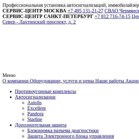
Профессиональная установка автосигнализаций, иммобилайзе
СЕРВИС-ЦЕНТР
МОСКВА
+7 495
131-21-27
СВАО Чермянский
СЕРВИС-ЦЕНТР
САНКТ-ПЕТЕРБУРГ
+7 812
716-74-15
Цен
Север - Лахтинский проспект, д. 2
Меню
О компании
Оборудование, услуги и цены
Наши работы
Акци
Противоугонные комплексы
Автосигнализации
Autolis
Excellent
Pandora
Starline
Дополнительная защита
Блокировка разъема диагностики
Защита Электронного блока управления