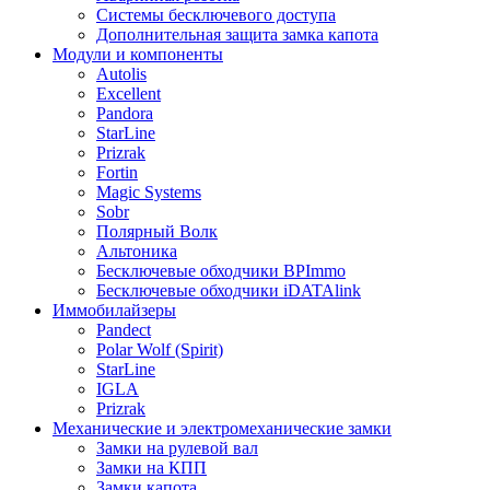
Системы бесключевого доступа
Дополнительная защита замка капота
Модули и компоненты
Autolis
Excellent
Pandora
StarLine
Prizrak
Fortin
Magic Systems
Sobr
Полярный Волк
Альтоника
Бесключевые обходчики BPImmo
Бесключевые обходчики iDATAlink
Иммобилайзеры
Pandect
Polar Wolf (Spirit)
StarLine
IGLA
Prizrak
Механические и электромеханические замки
Замки на рулевой вал
Замки на КПП
Замки капота