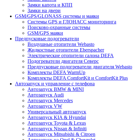
Замки капота и КПП
Замки на двери
GSM/GPS/GLONASS системы и маяки
Системы GPS и ГЛОНАСС мониторинга
Поисково-охранные системы
GSM/GPS маяки
Предпусковые подогреватели
Воздушные отопители Webasto
Жидкостные отопители Eberspacher
Электрические отопители салона DEFA
Подогреватели двигателя Северс
Предпусковые подогреватели двигателя Webasto
Комплекты DEFA WarmUp
Комплекты DEFA ComfortKit и ComfortKit Plus
Автозапуск и управление с телефона
Автозапуск BMW & MINI
Автозапуск Audi
Автозапуск Mercedes
Автозапуск VW
Универсальный автозапуск
Автозапуск KIA & Hyundai
Автозапуск Toyota & Lexus
Автозапуск Nissan & Infiniti
Автозапуск Mitsubishi & Citroen
Автозапуск на Opel & Chevrolet