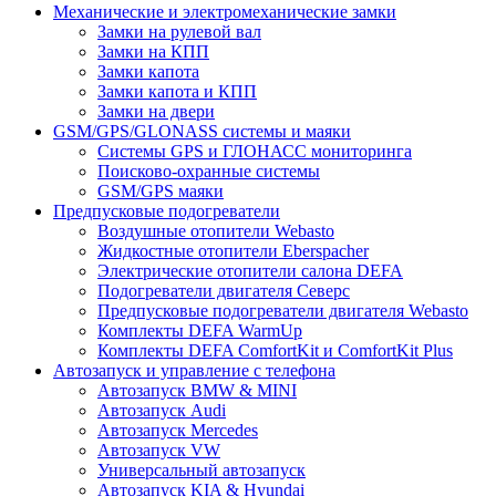
Механические и электромеханические замки
Замки на рулевой вал
Замки на КПП
Замки капота
Замки капота и КПП
Замки на двери
GSM/GPS/GLONASS системы и маяки
Системы GPS и ГЛОНАСС мониторинга
Поисково-охранные системы
GSM/GPS маяки
Предпусковые подогреватели
Воздушные отопители Webasto
Жидкостные отопители Eberspacher
Электрические отопители салона DEFA
Подогреватели двигателя Северс
Предпусковые подогреватели двигателя Webasto
Комплекты DEFA WarmUp
Комплекты DEFA ComfortKit и ComfortKit Plus
Автозапуск и управление с телефона
Автозапуск BMW & MINI
Автозапуск Audi
Автозапуск Mercedes
Автозапуск VW
Универсальный автозапуск
Автозапуск KIA & Hyundai