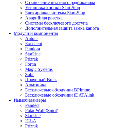
Отключение штатного радиоканала
Установка кнопки Start-Stop
Блокировка системы Start-Stop
Аварийная розетка
Системы бесключевого доступа
Дополнительная защита замка капота
Модули и компоненты
Autolis
Excellent
Pandora
StarLine
Prizrak
Fortin
Magic Systems
Sobr
Полярный Волк
Альтоника
Бесключевые обходчики BPImmo
Бесключевые обходчики iDATAlink
Иммобилайзеры
Pandect
Polar Wolf (Spirit)
StarLine
IGLA
Prizrak