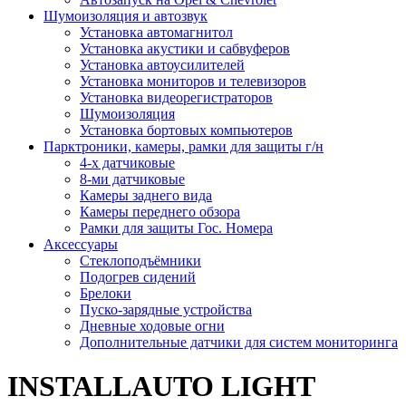
Шумоизоляция и автозвук
Установка автомагнитол
Установка акустики и сабвуферов
Установка автоусилителей
Установка мониторов и телевизоров
Установка видеорегистраторов
Шумоизоляция
Установка бортовых компьютеров
Парктроники, камеры, рамки для защиты г/н
4-х датчиковые
8-ми датчиковые
Камеры заднего вида
Камеры переднего обзора
Рамки для защиты Гос. Номера
Аксессуары
Стеклоподъёмники
Подогрев сидений
Брелоки
Пуско-зарядные устройства
Дневные ходовые огни
Дополнительные датчики для систем мониторинга
INSTALLAUTO LIGHT