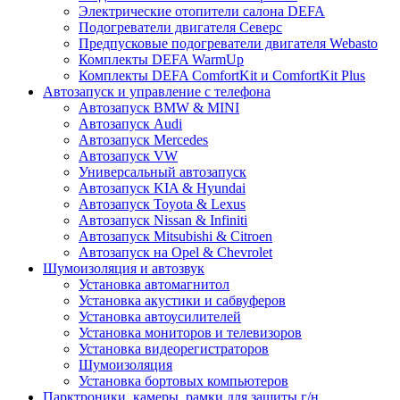
Электрические отопители салона DEFA
Подогреватели двигателя Северс
Предпусковые подогреватели двигателя Webasto
Комплекты DEFA WarmUp
Комплекты DEFA ComfortKit и ComfortKit Plus
Автозапуск и управление с телефона
Автозапуск BMW & MINI
Автозапуск Audi
Автозапуск Mercedes
Автозапуск VW
Универсальный автозапуск
Автозапуск KIA & Hyundai
Автозапуск Toyota & Lexus
Автозапуск Nissan & Infiniti
Автозапуск Mitsubishi & Citroen
Автозапуск на Opel & Chevrolet
Шумоизоляция и автозвук
Установка автомагнитол
Установка акустики и сабвуферов
Установка автоусилителей
Установка мониторов и телевизоров
Установка видеорегистраторов
Шумоизоляция
Установка бортовых компьютеров
Парктроники, камеры, рамки для защиты г/н