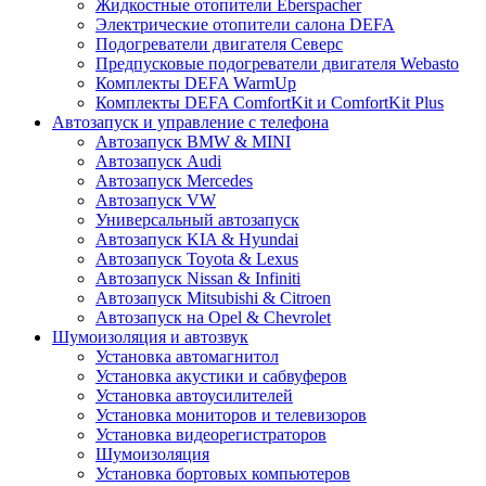
Жидкостные отопители Eberspacher
Электрические отопители салона DEFA
Подогреватели двигателя Северс
Предпусковые подогреватели двигателя Webasto
Комплекты DEFA WarmUp
Комплекты DEFA ComfortKit и ComfortKit Plus
Автозапуск и управление с телефона
Автозапуск BMW & MINI
Автозапуск Audi
Автозапуск Mercedes
Автозапуск VW
Универсальный автозапуск
Автозапуск KIA & Hyundai
Автозапуск Toyota & Lexus
Автозапуск Nissan & Infiniti
Автозапуск Mitsubishi & Citroen
Автозапуск на Opel & Chevrolet
Шумоизоляция и автозвук
Установка автомагнитол
Установка акустики и сабвуферов
Установка автоусилителей
Установка мониторов и телевизоров
Установка видеорегистраторов
Шумоизоляция
Установка бортовых компьютеров