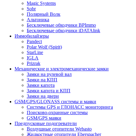
Magic Systems
Sobr
Полярный Волк
Альтоника
Бесключевые обходчики BPImmo
Бесключевые обходчики iDATAlink
Иммобилайзеры
Pandect
Polar Wolf (Spirit)
StarLine
IGLA
Prizrak
Механические и электромеханические замки
Замки на рулевой вал
Замки на КПП
Замки капота
Замки капота и КПП
Замки на двери
GSM/GPS/GLONASS системы и маяки
Системы GPS и ГЛОНАСС мониторинга
Поисково-охранные системы
GSM/GPS маяки
Предпусковые подогреватели
Воздушные отопители Webasto
Жидкостные отопители Eberspacher