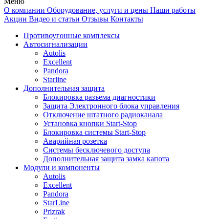
Меню
О компании
Оборудование, услуги и цены
Наши работы
Акции
Видео и статьи
Отзывы
Контакты
Противоугонные комплексы
Автосигнализации
Autolis
Excellent
Pandora
Starline
Дополнительная защита
Блокировка разъема диагностики
Защита Электронного блока управления
Отключение штатного радиоканала
Установка кнопки Start-Stop
Блокировка системы Start-Stop
Аварийная розетка
Системы бесключевого доступа
Дополнительная защита замка капота
Модули и компоненты
Autolis
Excellent
Pandora
StarLine
Prizrak