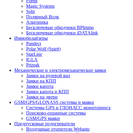
Fortin
Magic Systems
Sobr
Полярный Волк
Альтоника
Бесключевые обходчики BPImmo
Бесключевые обходчики iDATAlink
Иммобилайзеры
Pandect
Polar Wolf (Spirit)
StarLine
IGLA
Prizrak
Механические и электромеханические замки
Замки на рулевой вал
Замки на КПП
Замки капота
Замки капота и КПП
Замки на двери
GSM/GPS/GLONASS системы и маяки
Системы GPS и ГЛОНАСС мониторинга
Поисково-охранные системы
GSM/GPS маяки
Предпусковые подогреватели
Воздушные отопители Webasto