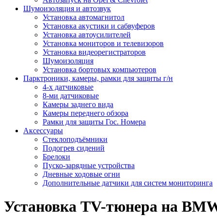
Шумоизоляция и автозвук
Установка автомагнитол
Установка акустики и сабвуферов
Установка автоусилителей
Установка мониторов и телевизоров
Установка видеорегистраторов
Шумоизоляция
Установка бортовых компьютеров
Парктроники, камеры, рамки для защиты г/н
4-х датчиковые
8-ми датчиковые
Камеры заднего вида
Камеры переднего обзора
Рамки для защиты Гос. Номера
Аксессуары
Стеклоподъёмники
Подогрев сидений
Брелоки
Пуско-зарядные устройства
Дневные ходовые огни
Дополнительные датчики для систем мониторинга
Установка TV-тюнера на BM