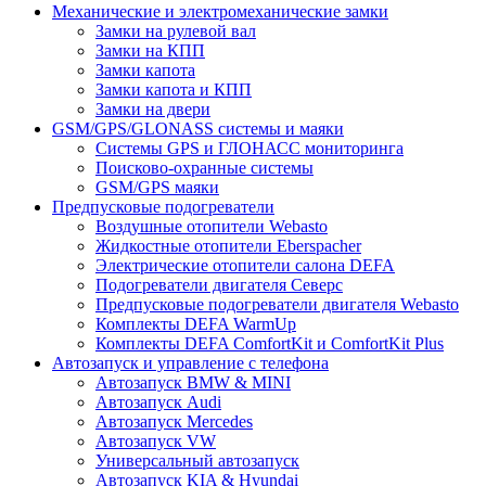
Механические и электромеханические замки
Замки на рулевой вал
Замки на КПП
Замки капота
Замки капота и КПП
Замки на двери
GSM/GPS/GLONASS системы и маяки
Системы GPS и ГЛОНАСС мониторинга
Поисково-охранные системы
GSM/GPS маяки
Предпусковые подогреватели
Воздушные отопители Webasto
Жидкостные отопители Eberspacher
Электрические отопители салона DEFA
Подогреватели двигателя Северс
Предпусковые подогреватели двигателя Webasto
Комплекты DEFA WarmUp
Комплекты DEFA ComfortKit и ComfortKit Plus
Автозапуск и управление с телефона
Автозапуск BMW & MINI
Автозапуск Audi
Автозапуск Mercedes
Автозапуск VW
Универсальный автозапуск
Автозапуск KIA & Hyundai