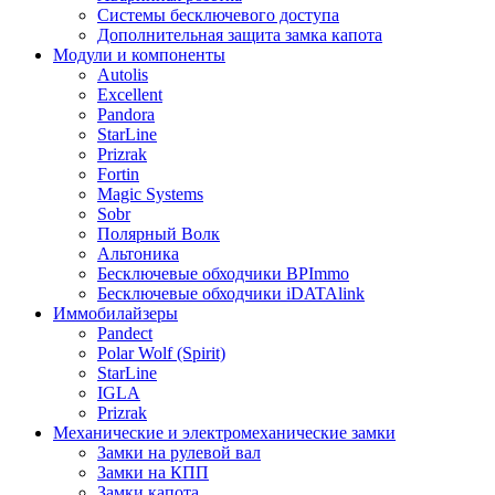
Системы бесключевого доступа
Дополнительная защита замка капота
Модули и компоненты
Autolis
Excellent
Pandora
StarLine
Prizrak
Fortin
Magic Systems
Sobr
Полярный Волк
Альтоника
Бесключевые обходчики BPImmo
Бесключевые обходчики iDATAlink
Иммобилайзеры
Pandect
Polar Wolf (Spirit)
StarLine
IGLA
Prizrak
Механические и электромеханические замки
Замки на рулевой вал
Замки на КПП
Замки капота