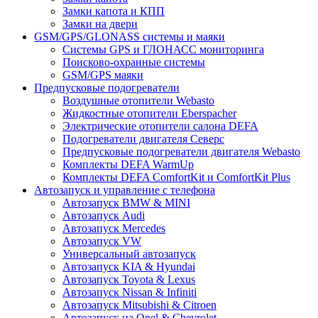
Замки капота и КПП
Замки на двери
GSM/GPS/GLONASS системы и маяки
Системы GPS и ГЛОНАСС мониторинга
Поисково-охранные системы
GSM/GPS маяки
Предпусковые подогреватели
Воздушные отопители Webasto
Жидкостные отопители Eberspacher
Электрические отопители салона DEFA
Подогреватели двигателя Северс
Предпусковые подогреватели двигателя Webasto
Комплекты DEFA WarmUp
Комплекты DEFA ComfortKit и ComfortKit Plus
Автозапуск и управление с телефона
Автозапуск BMW & MINI
Автозапуск Audi
Автозапуск Mercedes
Автозапуск VW
Универсальный автозапуск
Автозапуск KIA & Hyundai
Автозапуск Toyota & Lexus
Автозапуск Nissan & Infiniti
Автозапуск Mitsubishi & Citroen
Автозапуск на Opel & Chevrolet