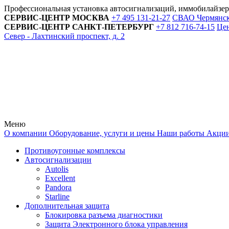
Профессиональная установка автосигнализаций, иммобилайзе
СЕРВИС-ЦЕНТР
МОСКВА
+7 495
131-21-27
СВАО Чермянский
СЕРВИС-ЦЕНТР
САНКТ-ПЕТЕРБУРГ
+7 812
716-74-15
Цен
Север - Лахтинский проспект, д. 2
Меню
О компании
Оборудование, услуги и цены
Наши работы
Акци
Противоугонные комплексы
Автосигнализации
Autolis
Excellent
Pandora
Starline
Дополнительная защита
Блокировка разъема диагностики
Защита Электронного блока управления