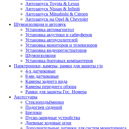
Автозапуск Toyota & Lexus
Автозапуск Nissan & Infiniti
Автозапуск Mitsubishi & Citroen
Автозапуск на Opel & Chevrolet
Шумоизоляция и автозвук
Установка автомагнитол
Установка акустики и сабвуферов
Установка автоусилителей
Установка мониторов и телевизоров
Установка видеорегистраторов
Шумоизоляция
Установка бортовых компьютеров
Парктроники, камеры, рамки для защиты г/н
4-х датчиковые
8-ми датчиковые
Камеры заднего вида
Камеры переднего обзора
Рамки для защиты Гос. Номера
Аксессуары
Стеклоподъёмники
Подогрев сидений
Брелоки
Пуско-зарядные устройства
Дневные ходовые огни
Дополнительные датчики для систем мониторинга