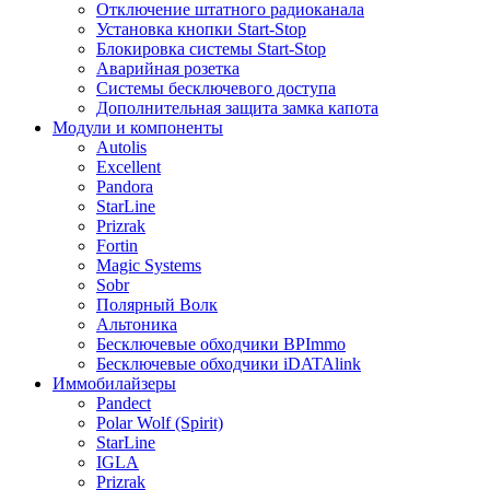
Отключение штатного радиоканала
Установка кнопки Start-Stop
Блокировка системы Start-Stop
Аварийная розетка
Системы бесключевого доступа
Дополнительная защита замка капота
Модули и компоненты
Autolis
Excellent
Pandora
StarLine
Prizrak
Fortin
Magic Systems
Sobr
Полярный Волк
Альтоника
Бесключевые обходчики BPImmo
Бесключевые обходчики iDATAlink
Иммобилайзеры
Pandect
Polar Wolf (Spirit)
StarLine
IGLA
Prizrak