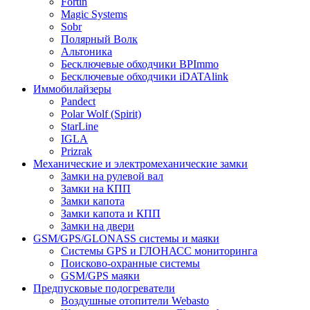
Fortin
Magic Systems
Sobr
Полярный Волк
Альтоника
Бесключевые обходчики BPImmo
Бесключевые обходчики iDATAlink
Иммобилайзеры
Pandect
Polar Wolf (Spirit)
StarLine
IGLA
Prizrak
Механические и электромеханические замки
Замки на рулевой вал
Замки на КПП
Замки капота
Замки капота и КПП
Замки на двери
GSM/GPS/GLONASS системы и маяки
Системы GPS и ГЛОНАСС мониторинга
Поисково-охранные системы
GSM/GPS маяки
Предпусковые подогреватели
Воздушные отопители Webasto