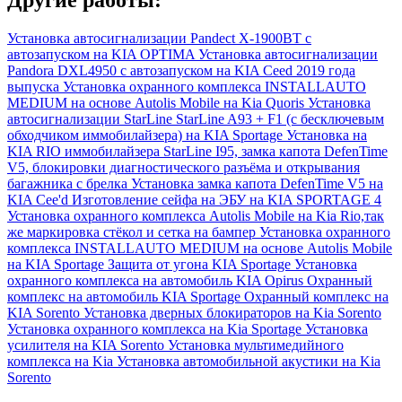
Установка автосигнализации Pandect X-1900BT с
автозапуском на KIA OPTIMA
Установка автосигнализации
Pandora DXL4950 с автозапуском на KIA Ceed 2019 года
выпуска
Установка охранного комплекса INSTALLAUTO
MEDIUM на основе Autolis Mobile на Kia Quoris
Установка
автосигнализации StarLine StarLine A93 + F1 (с бесключевым
обходчиком иммобилайзера) на KIA Sportage
Установка на
KIA RIO иммобилайзера StarLine I95, замка капота DefenTime
V5, блокировки диагностического разъёма и открывания
багажника с брелка
Установка замка капота DefenTime V5 на
KIA Cee'd
Изготовление сейфа на ЭБУ на KIA SPORTAGE 4
Установка охранного комплекса Autolis Mobile на Kia Rio,так
же маркировка стёкол и сетка на бампер
Установка охранного
комплекса INSTALLAUTO MEDIUM на основе Autolis Mobile
на KIA Sportage
Защита от угона KIA Sportage
Установка
охранного комплекса на автомобиль KIA Opirus
Охранный
комплекс на автомобиль KIA Sportage
Охранный комплекс на
KIA Sorento
Установка дверных блокираторов на Kia Sorento
Установка охранного комплекса на Kia Sportage
Установка
усилителя на KIA Sorento
Установка мультимедийного
комплекса на Kia
Установка автомобильной акустики на Kia
Sorento