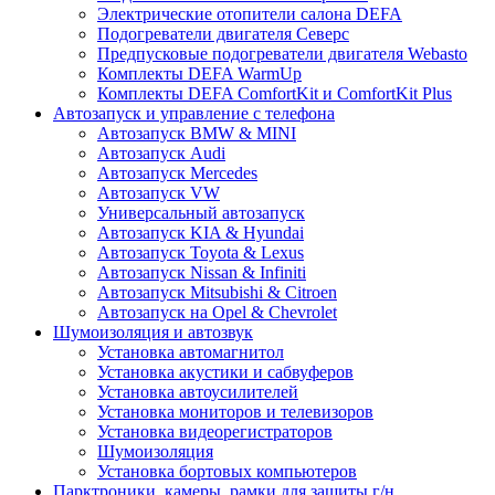
Электрические отопители салона DEFA
Подогреватели двигателя Северс
Предпусковые подогреватели двигателя Webasto
Комплекты DEFA WarmUp
Комплекты DEFA ComfortKit и ComfortKit Plus
Автозапуск и управление с телефона
Автозапуск BMW & MINI
Автозапуск Audi
Автозапуск Mercedes
Автозапуск VW
Универсальный автозапуск
Автозапуск KIA & Hyundai
Автозапуск Toyota & Lexus
Автозапуск Nissan & Infiniti
Автозапуск Mitsubishi & Citroen
Автозапуск на Opel & Chevrolet
Шумоизоляция и автозвук
Установка автомагнитол
Установка акустики и сабвуферов
Установка автоусилителей
Установка мониторов и телевизоров
Установка видеорегистраторов
Шумоизоляция
Установка бортовых компьютеров
Парктроники, камеры, рамки для защиты г/н