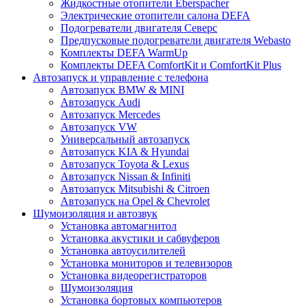
Жидкостные отопители Eberspacher
Электрические отопители салона DEFA
Подогреватели двигателя Северс
Предпусковые подогреватели двигателя Webasto
Комплекты DEFA WarmUp
Комплекты DEFA ComfortKit и ComfortKit Plus
Автозапуск и управление с телефона
Автозапуск BMW & MINI
Автозапуск Audi
Автозапуск Mercedes
Автозапуск VW
Универсальный автозапуск
Автозапуск KIA & Hyundai
Автозапуск Toyota & Lexus
Автозапуск Nissan & Infiniti
Автозапуск Mitsubishi & Citroen
Автозапуск на Opel & Chevrolet
Шумоизоляция и автозвук
Установка автомагнитол
Установка акустики и сабвуферов
Установка автоусилителей
Установка мониторов и телевизоров
Установка видеорегистраторов
Шумоизоляция
Установка бортовых компьютеров