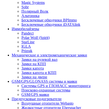
Magic Systems
Sobr
Полярный Волк
Альтоника
Бесключевые обходчики BPImmo
Бесключевые обходчики iDATAlink
Иммобилайзеры
Pandect
Polar Wolf (Spirit)
StarLine
IGLA
Prizrak
Механические и электромеханические замки
Замки на рулевой вал
Замки на КПП
Замки капота
Замки капота и КПП
Замки на двери
GSM/GPS/GLONASS системы и маяки
Системы GPS и ГЛОНАСС мониторинга
Поисково-охранные системы
GSM/GPS маяки
Предпусковые подогреватели
Воздушные отопители Webasto
Жидкостные отопители Eberspacher