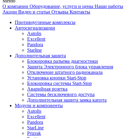
Меню
О компании
Оборудование, услуги и цены
Наши работы
Акции
Видео и статьи
Отзывы
Контакты
Противоугонные комплексы
Автосигнализации
Autolis
Excellent
Pandora
Starline
Дополнительная защита
Блокировка разъема диагностики
Защита Электронного блока управления
Отключение штатного радиоканала
Установка кнопки Start-Stop
Блокировка системы Start-Stop
Аварийная розетка
Системы бесключевого доступа
Дополнительная защита замка капота
Модули и компоненты
Autolis
Excellent
Pandora
StarLine
Prizrak