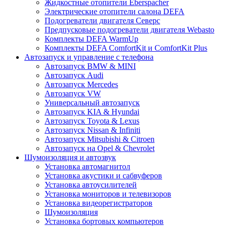
Жидкостные отопители Eberspacher
Электрические отопители салона DEFA
Подогреватели двигателя Северс
Предпусковые подогреватели двигателя Webasto
Комплекты DEFA WarmUp
Комплекты DEFA ComfortKit и ComfortKit Plus
Автозапуск и управление с телефона
Автозапуск BMW & MINI
Автозапуск Audi
Автозапуск Mercedes
Автозапуск VW
Универсальный автозапуск
Автозапуск KIA & Hyundai
Автозапуск Toyota & Lexus
Автозапуск Nissan & Infiniti
Автозапуск Mitsubishi & Citroen
Автозапуск на Opel & Chevrolet
Шумоизоляция и автозвук
Установка автомагнитол
Установка акустики и сабвуферов
Установка автоусилителей
Установка мониторов и телевизоров
Установка видеорегистраторов
Шумоизоляция
Установка бортовых компьютеров