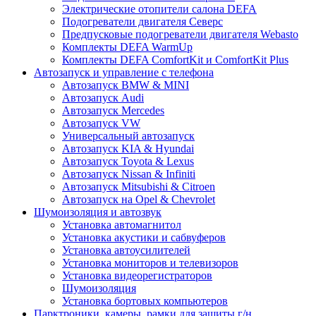
Электрические отопители салона DEFA
Подогреватели двигателя Северс
Предпусковые подогреватели двигателя Webasto
Комплекты DEFA WarmUp
Комплекты DEFA ComfortKit и ComfortKit Plus
Автозапуск и управление с телефона
Автозапуск BMW & MINI
Автозапуск Audi
Автозапуск Mercedes
Автозапуск VW
Универсальный автозапуск
Автозапуск KIA & Hyundai
Автозапуск Toyota & Lexus
Автозапуск Nissan & Infiniti
Автозапуск Mitsubishi & Citroen
Автозапуск на Opel & Chevrolet
Шумоизоляция и автозвук
Установка автомагнитол
Установка акустики и сабвуферов
Установка автоусилителей
Установка мониторов и телевизоров
Установка видеорегистраторов
Шумоизоляция
Установка бортовых компьютеров
Парктроники, камеры, рамки для защиты г/н