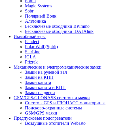
Fortin
Magic Systems
Sobr
Полярный Волк
Альтоника
Бесключевые обходчики BPImmo
Бесключевые обходчики iDATAlink
Иммобилайзеры
Pandect
Polar Wolf (Spirit)
StarLine
IGLA
Prizrak
Механические и электромеханические замки
Замки на рулевой вал
Замки на КПП
Замки капота
Замки капота и КПП
Замки на двери
GSM/GPS/GLONASS системы и маяки
Системы GPS и ГЛОНАСС мониторинга
Поисково-охранные системы
GSM/GPS маяки
Предпусковые подогреватели
Воздушные отопители Webasto