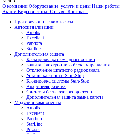
Меню
О компании
Оборудование, услуги и цены
Наши работы
Акции
Видео и статьи
Отзывы
Контакты
Противоугонные комплексы
Автосигнализации
Autolis
Excellent
Pandora
Starline
Дополнительная защита
Блокировка разъема диагностики
Защита Электронного блока управления
Отключение штатного радиоканала
Установка кнопки Start-Stop
Блокировка системы Start-Stop
Аварийная розетка
Системы бесключевого доступа
Дополнительная защита замка капота
Модули и компоненты
Autolis
Excellent
Pandora
StarLine
Prizrak