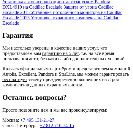
Установка автосигнализации с автозапуском Pandora
DXL4910 на Cadillac Escalade
Защита от угона Cadillac
Escalade 2015
Установка потолочного монитора на Cadillac
Escalade 2015
Установка охранного комплекса на Cadillac
Escalade
Гарантия
Мы настолько уверены в качестве наших услуг, что
предоставляем вам
гарантию на 5 лет
, т.е. на все время
пользования авто, без каких-либо дополнительных условий.
Являясь
официальным партнёром
и представителем компаний
Autolis, Excellent, Pandora и StarLine, мы можем гарантировать
бесплатную
замену преждевременно вышедших из строя
компонентов данных охранных систем.
Остались вопросы?
Просто позвоните нам и мы вас проконсультируем:
Москва:
+7 495 131-21-27
Санкт-Петербург:
+7 812 716-74-15