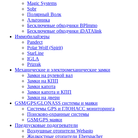
Magic Systems
Sobr
Полярный Волк
Альтоника
Бесключевые обходчики BPImmo
Бесключевые обходчики iDATAlink
Иммобилайзеры
Pandect
Polar Wolf (Spirit)
StarLine
IGLA
Prizrak
Механические и электромеханические замки
Замки на рулевой вал
Замки на КПП
Замки капота
Замки капота и КПП
Замки на двери
GSM/GPS/GLONASS системы и маяки
Системы GPS и ГЛОНАСС мониторинга
Поисково-охранные системы
GSM/GPS маяки
Предпусковые подогреватели
Воздушные отопители Webasto
Жидкостные отопители Eberspacher