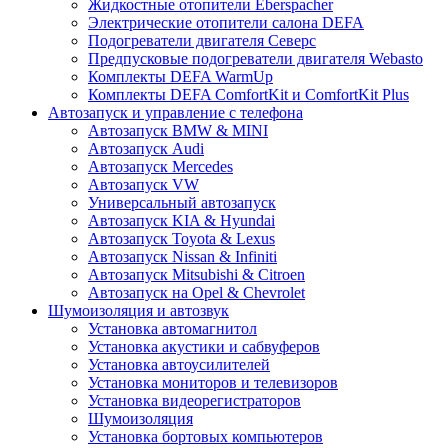
Жидкостные отопители Eberspacher
Электрические отопители салона DEFA
Подогреватели двигателя Северс
Предпусковые подогреватели двигателя Webasto
Комплекты DEFA WarmUp
Комплекты DEFA ComfortKit и ComfortKit Plus
Автозапуск и управление с телефона
Автозапуск BMW & MINI
Автозапуск Audi
Автозапуск Mercedes
Автозапуск VW
Универсальный автозапуск
Автозапуск KIA & Hyundai
Автозапуск Toyota & Lexus
Автозапуск Nissan & Infiniti
Автозапуск Mitsubishi & Citroen
Автозапуск на Opel & Chevrolet
Шумоизоляция и автозвук
Установка автомагнитол
Установка акустики и сабвуферов
Установка автоусилителей
Установка мониторов и телевизоров
Установка видеорегистраторов
Шумоизоляция
Установка бортовых компьютеров