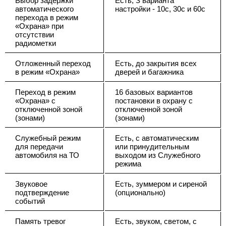
Выбор задержки
Есть, З варианта
автоматического
настройки - 10с, 30с и 60с
перехода в режим
«Охрана» при
отсутствии
радиометки
Отложенный переход
Есть, до закрытия всех
в режим «Охрана»
дверей и багажника
Переход в режим
16 базовых вариантов
«Охрана» с
постановки в охрану с
отключенной зоной
отключенной зоной
(зонами)
(зонами)
Служебный режим
Есть, с автоматическим
для передачи
или принудительным
автомобиля на ТО
выходом из Служебного
режима
Звуковое
Есть, зуммером и сиреной
подтверждение
(опционально)
событий
Память тревог
Есть, звуком, светом, с