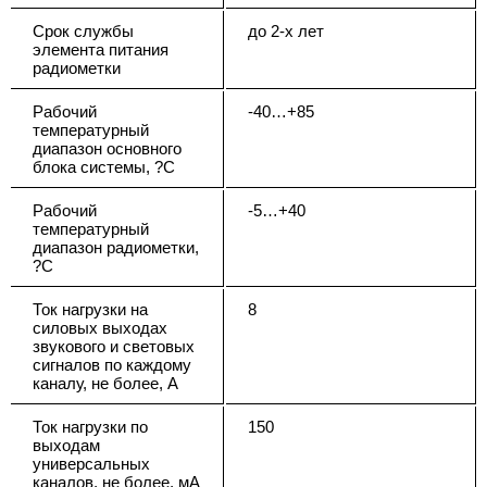
Срок службы
до 2-х лет
элемента питания
радиометки
Рабочий
-40…+85
температурный
диапазон основного
блока системы, ?С
Рабочий
-5…+40
температурный
диапазон радиометки,
?С
Ток нагрузки на
8
силовых выходах
звукового и световых
сигналов по каждому
каналу, не более, А
Ток нагрузки по
150
выходам
универсальных
каналов, не более, мА