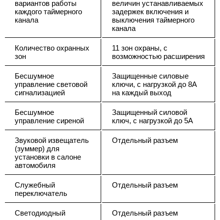
вариантов работы
величин устанавливаемых
каждого таймерного
задержек включения и
канала
выключения таймерного
канала
Количество охранных
11 зон охраны, с
зон
возможностью расширения
Бесшумное
Защищенные силовые
управление световой
ключи, с нагрузкой до 8А
сигнализацией
на каждый выход
Бесшумное
Защищенный силовой
управление сиреной
ключ, с нагрузкой до 5А
Звуковой извещатель
Отдельный разъем
(зуммер) для
установки в салоне
автомобиля
Служебный
Отдельный разъем
переключатель
Светодиодный
Отдельный разъем