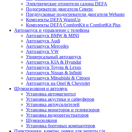
Электрические отопители салона DEFA
Подогреватели двигателя Северс
Предпусковые подогреватели двигателя Webasto
Комплекты DEFA WarmUp
Комплекты DEFA ComfortKit и ComfortKit Plus
Автозапуск и управление с телефона
Автозапуск BMW & MINI
Автозапуск Audi
Автозапуск Mercedes
Автозапуск VW
Универсальный автозапуск
Автозапуск KIA & Hyundai
Автозапуск Toyota & Lexus
Автозапуск Nissan & Infiniti
Автозапуск Mitsubishi & Citroen
Автозапуск на Opel & Chevrolet
Шумоизоляция и автозвук
Установка автомагнитол
Установка акустики и сабвуферов
Установка автоусилителей
Установка мониторов и телевизоров
Установка видеорегистраторов
Шумоизоляция
Установка бортовых компьютеров
Парктроники, камеры, рамки для защиты г/н