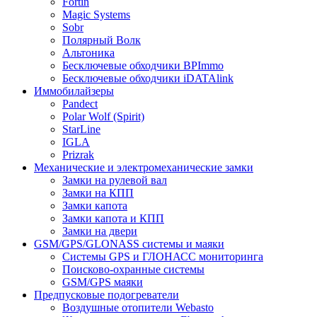
Fortin
Magic Systems
Sobr
Полярный Волк
Альтоника
Бесключевые обходчики BPImmo
Бесключевые обходчики iDATAlink
Иммобилайзеры
Pandect
Polar Wolf (Spirit)
StarLine
IGLA
Prizrak
Механические и электромеханические замки
Замки на рулевой вал
Замки на КПП
Замки капота
Замки капота и КПП
Замки на двери
GSM/GPS/GLONASS системы и маяки
Системы GPS и ГЛОНАСС мониторинга
Поисково-охранные системы
GSM/GPS маяки
Предпусковые подогреватели
Воздушные отопители Webasto