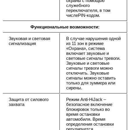
охраны с помощью
служебного
переключателя, в том
числеPIN-кодом.
Функциональные возможности:
Звуковая и световая
В случае нарушения одной
сигнализация
из 11 зон в режиме
«Охрана», система
включает звуковые и
световые сигналы тревоги.
Звуковые и световые
сигналы тревоги можно
отключить. Звуковые
сигналы можно оставить
только для зуммера или
сирены.
Защита от силового
Режим Anti-HiJack –
захвата
безопасное включение
блокировок только во
время остановки
автомобиля. Время
определения остановки
регулируется,