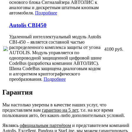
основого блока Сигналайзера АВТОЛИС к
аналоговы и дискретным штатным кнопкам
автомобиля.
Подробнее
Autolis CBI450
Удаленный интеллектуальный модуль Autolis
CBI-450 – является составной частью
распределенного комплекса защиты от угона
4100 руб.
AUTOLIS. Модуль управляется по
однопроводной защищенной цифровой шине
CodeBus (разработка компании АВТОЛИС).
Шина CodeBus защищена диалоговым кодом
и алгоритмом криптографического
преобразования.
Подробнее
Гарантия
Мы настолько уверены в качестве наших услуг, что
предоставляем вам
гарантию на 5 лет
, т.е. на все время
пользования авто, без каких-либо дополнительных условий.
Являясь
официальным партнёром
и представителем компаний
Autolis, Excellent, Pandora и StarLine, мы можем гарантировать