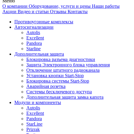
Меню
О компании
Оборудование, услуги и цены
Наши работы
Акции
Видео и статьи
Отзывы
Контакты
Противоугонные комплексы
Автосигнализации
Autolis
Excellent
Pandora
Starline
Дополнительная защита
Блокировка разъема диагностики
Защита Электронного блока управления
Отключение штатного радиоканала
Установка кнопки Start-Stop
Блокировка системы Start-Stop
Аварийная розетка
Системы бесключевого доступа
Дополнительная защита замка капота
Модули и компоненты
Autolis
Excellent
Pandora
StarLine
Prizrak