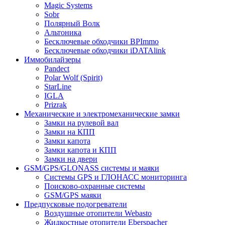
Magic Systems
Sobr
Полярный Волк
Альтоника
Бесключевые обходчики BPImmo
Бесключевые обходчики iDATAlink
Иммобилайзеры
Pandect
Polar Wolf (Spirit)
StarLine
IGLA
Prizrak
Механические и электромеханические замки
Замки на рулевой вал
Замки на КПП
Замки капота
Замки капота и КПП
Замки на двери
GSM/GPS/GLONASS системы и маяки
Системы GPS и ГЛОНАСС мониторинга
Поисково-охранные системы
GSM/GPS маяки
Предпусковые подогреватели
Воздушные отопители Webasto
Жидкостные отопители Eberspacher