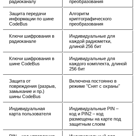
радиоканалу
преобразования
Защита передачи
Алгоритм
информации по шине
криптографического
CodeBus
преобразования
Ключи шифрования в
Индивидуальные для
радиоканале
каждой радиометки,
длиной 256 бит
Ключи шифрования в
Индивидуальные для
шине CodeBus
каждого комплекта, длиной
256 бит
Защита от
Включена постоянно в
повреждения (разрыв,
режиме "Снят с охраны"
замыкание и пр.)
шины CodeBus
Индивидуальная
Индивидуальные PIN –
карта пользователя
код и PIN2 – код
размещены на карте под
защитным слоем