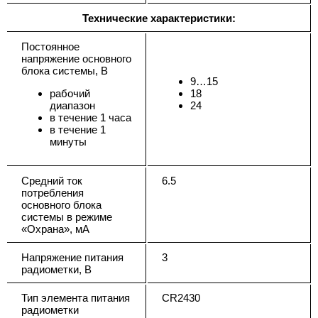
Технические характеристики:
Постоянное
напряжение основного
блока системы, В
9…15
рабочий
18
диапазон
24
в течение 1 часа
в течение 1
минуты
Средний ток
6.5
потребления
основного блока
системы в режиме
«Охрана», мА
Напряжение питания
3
радиометки, В
Тип элемента питания
CR2430
радиометки