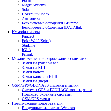
Fortin
Magic Systems
Sobr
Полярный Волк
Альтоника
Бесключевые обходчики BPImmo
Бесключевые обходчики iDATAlink
Иммобилайзеры
Pandect
Polar Wolf (Spirit)
StarLine
IGLA
Prizrak
Механические и электромеханические замки
Замки на рулевой вал
Замки на КПП
Замки капота
Замки капота и КПП
Замки на двери
GSM/GPS/GLONASS системы и маяки
Системы GPS и ГЛОНАСС мониторинга
Поисково-охранные системы
GSM/GPS маяки
Предпусковые подогреватели
Воздушные отопители Webasto