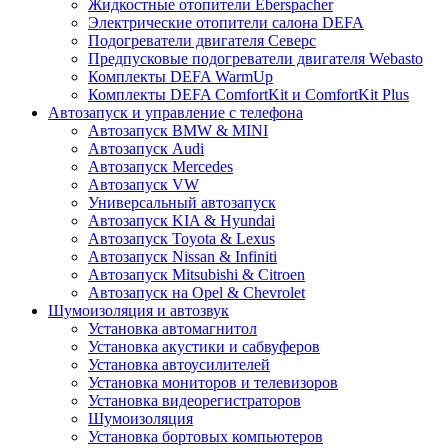
Жидкостные отопители Eberspacher
Электрические отопители салона DEFA
Подогреватели двигателя Северс
Предпусковые подогреватели двигателя Webasto
Комплекты DEFA WarmUp
Комплекты DEFA ComfortKit и ComfortKit Plus
Автозапуск и управление с телефона
Автозапуск BMW & MINI
Автозапуск Audi
Автозапуск Mercedes
Автозапуск VW
Универсальный автозапуск
Автозапуск KIA & Hyundai
Автозапуск Toyota & Lexus
Автозапуск Nissan & Infiniti
Автозапуск Mitsubishi & Citroen
Автозапуск на Opel & Chevrolet
Шумоизоляция и автозвук
Установка автомагнитол
Установка акустики и сабвуферов
Установка автоусилителей
Установка мониторов и телевизоров
Установка видеорегистраторов
Шумоизоляция
Установка бортовых компьютеров