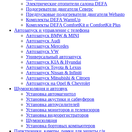
Электрические отопители салона DEFA
Подогреватели двигателя Северс
Предпусковые подогреватели двигателя Webasto
Комплекты DEFA WarmUp
Комплекты DEFA ComfortKit и ComfortKit Plus
Автозапуск и управление с телефона
Автозапуск BMW & MINI
Автозапуск Audi
Автозапуск Mercedes
Автозапуск VW
Универсальный автозапуск
Автозапуск KIA & Hyundai
Автозапуск Toyota & Lexus
Автозапуск Nissan & Infiniti
Автозапуск Mitsubishi & Citroen
Автозапуск на Opel & Chevrolet
Шумоизоляция и автозвук
Установка автомагнитол
Установка акустики и сабвуферов
Установка автоусилителей
Установка мониторов и телевизоров
Установка видеорегистраторов
Шумоизоляция
Установка бортовых компьютеров
Парктроники, камеры, рамки для защиты г/н