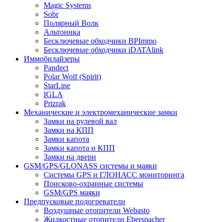
Magic Systems
Sobr
Полярный Волк
Альтоника
Бесключевые обходчики BPImmo
Бесключевые обходчики iDATAlink
Иммобилайзеры
Pandect
Polar Wolf (Spirit)
StarLine
IGLA
Prizrak
Механические и электромеханические замки
Замки на рулевой вал
Замки на КПП
Замки капота
Замки капота и КПП
Замки на двери
GSM/GPS/GLONASS системы и маяки
Системы GPS и ГЛОНАСС мониторинга
Поисково-охранные системы
GSM/GPS маяки
Предпусковые подогреватели
Воздушные отопители Webasto
Жидкостные отопители Eberspacher