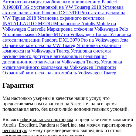
Автосигнализация с мобильным приложением Pandect
X1900BT 3G с установкой на VW Touareg 2018
Установка
автосигнализации Pandora DXL3910 Pro с автозапуском на
VW Tiguan 2018
Установка охранного комплекса
INSTALLAUTO MEDIUM на основе Autolis Mobile на
Volkswagen Caravelle
Маркировка стёкол на Volkswagen Polo
Установка маяка Starline M17 на Volkswagen Touran
Установка
автосигнализации Pandora DXL 3970 Pro на Volkswagen Jetta
Охранный комплекс на VW Tuareg
Установка охранного
комплекса на Volkswagen Tuareg
Установка системы
бесключевого доступа в автомобиль и реализация
дистанционного запуска на Volkswagen Tuareg
Установка
мультимедийного комплекса на Volkswagen Transporter
Охранный комплекс на автомобиль Volkswagen Tuareg
Гарантия
Мы настолько уверены в качестве наших услуг, что
предоставляем вам
гарантию на 5 лет
, т.е. на все время
пользования авто, без каких-либо дополнительных условий.
Являясь
официальным партнёром
и представителем компаний
Autolis, Excellent, Pandora и StarLine, мы можем гарантировать
бесплатную
замену преждевременно вышедших из строя
компонентов данных охранных систем.