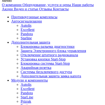
Меню
О компании
Оборудование, услуги и цены
Наши работы
Акции
Видео и статьи
Отзывы
Контакты
Противоугонные комплексы
Автосигнализации
Autolis
Excellent
Pandora
Starline
Дополнительная защита
Блокировка разъема диагностики
Защита Электронного блока управления
Отключение штатного радиоканала
Установка кнопки Start-Stop
Блокировка системы Start-Stop
Аварийная розетка
Системы бесключевого доступа
Дополнительная защита замка капота
Модули и компоненты
Autolis
Excellent
Pandora
StarLine
Prizrak