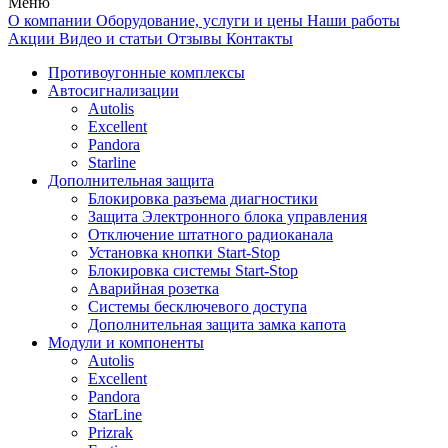
Меню
О компании
Оборудование, услуги и цены
Наши работы
Акции
Видео и статьи
Отзывы
Контакты
Противоугонные комплексы
Автосигнализации
Autolis
Excellent
Pandora
Starline
Дополнительная защита
Блокировка разъема диагностики
Защита Электронного блока управления
Отключение штатного радиоканала
Установка кнопки Start-Stop
Блокировка системы Start-Stop
Аварийная розетка
Системы бесключевого доступа
Дополнительная защита замка капота
Модули и компоненты
Autolis
Excellent
Pandora
StarLine
Prizrak