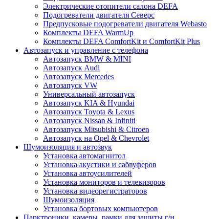
Электрические отопители салона DEFA
Подогреватели двигателя Северс
Предпусковые подогреватели двигателя Webasto
Комплекты DEFA WarmUp
Комплекты DEFA ComfortKit и ComfortKit Plus
Автозапуск и управление с телефона
Автозапуск BMW & MINI
Автозапуск Audi
Автозапуск Mercedes
Автозапуск VW
Универсальный автозапуск
Автозапуск KIA & Hyundai
Автозапуск Toyota & Lexus
Автозапуск Nissan & Infiniti
Автозапуск Mitsubishi & Citroen
Автозапуск на Opel & Chevrolet
Шумоизоляция и автозвук
Установка автомагнитол
Установка акустики и сабвуферов
Установка автоусилителей
Установка мониторов и телевизоров
Установка видеорегистраторов
Шумоизоляция
Установка бортовых компьютеров
Парктроники, камеры, рамки для защиты г/н