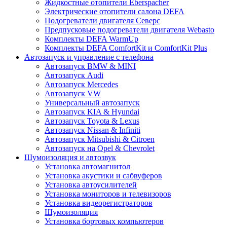
Жидкостные отопители Eberspacher
Электрические отопители салона DEFA
Подогреватели двигателя Северс
Предпусковые подогреватели двигателя Webasto
Комплекты DEFA WarmUp
Комплекты DEFA ComfortKit и ComfortKit Plus
Автозапуск и управление с телефона
Автозапуск BMW & MINI
Автозапуск Audi
Автозапуск Mercedes
Автозапуск VW
Универсальный автозапуск
Автозапуск KIA & Hyundai
Автозапуск Toyota & Lexus
Автозапуск Nissan & Infiniti
Автозапуск Mitsubishi & Citroen
Автозапуск на Opel & Chevrolet
Шумоизоляция и автозвук
Установка автомагнитол
Установка акустики и сабвуферов
Установка автоусилителей
Установка мониторов и телевизоров
Установка видеорегистраторов
Шумоизоляция
Установка бортовых компьютеров