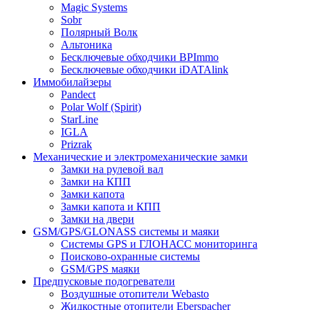
Magic Systems
Sobr
Полярный Волк
Альтоника
Бесключевые обходчики BPImmo
Бесключевые обходчики iDATAlink
Иммобилайзеры
Pandect
Polar Wolf (Spirit)
StarLine
IGLA
Prizrak
Механические и электромеханические замки
Замки на рулевой вал
Замки на КПП
Замки капота
Замки капота и КПП
Замки на двери
GSM/GPS/GLONASS системы и маяки
Системы GPS и ГЛОНАСС мониторинга
Поисково-охранные системы
GSM/GPS маяки
Предпусковые подогреватели
Воздушные отопители Webasto
Жидкостные отопители Eberspacher