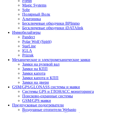
Fortin
Magic Systems
Sobr
Полярный Волк
Альтоника
Бесключевые обходчики BPImmo
Бесключевые обходчики iDATAlink
Иммобилайзеры
Pandect
Polar Wolf (Spirit)
StarLine
IGLA
Prizrak
Механические и электромеханические замки
Замки на рулевой вал
Замки на КПП
Замки капота
Замки капота и КПП
Замки на двери
GSM/GPS/GLONASS системы и маяки
Системы GPS и ГЛОНАСС мониторинга
Поисково-охранные системы
GSM/GPS маяки
Предпусковые подогреватели
Воздушные отопители Webasto